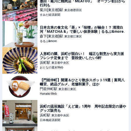
墨田・菊川に精肉店「MEATOO」 オープン初日から
行列も
菊川(東京都)
駅
東京都墨田区
すみだ経済新聞
日本古来の食文化「茶」×「味噌」が融合！？ 清澄白
河「MATCHA &」で新しい抹茶体験｜るるぶ&more.
森下(東京都)
駅
東京都江東区
るるぶ&more.
人形町の隣、浜町が面白い！ 端正な割烹から実力派
フレンチ定食まで 普段使いしたい5軒
浜町
駅
東京都中央区
おとなの週末Web
【門前仲町】開運＆ひとり散歩スポット19選｜富岡八
幡宮、絶品グルメ、老舗和菓子、ほか
門前仲町
駅
東京都江東区
Hanako Web
浜町の温浴施設「えど遊」1周年 周年記念限定の湯や
グッズ販売も
浜町
駅
東京都中央区
日本橋経済新聞