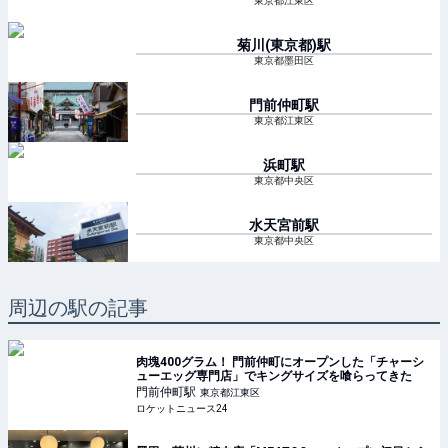
東京都江東区
菊川(東京都)
駅
東京都墨田区
門前仲町
駅
東京都江東区
浜町
駅
東京都中央区
水天宮前
駅
東京都中央区
周辺の駅の記事
肉塊400グラム！ 門前仲町にオープンした「チャーシ
ューエッグ専門店」でキングサイズを喰らってきた
門前仲町
駅
東京都江東区
ロケットニュース24