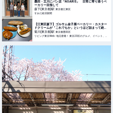
墨田・立川にパン店「NOARIS」 日常に寄り添うベ
ーカリー目指して
森下(東京都)
駅
東京都江東区
すみだ経済新聞
【江東区森下】ゴルサム金子屋ベーカリー・カスター
ドクリームが「これでもか」というほど詰まって絶品
クリームパン他
菊川(東京都)
駅
東京都墨田区
リビング東京Web - 地元密着！ 東京23区のグルメ、イベント、お出かけ、習い事情報