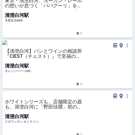
東京・清澄白河、ヨーガン・レール
の想いが息づく「ババグーリ」を訪
ねて。天然素材と手仕事の魅力が詰
清澄白河駅
まった本店で聞く、おすすめアイテ
ム4選＆店長の“偏愛品” - 天然生活
天然生活web
web
3
【清澄白河】パンとワインの相談所
『CIEST（チェスト）』で至福の
「立ち呑みパン」体験！ | おいしい
清澄白河駅
もの発見 | オレンジページnet
オレンジページnet -
3
ホワイトシリーズも、店舗限定の器
も。清澄白河に「野田琺瑯」初の直
営店がオープン | フード | クロワッ
清澄白河駅
サン オンライン
クロワッサン オンライン
3