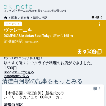
はじめて行く駅のことがわかる 行ってみたい街が見つかる
4
0
関東
東京都
清澄白河駅
エキメシ！
ヴァレーニキ
DOMIVKA Ukrainian Soul Tokyo
駅から
165 m
清澄白河
駅
東京都江東区
#ランチ
#ウクライナ料理
#餃子
駅のすぐ近くにウクライナ料理のお店ができました。
1,500円
Googleマップで見る
Instagramで見る
清澄白河
駅の記事をもっとみる
【木場公園・清澄白河】新発想のラ
ンドリー＆カフェと100年メーカー
の靴下ショップ｜シティリビング
清澄白河駅
Web