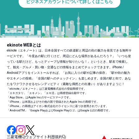
ビジネスアカウントについて詳しくはこちら
ekinote WEBとは
ekinote（エキノート）は、日本全国すべての鉄道駅と周辺の街の魅力を発見できる無料サ
ービスです。「今度あの駅に行くけど、周辺にどんな場所があるんだろう？」「いつも使
っている駅だけど、もっとディープな情報が知りたいな！」というとき、駅名で検索し
て、観光・グルメ・買い物・交通などの情報をまとめてチェックできます。iPhone /
Androidアプリをインストールすれば、「お気に入りの駅や記事の保存」「駅や街の魅力
やエキメシの投稿」「全国の駅へのチェックイン」も楽しめます。全国の駅と街で、あな
たをワクワクさせるセレンディピティ（素敵な偶然との出逢い）がありますように！
「ekinote／エキノート」は三菱電機株式会社の登録商標です。
「エキガタリ」「エキメシ」「エキ活」は商標登録出願中です。
「App Store」はApple Inc.のサービスマークです。
「iPhone」は米国およびその他の国で登録されたApple Inc.の商標です。
「iPhone」の商標はアイホン株式会社のライセンスに基づき使用されています。
「Android
TM
」「Google PlayおよびGoogle Playロゴ」はGoogle LLCの商標です。
三菱電機
ウェブサイト利用規約