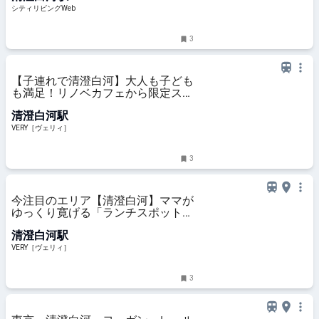
シティリビングWeb
3
【子連れで清澄白河】大人も子ども
も満足！リノベカフェから限定スイ
ーツまで最旬スポット3選 | VERY
清澄白河駅
VERY［ヴェリィ］
3
今注目のエリア【清澄白河】ママが
ゆっくり寛げる「ランチスポット」
を発見！ | VERY
清澄白河駅
VERY［ヴェリィ］
3