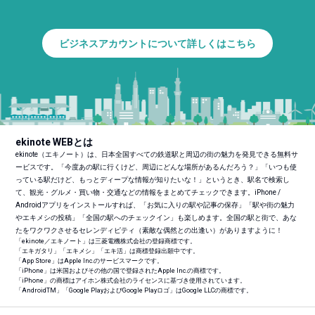
ビジネスアカウントについて詳しくはこちら
ekinote WEBとは
ekinote（エキノート）は、日本全国すべての鉄道駅と周辺の街の魅力を発見できる無料サ
ービスです。「今度あの駅に行くけど、周辺にどんな場所があるんだろう？」「いつも使
っている駅だけど、もっとディープな情報が知りたいな！」というとき、駅名で検索し
て、観光・グルメ・買い物・交通などの情報をまとめてチェックできます。iPhone /
Androidアプリをインストールすれば、「お気に入りの駅や記事の保存」「駅や街の魅力
やエキメシの投稿」「全国の駅へのチェックイン」も楽しめます。全国の駅と街で、あな
たをワクワクさせるセレンディピティ（素敵な偶然との出逢い）がありますように！
「ekinote／エキノート」は三菱電機株式会社の登録商標です。
「エキガタリ」「エキメシ」「エキ活」は商標登録出願中です。
「App Store」はApple Inc.のサービスマークです。
「iPhone」は米国およびその他の国で登録されたApple Inc.の商標です。
「iPhone」の商標はアイホン株式会社のライセンスに基づき使用されています。
「Android
TM
」「Google PlayおよびGoogle Playロゴ」はGoogle LLCの商標です。