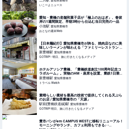
二川
駅
愛知県豊橋市
いこーよニュース
愛知・豊橋の老舗和菓子店が「極上のおはぎ」、春彼
岸の1週間限定、早朝3時から仕込む当日完売の一品
小池
駅
愛知県豊橋市
おとなの週末Web
【日本麺紀行】愛知県豊橋市が誇る、焼肉店なのに美
味しいラーメンが味わえる「ファミリーレストラン 平
和園」とは？ - GOTRIP!
新豊橋
駅
愛知県豊橋市
GOTRIP! - 明日、旅に行きたくなるメディア
ホテルアソシア豊橋、「豊橋鉄道創立100周年記念コ
ラボルーム」。実物のHM・座席を設置、豊鉄1日乗車
券つき
新豊橋
駅
愛知県豊橋市
トラベル Watch
素晴らしい素材を最高の技術で提供してくれる天ぷら
のお店 / 愛知県豊橋市の「天源」
駅前(豊橋鉄道線)
駅
愛知県豊橋市
GOTRIP! 明日、旅に行きたくなるメディア
豊市パンがem CAMPUS WESTに移転リニューアル！
モーニングやランチ、カフェ利用もできる♪ -