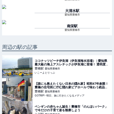
大清水
駅
愛知県豊橋市
南栄
駅
愛知県豊橋市
周辺の駅の記事
ココナッツビーチ伊良湖（伊良湖海水浴場） | 愛知県
最大級の海上アスレチックが伊良湖に登場！ 透明度抜
群の海で思いっきり遊ぼう！ | 愛知県田原市 | いこーよ
豊橋
駅
愛知県豊橋市
とりっぷ
いこーよとりっぷ
【誰にも教えたくない日本の隠れ家】昭和47年創業！
豊橋の住宅街に佇む隠れ家ビアホールで味わう絶品ビ
ールとは？ / 愛知県豊橋市の「ビアホール 独逸（どい
豊橋
駅
愛知県豊橋市
つ）」 - GOTRIP!
GOTRIP! - 明日、旅に行きたくなるメディア
ペンギンの赤ちゃん誕生！豊橋市「のんほいパーク」
で今だけの子育て姿を観察しよう