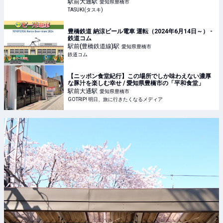
TASUKI(タスキ)
駅前大通
駅
愛知県豊橋市
TASUKI(タスキ)
豊橋鉄道 納涼ビール電車 運転（2024年6月14日～） -
鉄道コム
駅前(豊橋鉄道線)
駅
愛知県豊橋市
鉄道コム
【ニッポン食堂紀行】この場所でしか味わえない濃厚
な豚汁を楽しむ幸せ / 愛知県豊橋市の「平和食堂」
駅前大通
駅
愛知県豊橋市
GOTRIP! 明日、旅に行きたくなるメディア