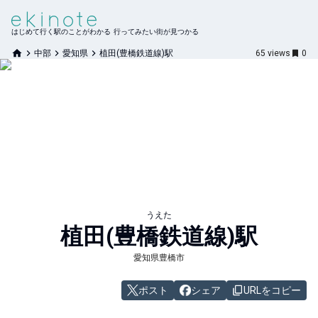
はじめて行く駅のことがわかる 行ってみたい街が見つかる
中部
愛知県
植田(豊橋鉄道線)駅
65
views
0
うえた
植田(豊橋鉄道線)
駅
愛知県豊橋市
ポスト
シェア
URLをコピー