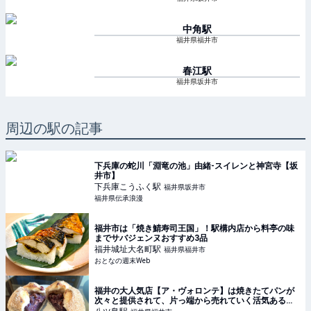
中角
駅
福井県福井市
春江
駅
福井県坂井市
周辺の駅の記事
下兵庫の蛇川「淵竜の池」由緒-スイレンと神宮寺【坂
井市】
下兵庫こうふく
駅
福井県坂井市
福井県伝承浪漫
福井市は「焼き鯖寿司王国」！駅構内店から料亭の味
までサバジェンヌおすすめ3品
福井城址大名町
駅
福井県福井市
おとなの週末Web
福井の大人気店【ア・ヴォロンテ】は焼きたてパンが
次々と提供されて、片っ端から売れていく活気あるパ
ン屋さん（福井県・福井市）