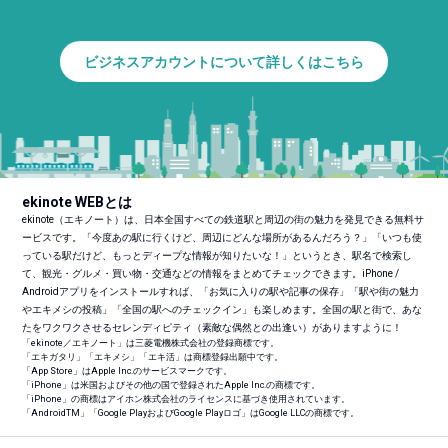
ビジネスアカウントについて詳しくはこちら
ekinote WEBとは
ekinote（エキノート）は、日本全国すべての鉄道駅と周辺の街の魅力を発見できる無料サ
ービスです。「今度あの駅に行くけど、周辺にどんな場所があるんだろう？」「いつも使
っている駅だけど、もっとディープな情報が知りたいな！」というとき、駅名で検索し
て、観光・グルメ・買い物・交通などの情報をまとめてチェックできます。iPhone /
Androidアプリをインストールすれば、「お気に入りの駅や記事の保存」「駅や街の魅力
やエキメシの投稿」「全国の駅へのチェックイン」も楽しめます。全国の駅と街で、あな
たをワクワクさせるセレンディピティ（素敵な偶然との出逢い）がありますように！
「ekinote／エキノート」は三菱電機株式会社の登録商標です。
「エキガタリ」「エキメシ」「エキ活」は商標登録出願中です。
「App Store」はApple Inc.のサービスマークです。
「iPhone」は米国およびその他の国で登録されたApple Inc.の商標です。
「iPhone」の商標はアイホン株式会社のライセンスに基づき使用されています。
「Android
TM
」「Google PlayおよびGoogle Playロゴ」はGoogle LLCの商標です。