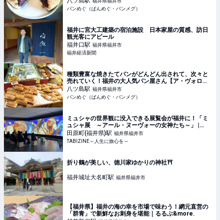
八ツ島
駅
福井県福井市
パンめぐ（ぱんめぐ・パンメグ）
福井に宮大工建築の宿泊施設 日本家屋の質感、訪日
観光客にアピール
福井口
駅
福井県福井市
福井経済新聞
種類豊富な焼きたてパンがどんどん出されて、次々と
売れていく！福井の大人気パン屋さん【ア・ヴォロン
テ】（福井県・福井市）
八ツ島
駅
福井県福井市
パンめぐ（ぱんめぐ・パンメグ）
ミュシャの世界観に没入できる展覧会が福井に！「ミ
ュシャ展 ～アール・ヌーヴォーの女神たち～」 |
TABIZINE～人生に旅心を～
田原町(福井県)
駅
福井県福井市
TABIZINE～人生に旅心を～
折り鶴が美しい、徳川家ゆかりの神社⛩️
福井城址大名町
駅
福井県福井市
【福井県】福井の海の幸を市場で味わう！網元直営の
「群青」で新鮮なお刺身を堪能｜るるぶ&more.