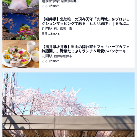
越前新保
駅
福井県福井市
るるぶ&more.
【福井県】北陸唯一の現存天守「丸岡城」をプロジェ
クションマッピングで彩る「ヒカリ結び」｜るるぶ
&more.
丸岡
駅
福井県坂井市
るるぶ&more.
【福井県坂井市】里山の隠れ家カフェ「ハーブカフェ
鈴廼園」。野菜たっぷりランチ＆可愛いパンケーキで
日常をひと休み｜るるぶ&more.
丸岡
駅
福井県坂井市
るるぶ&more.