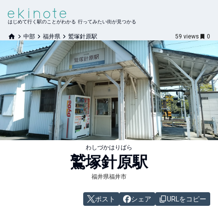
はじめて行く駅のことがわかる 行ってみたい街が見つかる
中部
福井県
鷲塚針原駅
59
views
0
わしづかはりばら
鷲塚針原
駅
福井県福井市
ポスト
シェア
URLをコピー