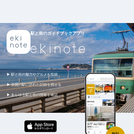
駅と街のガイドブックアプリ
▶ 駅と街の魅力やグルメを投稿
▶ 全国の駅に訪れた記録を残せる
▶ あらゆる駅と街の情報を確認