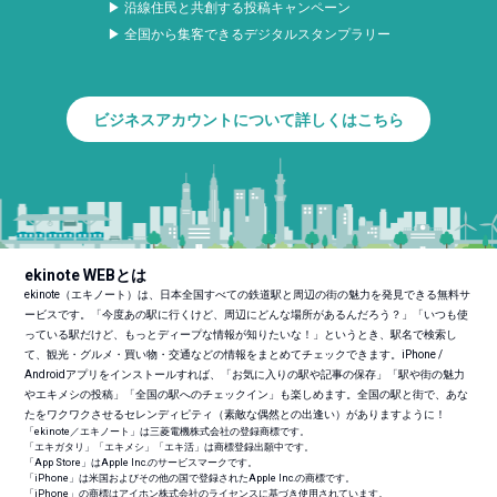
▶ 沿線住民と共創する投稿キャンペーン
▶ 全国から集客できるデジタルスタンプラリー
ビジネスアカウントについて詳しくはこちら
ekinote WEBとは
ekinote（エキノート）は、日本全国すべての鉄道駅と周辺の街の魅力を発見できる無料サ
ービスです。「今度あの駅に行くけど、周辺にどんな場所があるんだろう？」「いつも使
っている駅だけど、もっとディープな情報が知りたいな！」というとき、駅名で検索し
て、観光・グルメ・買い物・交通などの情報をまとめてチェックできます。iPhone /
Androidアプリをインストールすれば、「お気に入りの駅や記事の保存」「駅や街の魅力
やエキメシの投稿」「全国の駅へのチェックイン」も楽しめます。全国の駅と街で、あな
たをワクワクさせるセレンディピティ（素敵な偶然との出逢い）がありますように！
「ekinote／エキノート」は三菱電機株式会社の登録商標です。
「エキガタリ」「エキメシ」「エキ活」は商標登録出願中です。
「App Store」はApple Inc.のサービスマークです。
「iPhone」は米国およびその他の国で登録されたApple Inc.の商標です。
「iPhone」の商標はアイホン株式会社のライセンスに基づき使用されています。