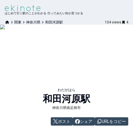
はじめて行く駅のことがわかる 行ってみたい街が見つかる
関東
神奈川県
和田河原駅
104
views
4
わだがはら
和田河原
駅
神奈川県南足柄市
ポスト
シェア
URLをコピー