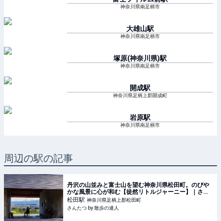
神奈川県南足柄市
大雄山
駅
神奈川県南足柄市
塚原(神奈川県)
駅
神奈川県南足柄市
開成
駅
神奈川県足柄上郡開成町
岩原
駅
神奈川県南足柄市
周辺の駅の記事
丹沢の山並みと富士山を望む神奈川県松田町。のびや
かな風景に心が和む【徒然リトルジャーニー】｜さん
たつ by 散歩の達人
松田
駅
神奈川県足柄上郡松田町
さんたつ by 散歩の達人