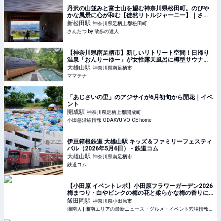
丹沢の山並みと富士山を望む神奈川県松田町。のびや
かな風景に心が和む【徒然リトルジャーニー】｜さん
たつ by 散歩の達人
新松田
駅
神奈川県足柄上郡松田町
さんたつ by 散歩の達人
【神奈川県南足柄市】新しいリトリート空間！日帰り
温泉「おんりーゆー」が女性露天風呂に樽型サウナを
設置 | ママテナ
大雄山
駅
神奈川県南足柄市
ママテナ
「あじさいの里」のアジサイが6月初旬から開花｜イベ
ント
開成
駅
神奈川県足柄上郡開成町
小田急沿線情報 ODAKYU VOICE home
伊豆箱根鉄道 大雄山駅 キッズ＆ファミリーフェスティ
バル（2026年5月6日） - 鉄道コム
大雄山
駅
神奈川県南足柄市
鉄道コム
【小田原 イベントレポ】小田原フラワーガーデン2026
梅まつり - 白やピンクの梅の花と柔らかな梅の香りに
癒されて | 湘南人
飯田岡
駅
神奈川県小田原市
湘南人 | 湘南エリアの最新ニュース・グルメ・イベント穴場情報満載！