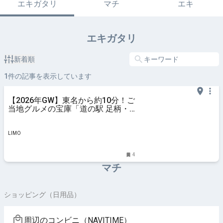
エキガタリ
マチ
エキ
エキガタリ
新着順
1
件の記事を表示しています
【2026年GW】東名から約10分！ご
当地グルメの宝庫「道の駅 足柄・
金太郎のふるさと」で絶品の相州牛
と自然を満喫 足柄茶やきんたろう
牛乳も！特産品が大集合の道の駅 |
LIMO
LIMO | くらしとお金の経
4
マチ
ショッピング（日用品）
周辺のコンビニ（NAVITIME）