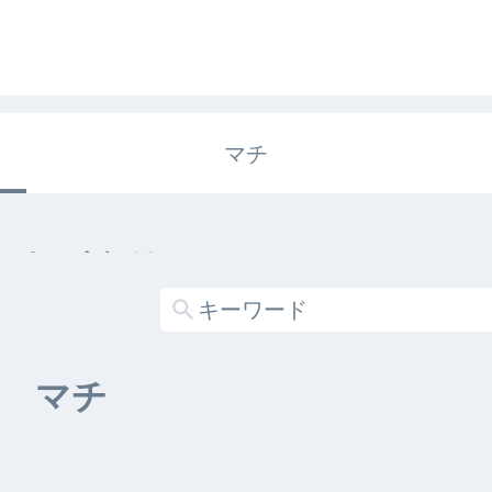
マチ
エキガタリ
する記事がありません
マチ