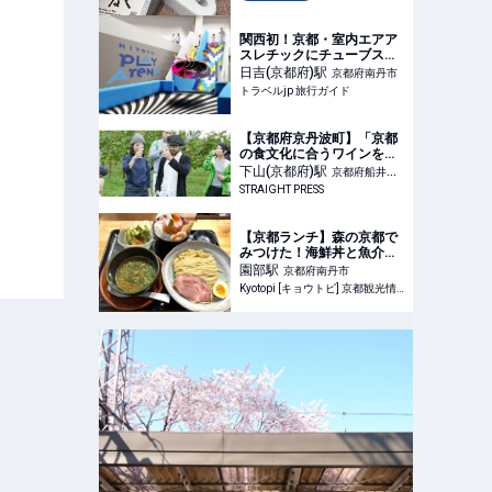
関西初！京都・室内エアア
スレチックにチューブスラ
イダーが新登場 | 京都府 | ト
日吉(京都府)
駅
京都府南丹市
ラベルjp 旅行ガイド
トラベルjp 旅行ガイド
【京都府京丹波町】「京都
の食文化に合うワインを創
る」丹波ワインのワイナリ
下山(京都府)
駅
京都府船井郡
ーツアーに参加しよう！
STRAIGHT PRESS
京丹波町
【京都ランチ】森の京都で
みつけた！海鮮丼と魚介つ
け麺の至福のランチ「海鮮
園部
駅
京都府南丹市
食堂 うを亀」
Kyotopi [キョウトピ] 京都観光情報・旅行・グルメ