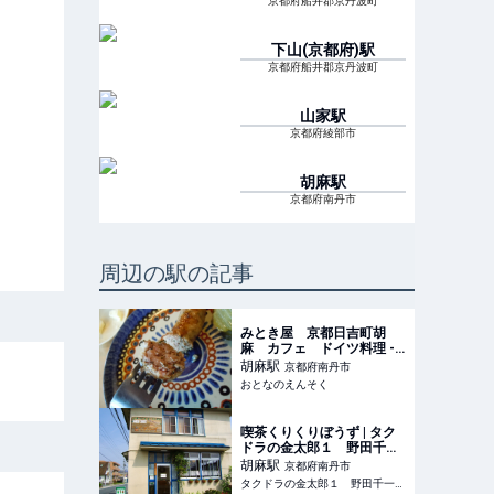
京都府船井郡京丹波町
下山(京都府)
駅
京都府船井郡京丹波町
山家
駅
京都府綾部市
胡麻
駅
京都府南丹市
周辺の駅の記事
みとき屋 京都日吉町胡
麻 カフェ ドイツ料理 -
おとなのえんそく
胡麻
駅
京都府南丹市
おとなのえんそく
喫茶くりくりぼうず | タク
ドラの金太郎１ 野田千
一 タクシー乗務員
胡麻
駅
京都府南丹市
タクドラの金太郎１ 野田千一 タクシー乗務員