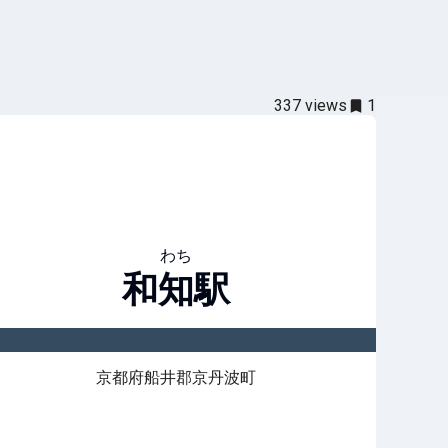
337
views
1
わち
和知
駅
京都府船井郡京丹波町