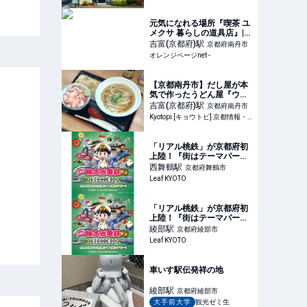
元気になれる場所『喫茶 ユ
メクサ 暮らしの道具店』|
おいしいもの発見 | オレン
吉富(京都府)
駅
京都府南丹市
ジページnet
オレンジページnet -
【京都南丹市】だし屋が本
気で作ったうどん屋『ウド
ンゴヤ』で味わう極旨うど
吉富(京都府)
駅
京都府南丹市
ん
Kyotopi [キョウトピ] 京都情報・観光・旅行・グルメ
「リアル桃鉄」が京都府初
上陸！『街はテーマパーク
だ！リアル桃太郎電鉄～ホ
西舞鶴
駅
京都府舞鶴市
ンマの京都・万博編 京都を
Leaf KYOTO
遊ぼう！万博クイズ旅です
ぞ～！』が開催／京都府内
各所
「リアル桃鉄」が京都府初
上陸！『街はテーマパーク
だ！リアル桃太郎電鉄～ホ
綾部
駅
京都府綾部市
ンマの京都・万博編 京都を
Leaf KYOTO
遊ぼう！万博クイズ旅です
ぞ～！』が開催／京都府内
各所
車いす駅伝発祥の地
綾部
駅
京都府綾部市
大手前大学
観光ゼミ生