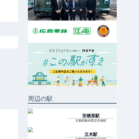
周辺の駅
安栖里
駅
京都府船井郡京丹波町
立木
駅