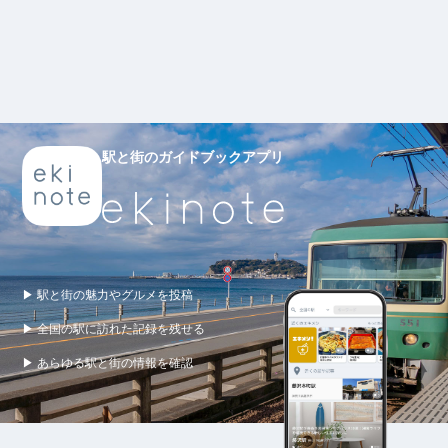
駅と街のガイドブックアプリ
▶ 駅と街の魅力やグルメを投稿
▶ 全国の駅に訪れた記録を残せる
▶ あらゆる駅と街の情報を確認