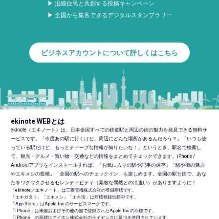
▶ 沿線住民と共創する投稿キャンペーン
▶ 全国から集客できるデジタルスタンプラリー
ビジネスアカウントについて詳しくはこちら
ekinote WEBとは
ekinote（エキノート）は、日本全国すべての鉄道駅と周辺の街の魅力を発見できる無料サ
ービスです。「今度あの駅に行くけど、周辺にどんな場所があるんだろう？」「いつも使
っている駅だけど、もっとディープな情報が知りたいな！」というとき、駅名で検索し
て、観光・グルメ・買い物・交通などの情報をまとめてチェックできます。iPhone /
Androidアプリをインストールすれば、「お気に入りの駅や記事の保存」「駅や街の魅力
やエキメシの投稿」「全国の駅へのチェックイン」も楽しめます。全国の駅と街で、あな
たをワクワクさせるセレンディピティ（素敵な偶然との出逢い）がありますように！
「ekinote／エキノート」は三菱電機株式会社の登録商標です。
「エキガタリ」「エキメシ」「エキ活」は商標登録出願中です。
「App Store」はApple Inc.のサービスマークです。
「iPhone」は米国およびその他の国で登録されたApple Inc.の商標です。
「iPhone」の商標はアイホン株式会社のライセンスに基づき使用されています。