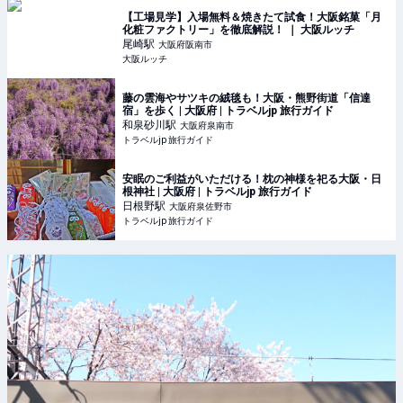
【工場見学】入場無料＆焼きたて試食！大阪銘菓「月
化粧ファクトリー」を徹底解説！ ｜ 大阪ルッチ
尾崎
駅
大阪府阪南市
大阪ルッチ
藤の雲海やサツキの絨毯も！大阪・熊野街道「信達
宿」を歩く | 大阪府 | トラベルjp 旅行ガイド
和泉砂川
駅
大阪府泉南市
トラベルjp 旅行ガイド
安眠のご利益がいただける！枕の神様を祀る大阪・日
根神社 | 大阪府 | トラベルjp 旅行ガイド
日根野
駅
大阪府泉佐野市
トラベルjp 旅行ガイド