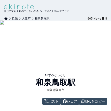
はじめて行く駅のことがわかる 行ってみたい街が見つかる
近畿
大阪府
和泉鳥取駅
665
views
8
いずみとっとり
和泉鳥取
駅
大阪府阪南市
ポスト
シェア
URLをコピー