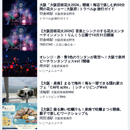
大阪「大阪芸術花火2026」開催！海辺で楽しむ約50分
間の花火ショー | 大阪府 | トラベルjp 旅行ガイド
羽倉崎
駅
大阪府泉佐野市
トラベルjp 旅行ガイド
【大阪芸術花火2026】音楽とシンクロする花火エンタ
ーテインメント！りんくう公園で10月31日開催
羽倉崎
駅
大阪府泉佐野市
TABIZINE～人生に旅心を～
オレンジ・赤・青3色のランタンが夜空へ！大阪で泉州
ビーチランタンフェスvol.7開催
樽井
駅
大阪府泉南市
いこーよニュース
【大阪・泉南】まるで海外！海を一望できる隠れ家カ
フェ「CAFE azito」｜シティリビングWeb
淡輪
駅
大阪府泉南郡岬町
シティリビングWeb
【大阪】振る舞い牡蠣汁も！泉南で牡蠣まつり開催。
親子で楽しむワークショップも
岡田浦
駅
大阪府泉南市
いこーよニュース