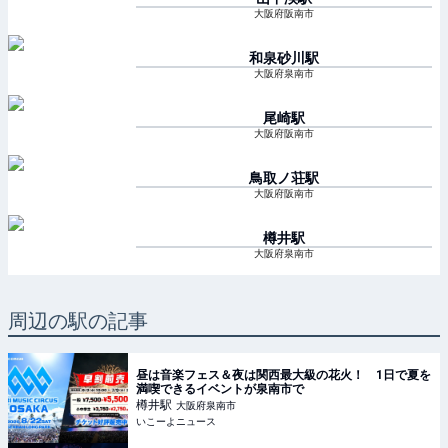
大阪府阪南市
和泉砂川
駅
大阪府泉南市
尾崎
駅
大阪府阪南市
鳥取ノ荘
駅
大阪府阪南市
樽井
駅
大阪府泉南市
周辺の駅の記事
昼は音楽フェス＆夜は関西最大級の花火！ 1日で夏を
満喫できるイベントが泉南市で
樽井
駅
大阪府泉南市
いこーよニュース