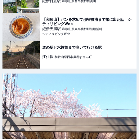
紀伊日置
駅
和歌山県西牟婁郡白浜町
【和歌山】パンを求めて那智勝浦まで旅に出た話｜シ
ティリビングWeb
紀伊天満
駅
和歌山県東牟婁郡那智勝浦町
シティリビングWeb
道の駅と水族館まで歩いて行ける駅
江住
駅
和歌山県西牟婁郡すさみ町