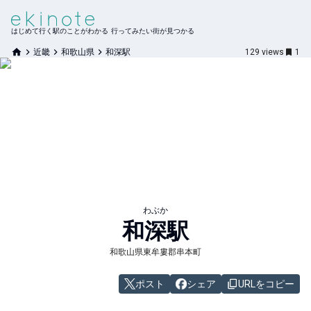
はじめて行く駅のことがわかる 行ってみたい街が見つかる
近畿
和歌山県
和深駅
129
views
1
わぶか
和深
駅
和歌山県東牟婁郡串本町
ポスト
シェア
URLをコピー