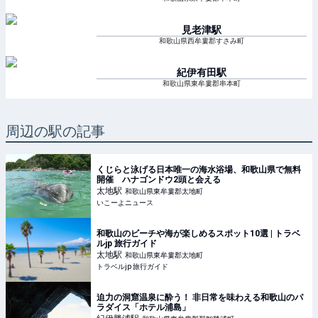
見老津
駅
和歌山県西牟婁郡すさみ町
紀伊有田
駅
和歌山県東牟婁郡串本町
周辺の駅の記事
くじらと泳げる日本唯一の海水浴場、和歌山県で無料
開催 ハナゴンドウ2頭と会える
太地
駅
和歌山県東牟婁郡太地町
いこーよニュース
和歌山のビーチや海が楽しめるスポット10選 | トラベ
ルjp 旅行ガイド
太地
駅
和歌山県東牟婁郡太地町
トラベルjp 旅行ガイド
迫力の洞窟温泉に酔う！ 非日常を味わえる和歌山のパ
ラダイス「ホテル浦島」