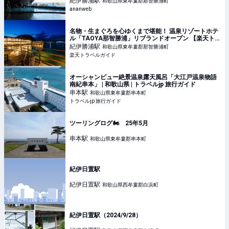
紀伊勝浦
駅
和歌山県東牟婁郡那智勝浦町
ananweb
名物・生まぐろを心ゆくまで堪能！ 温泉リゾートホテ
ル「TAOYA那智勝浦」リブランドオープン 【楽天トラ
ベル】
紀伊勝浦
駅
和歌山県東牟婁郡那智勝浦町
楽天トラベルガイド
オーシャンビュー絶景温泉露天風呂「大江戸温泉物語
南紀串本」 | 和歌山県 | トラベルjp 旅行ガイド
串本
駅
和歌山県東牟婁郡串本町
トラベルjp 旅行ガイド
ツーリングログ🏍️ 25年5月
串本
駅
和歌山県東牟婁郡串本町
紀伊日置駅
紀伊日置
駅
和歌山県西牟婁郡白浜町
紀伊日置駅（2024/9/28）