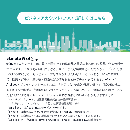
ビジネスアカウントについて詳しくはこちら
ekinote WEBとは
ekinote（エキノート）は、日本全国すべての鉄道駅と周辺の街の魅力を発見できる無料サ
ービスです。「今度あの駅に行くけど、周辺にどんな場所があるんだろう？」「いつも使
っている駅だけど、もっとディープな情報が知りたいな！」というとき、駅名で検索し
て、観光・グルメ・買い物・交通などの情報をまとめてチェックできます。iPhone /
Androidアプリをインストールすれば、「お気に入りの駅や記事の保存」「駅や街の魅力
やエキメシの投稿」「全国の駅へのチェックイン」も楽しめます。全国の駅と街で、あな
たをワクワクさせるセレンディピティ（素敵な偶然との出逢い）がありますように！
「ekinote／エキノート」は三菱電機株式会社の登録商標です。
「エキガタリ」「エキメシ」「エキ活」は商標登録出願中です。
「App Store」はApple Inc.のサービスマークです。
「iPhone」は米国およびその他の国で登録されたApple Inc.の商標です。
「iPhone」の商標はアイホン株式会社のライセンスに基づき使用されています。
「Android
TM
」「Google PlayおよびGoogle Playロゴ」はGoogle LLCの商標です。