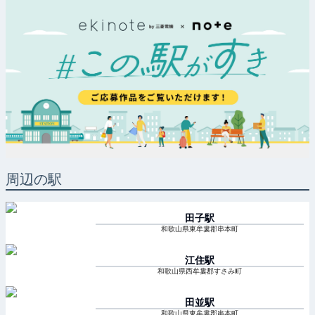
周辺の駅
田子
駅
和歌山県東牟婁郡串本町
江住
駅
和歌山県西牟婁郡すさみ町
田並
駅
和歌山県東牟婁郡串本町