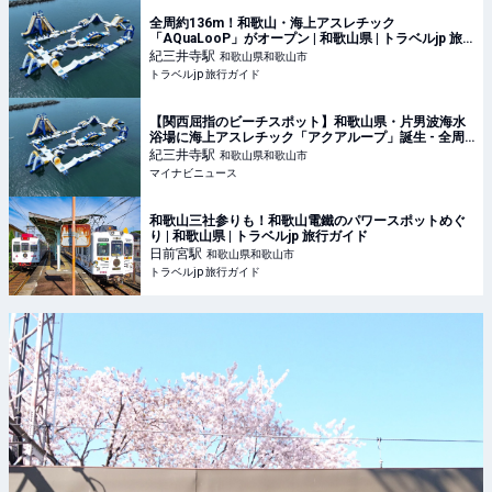
全周約136m！和歌山・海上アスレチック
「AQuaLooP」がオープン | 和歌山県 | トラベルjp 旅
行ガイド
紀三井寺
駅
和歌山県和歌山市
トラベルjp 旅行ガイド
【関西屈指のビーチスポット】和歌山県・片男波海水
浴場に海上アスレチック「アクアループ」誕生 - 全周
136m、スライダーなど約20種の遊具が楽しめる
紀三井寺
駅
和歌山県和歌山市
マイナビニュース
和歌山三社参りも！和歌山電鐵のパワースポットめぐ
り | 和歌山県 | トラベルjp 旅行ガイド
日前宮
駅
和歌山県和歌山市
トラベルjp 旅行ガイド