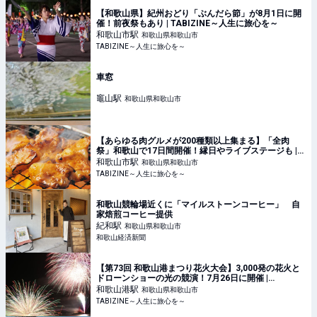
【和歌山県】紀州おどり「ぶんだら節」が8月1日に開
催！前夜祭もあり | TABIZINE～人生に旅心を～
和歌山市
駅
和歌山県和歌山市
TABIZINE～人生に旅心を～
車窓
竈山
駅
和歌山県和歌山市
【あらゆる肉グルメが200種類以上集まる】「全肉
祭」和歌山で17日間開催！縁日やライブステージも |
TABIZINE～人生に旅心を～
和歌山市
駅
和歌山県和歌山市
TABIZINE～人生に旅心を～
和歌山競輪場近くに「マイルストーンコーヒー」 自
家焙煎コーヒー提供
紀和
駅
和歌山県和歌山市
和歌山経済新聞
【第73回 和歌山港まつり花火大会】3,000発の花火と
ドローンショーの光の競演！7月26日に開催 |
TABIZINE～人生に旅心を～
和歌山港
駅
和歌山県和歌山市
TABIZINE～人生に旅心を～