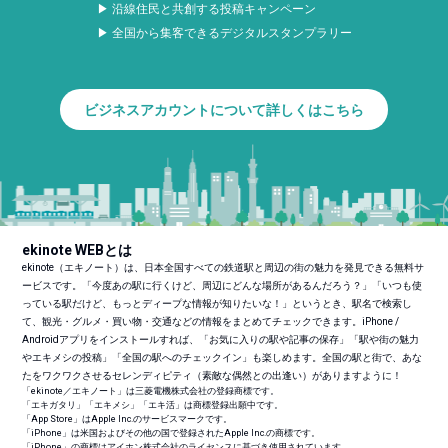
▶ 沿線住民と共創する投稿キャンペーン
▶ 全国から集客できるデジタルスタンプラリー
ビジネスアカウントについて詳しくはこちら
ekinote WEBとは
ekinote（エキノート）は、日本全国すべての鉄道駅と周辺の街の魅力を発見できる無料サ
ービスです。「今度あの駅に行くけど、周辺にどんな場所があるんだろう？」「いつも使
っている駅だけど、もっとディープな情報が知りたいな！」というとき、駅名で検索し
て、観光・グルメ・買い物・交通などの情報をまとめてチェックできます。iPhone /
Androidアプリをインストールすれば、「お気に入りの駅や記事の保存」「駅や街の魅力
やエキメシの投稿」「全国の駅へのチェックイン」も楽しめます。全国の駅と街で、あな
たをワクワクさせるセレンディピティ（素敵な偶然との出逢い）がありますように！
「ekinote／エキノート」は三菱電機株式会社の登録商標です。
「エキガタリ」「エキメシ」「エキ活」は商標登録出願中です。
「App Store」はApple Inc.のサービスマークです。
「iPhone」は米国およびその他の国で登録されたApple Inc.の商標です。
「iPhone」の商標はアイホン株式会社のライセンスに基づき使用されています。