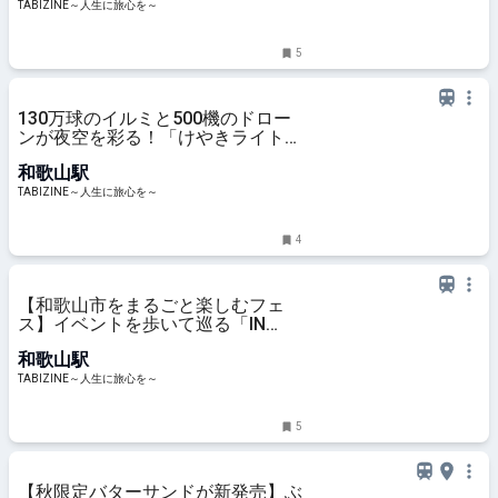
～人生に旅心を～
TABIZINE～人生に旅心を～
5
130万球のイルミと500機のドロー
ンが夜空を彩る！「けやきライトパ
レード＆WAKAYAMA LIGHTS
和歌山駅
2025」開催｜和歌山 | TABIZINE～
人生に旅心を～
TABIZINE～人生に旅心を～
4
【和歌山市をまるごと楽しむフェ
ス】イベントを歩いて巡る「IN
THE LOOP 2025」開催 | TABIZINE
和歌山駅
～人生に旅心を～
TABIZINE～人生に旅心を～
5
【秋限定バターサンドが新発売】ぶ