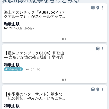
和歌山
駅の記事をもっとみる
海上アスレチック「AQuaLooP（ア
クアループ）」がスケールアップし
てオープン！7月4日から｜和歌山
和歌山駅
県
TABIZINE～人生に旅心を～
4
【星詠ファンブック03.04】和歌山
― 言葉と記憶の残る場所｜早河透
和歌山駅
#この駅がすき
note（ノート）
3
【冬限定のバターサンド】希少な
「紀の川柿」やみかん・いちごを使
った新フレーバー3種登場｜和歌山
和歌山駅
バターサンド専門店101 | TABIZINE