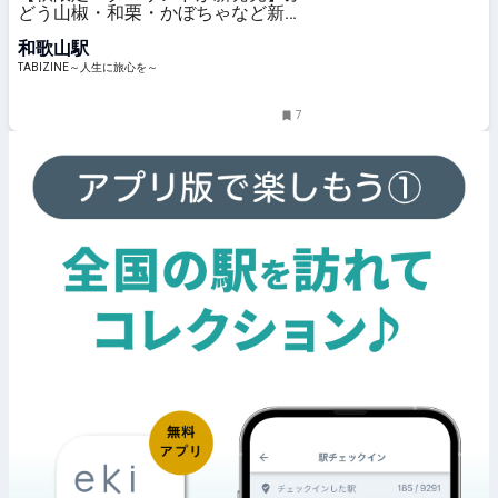
どう山椒・和栗・かぼちゃなど新フ
レーバー3種｜和歌山バターサンド
和歌山駅
専門店101 | TABIZINE～人生に旅心
を～
TABIZINE～人生に旅心を～
7