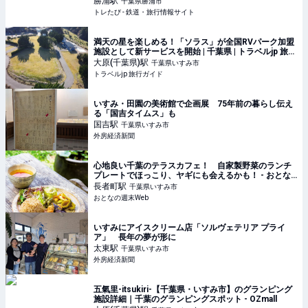
勝浦
駅
千葉県勝浦市
トレたび - 鉄道・旅行情報サイト
満天の星を楽しめる！「ソラス」が全国RVパーク加盟
施設として新サービスを開始 | 千葉県 | トラベルjp 旅行
ガイド
大原(千葉県)
駅
千葉県いすみ市
トラベルjp 旅行ガイド
いすみ・田園の美術館で企画展 75年前の暮らし伝え
る「国吉タイムス」も
国吉
駅
千葉県いすみ市
外房経済新聞
心地良い千葉のテラスカフェ！ 自家製野菜のランチ
プレートでほっこり、ヤギにも会えるかも！ - おとな
の週末Web
長者町
駅
千葉県いすみ市
おとなの週末Web
いすみにアイスクリーム店「ソルヴェテリア プライ
ア」 長年の夢が形に
太東
駅
千葉県いすみ市
外房経済新聞
五氣里-itsukiri-【千葉県・いすみ市】のグランピング
施設詳細｜千葉のグランピングスポット - OZmall