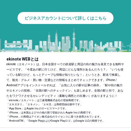
ビジネスアカウントについて詳しくはこちら
ekinote WEBとは
ekinote（エキノート）は、日本全国すべての鉄道駅と周辺の街の魅力を発見できる無料サ
ービスです。「今度あの駅に行くけど、周辺にどんな場所があるんだろう？」「いつも使
っている駅だけど、もっとディープな情報が知りたいな！」というとき、駅名で検索し
て、観光・グルメ・買い物・交通などの情報をまとめてチェックできます。iPhone /
Androidアプリをインストールすれば、「お気に入りの駅や記事の保存」「駅や街の魅力
やエキメシの投稿」「全国の駅へのチェックイン」も楽しめます。全国の駅と街で、あな
たをワクワクさせるセレンディピティ（素敵な偶然との出逢い）がありますように！
「ekinote／エキノート」は三菱電機株式会社の登録商標です。
「エキガタリ」「エキメシ」「エキ活」は商標登録出願中です。
「App Store」はApple Inc.のサービスマークです。
「iPhone」は米国およびその他の国で登録されたApple Inc.の商標です。
「iPhone」の商標はアイホン株式会社のライセンスに基づき使用されています。
「Android
TM
」「Google PlayおよびGoogle Playロゴ」はGoogle LLCの商標です。