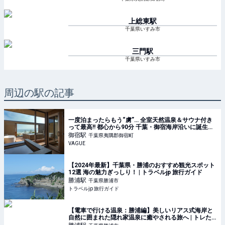
上総東
駅
千葉県いすみ市
三門
駅
千葉県いすみ市
周辺の駅の記事
一度泊まったらもう“虜”… 全室天然温泉＆サウナ付き
って最高!! 都心から90分 千葉・御宿海岸沿いに誕生し
た「海辺のリゾートホテル」の魅力とは | VAGUE(ヴァ
御宿
駅
千葉県夷隅郡御宿町
ーグ)
VAGUE
【2024年最新】千葉県・勝浦のおすすめ観光スポット
12選 海の魅力ぎっしり！ | トラベルjp 旅行ガイド
勝浦
駅
千葉県勝浦市
トラベルjp 旅行ガイド
【電車で行ける温泉：勝浦編】美しいリアス式海岸と
自然に囲まれた隠れ家温泉に癒やされる旅へ | トレた
び - 鉄道・旅行情報サイト