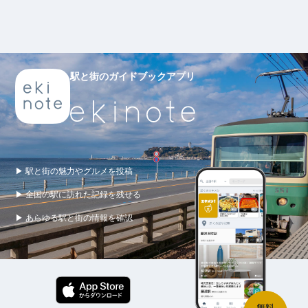
駅と街のガイドブックアプリ
▶ 駅と街の魅力やグルメを投稿
▶ 全国の駅に訪れた記録を残せる
▶ あらゆる駅と街の情報を確認