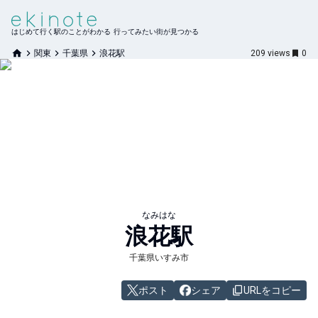
はじめて行く駅のことがわかる 行ってみたい街が見つかる
関東
千葉県
浪花駅
209
views
0
なみはな
浪花
駅
千葉県いすみ市
ポスト
シェア
URLをコピー