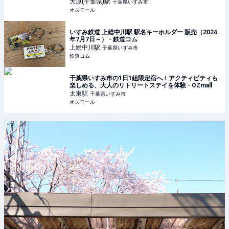
大原(千葉県)
駅
千葉県いすみ市
オズモール
いすみ鉄道 上総中川駅 駅名キーホルダー 販売（2024
年7月7日～） - 鉄道コム
上総中川
駅
千葉県いすみ市
鉄道コム
千葉県いすみ市の1日1組限定宿へ！アクティビティも
楽しめる、大人のリトリートステイを体験 - OZmall
太東
駅
千葉県いすみ市
オズモール