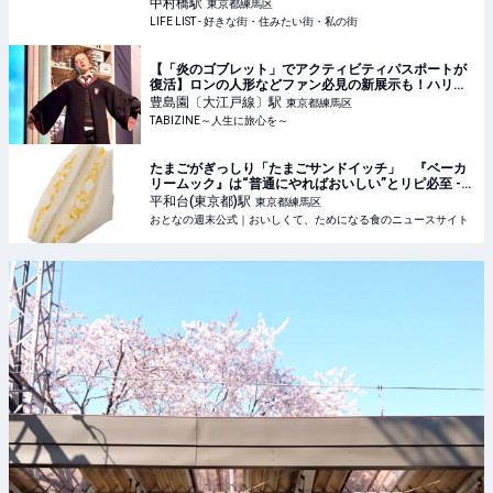
街・住みたい街・私の街
中村橋
駅
東京都練馬区
LIFE LIST - 好きな街・住みたい街・私の街
【「炎のゴブレット」でアクティビティパスポートが
復活】ロンの人形などファン必見の新展示も！ハリ
ー・ポッター｜スタジオツアー東京 | TABIZINE～人生
豊島園〔大江戸線〕
駅
東京都練馬区
に旅心を～
TABIZINE～人生に旅心を～
たまごがぎっしり「たまごサンドイッチ」 『ベーカ
リームック』は“普通にやればおいしい”とリピ必至 -
おとなの週末公式｜おいしくて、ためになる食のニュ
平和台(東京都)
駅
東京都練馬区
ースサイト
おとなの週末公式｜おいしくて、ためになる食のニュースサイト