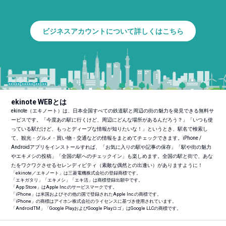
ビジネスアカウントについて詳しくはこちら
ekinote WEBとは
ekinote（エキノート）は、日本全国すべての鉄道駅と周辺の街の魅力を発見できる無料サ
ービスです。「今度あの駅に行くけど、周辺にどんな場所があるんだろう？」「いつも使
っている駅だけど、もっとディープな情報が知りたいな！」というとき、駅名で検索し
て、観光・グルメ・買い物・交通などの情報をまとめてチェックできます。iPhone /
Androidアプリをインストールすれば、「お気に入りの駅や記事の保存」「駅や街の魅力
やエキメシの投稿」「全国の駅へのチェックイン」も楽しめます。全国の駅と街で、あな
たをワクワクさせるセレンディピティ（素敵な偶然との出逢い）がありますように！
「ekinote／エキノート」は三菱電機株式会社の登録商標です。
「エキガタリ」「エキメシ」「エキ活」は商標登録出願中です。
「App Store」はApple Inc.のサービスマークです。
「iPhone」は米国およびその他の国で登録されたApple Inc.の商標です。
「iPhone」の商標はアイホン株式会社のライセンスに基づき使用されています。
「Android
TM
」「Google PlayおよびGoogle Playロゴ」はGoogle LLCの商標です。