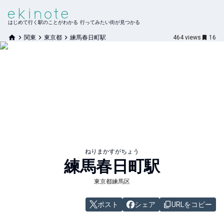
はじめて行く駅のことがわかる 行ってみたい街が見つかる
関東
東京都
練馬春日町駅
464
views
16
ねりまかすがちょう
練馬春日町
駅
東京都練馬区
ポスト
シェア
URLをコピー