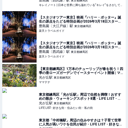
豊島園〔西武線〕
駅
東京都練馬区
キレイノート | 日本と世界に満ち溢れている“キレイ“をさがして、旅をする人のノート
【スタジオツアー東京】映画『ハリー・ポッター』誕
生の原点をたどる特別企画が2026年3月18日スタート
【楽天トラベル】
豊島園〔大江戸線〕
駅
東京都練馬区
楽天トラベルガイド
【スタジオツアー東京】映画『ハリー・ポッター』誕
生の原点をたどる特別企画が2026年3月18日スタート
【楽天トラベル】
豊島園〔西武線〕
駅
東京都練馬区
楽天トラベルガイド
【東京都練馬区】1万本のチューリップが春を祝う！四
季の香ローズガーデンでイースターイベント開催 | マ
マテナ
光が丘
駅
東京都練馬区
ママテナ
東京都練馬区「光が丘駅」周辺で自然を満喫！おすす
めの散歩・ウォーキングスポット8選 - LIFE LIST - 好
きな街・住みたい街・私の街
光が丘
駅
東京都練馬区
LIFE LIST - 好きな街・住みたい街・私の街
東京都「中村橋駅」周辺の住みやすさは？子育て世帯
に人気が高いワケを住民が紹介 - LIFE LIST - 好きな