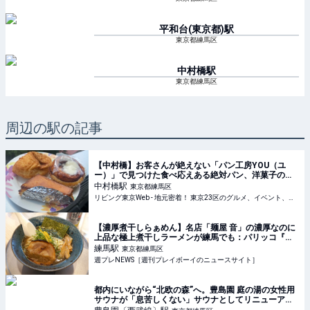
平和台(東京都)
駅
東京都練馬区
中村橋
駅
東京都練馬区
周辺の駅の記事
【中村橋】お客さんが絶えない「パン工房YOU（ユ
ー）」で見つけた食べ応えある絶対パン、洋菓子の
数々
中村橋
駅
東京都練馬区
リビング東京Web - 地元密着！ 東京23区のグルメ、イベント、お出かけ、習い事情報
【濃厚煮干しらぁめん】名店「麺屋 音」の濃厚なのに
上品な極上煮干しラーメンが練馬でも：パリッコ『今
週のハマりめし』第237回
練馬
駅
東京都練馬区
週プレNEWS［週刊プレイボーイのニュースサイト］
都内にいながら“北欧の森”へ。豊島園 庭の湯の女性用
サウナが「息苦しくない」サウナとしてリニューアル
オープン | キレイノート