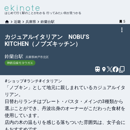
はじめて行く駅のことがわかる 行ってみたい街が見つかる
5
近畿
兵庫県
鈴蘭台駅
カジュアルイタリアン NOBUʼS
KITCHEN（ノブズキッチン）
鈴蘭台
駅
兵庫県神戸市北区
神鉄沿線モヨウガエ
#ショップ
#ランチ
#イタリアン
「ノブキン」として地元に親しまれているカジュアルイタ
リアン。

日替わりランチはプレート・パスタ・メインの3種類から
選ぶことができ、丹波出身のオーナーがこだわった食材を
使用しています。

店内の木の温もりを感じる落ちついた雰囲気は、女子会に
もおすすめです。
