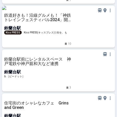
鉄道好きも！沿線グルメも！「神鉄
トレインフェスティバル2024」開
催 神戸市
鈴蘭台駅
Kiss PRESS
Kiss PRESS(キッスプレス) | 街を、もっ
と楽しもう
10
鈴蘭台駅前にレンタルスペース 神
戸電鉄や神戸親和大など連携
鈴蘭台駅
b.［ビードット］
3
住宅街のオシャレなカフェ Grins
and Green
鈴蘭台駅