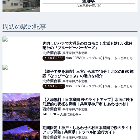
藍那
駅
兵庫県神戸市北区
周辺の駅の記事
肉肉しいパテで大満足のロコモコ！米派も嬉しい北鈴
蘭台の『ブルービーバーガーズ』
北鈴蘭台
駅
兵庫県神戸市北区
Kiss PRESS
Kiss PRESS(キッスプレス) | 街を、もっと楽しもう
【親子で夏を満喫】三宮から車で15分！北区のBBQ施
設『なっぴーなっぷ』の魅力を紹介
北鈴蘭台
駅
兵庫県神戸市北区
Kiss PRESS
Kiss PRESS(キッスプレス) | 街を、もっと楽しもう
【入場無料！日本庭園 桜のライトアップ】水面に映る
幻想的な夜桜を満喫｜兵庫県神戸市 しあわせの村 |
TABIZINE～人生に旅心を～
西鈴蘭台
駅
兵庫県神戸市北区
TABIZINE～人生に旅心を～
期間限定！神戸・しあわせの村日本庭園で桜のライト
アップ開催 | 兵庫県 | トラベルjp 旅行ガイド
西鈴蘭台
駅
兵庫県神戸市北区