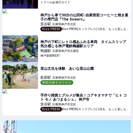
トラベルjp 旅行ガイド
神戸から車で30分の山田町♪自家焙煎コーヒーと焼き菓
子の専門店『The Sowers』
箕谷
駅
兵庫県神戸市北区
Kiss PRESS
Kiss PRESS(キッスプレス) | 街を、もっと楽しもう
神戸の下町にレトロ感あふれる車両 タイムスリップ
気分感じる神戸電鉄鵯越駅エリア
鵯越
駅
兵庫県神戸市兵庫区
神戸新聞NEXT
里山文化を体験 あいな里山公園
藍那
駅
兵庫県神戸市北区
神鉄沿線モヨウガエ
手作り雑貨とグルメが集合！コアキタマチで「ヒト コ
ト モノ あつまるシェ」 神戸市
箕谷
駅
兵庫県神戸市北区
Kiss PRESS
Kiss PRESS(キッスプレス) | 街を、もっと楽しもう