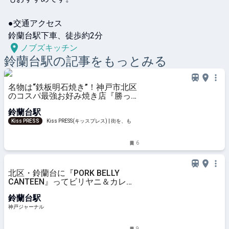
●交通アクセス

鈴蘭台駅下車、徒歩約2分
ノブズキッチン
鈴蘭台
駅の記事をもっとみる
名物は“鉄板明石焼き”！神戸市北区
のコスパ最強お好み焼き店『勝っつ
ぁん』
鈴蘭台駅
Kiss PRESS
Kiss PRESS(キッスプレス) | 街を、もっ
と楽しもう
6
北区・鈴蘭台に『PORK BELLY
CANTEEN』ってビリヤニ＆カレー
のお店ができてる | 神戸ジャーナル
鈴蘭台駅
神戸ジャーナル
9