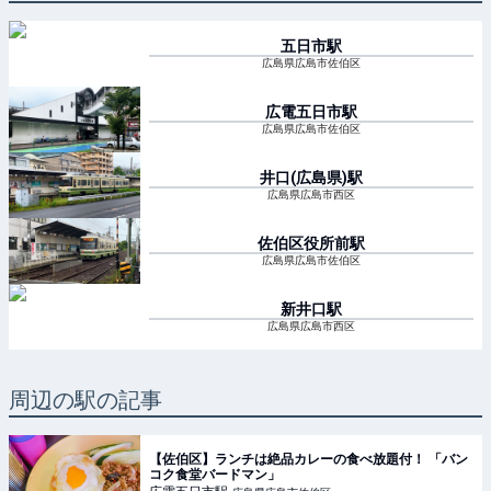
五日市
駅
広島県広島市佐伯区
広電五日市
駅
広島県広島市佐伯区
井口(広島県)
駅
広島県広島市西区
佐伯区役所前
駅
広島県広島市佐伯区
新井口
駅
広島県広島市西区
周辺の駅の記事
【佐伯区】ランチは絶品カレーの食べ放題付！ 「バン
コク食堂バードマン」