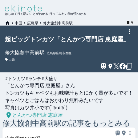
はじめて行く駅のことがわかる 行ってみたい街が見つかる
9
中国
広島県
修大協創中高前駅
超ビッグトンカツ「とんかつ専門店 恵庭屋」
修大協創中高前
駅
広島県広島市西区
出張
#トンカツ
#ランチ
#大盛り
「とんかつ専門店 恵庭屋」さん

トンカツもキャベツもお味噌汁もとにかく量が多いです！

キャベツとごはんはおかわり無料みたいです！

写真はカツ丼小です(´⊙ω⊙`)
とんかつ専門店 恵庭屋
修大協創中高前
駅の記事をもっとみる