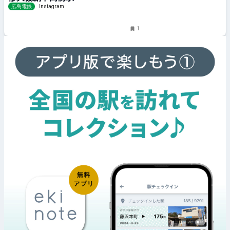
沿線の魅力的なスポットの情報を発
広島電鉄
Instagram
見する「
1