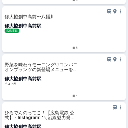
修大協創中高前〜八幡川
修大協創中高前駅
広島電鉄
8
野菜を味わうモーニング♡コンパニ
オンプランツの新登場メニューをレ
ポート
修大協創中高前駅
ペコマガ
4
ひろでんのってこ！【広島電鉄 公
式】 - Instagram: "＼沿線魅力発見
シリーズ！『SWINGING BIRD
修大協創中高前駅
KITCHEN』／ 広電スタッフが広電