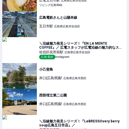
広電五日市
駅
広島県広島市佐伯区
リビング広島Web
広島電鉄さんと山陽本線
五日市
駅
広島県広島市佐伯区
＼沿線魅力発見シリーズ！『EN LA MENTE
COFFEE』／ 広電スタッフが広電沿線の魅力的なスポ
ットの情報を発見する「沿線魅
佐伯区役所前
駅
広島県広島市佐伯区
広島電鉄
Instagram
小己斐島
井口(広島県)
駅
広島県広島市西区
西部埋立第二公園
井口(広島県)
駅
広島県広島市西区
＼沿線魅力発見シリーズ！『LeBRESSOvery berry
soup広島五日市店』／