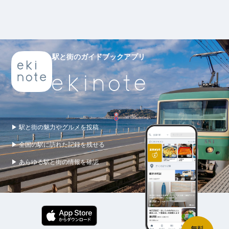
駅と街のガイドブックアプリ
▶ 駅と街の魅力やグルメを投稿
▶ 全国の駅に訪れた記録を残せる
▶ あらゆる駅と街の情報を確認