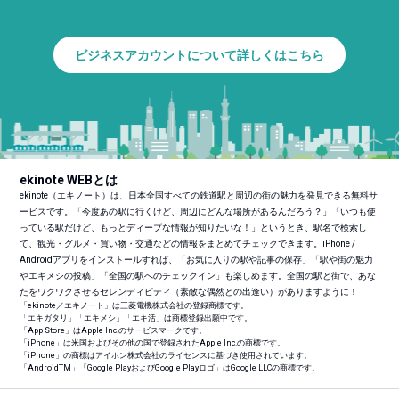
ビジネスアカウントについて詳しくはこちら
ekinote WEBとは
ekinote（エキノート）は、日本全国すべての鉄道駅と周辺の街の魅力を発見できる無料サ
ービスです。「今度あの駅に行くけど、周辺にどんな場所があるんだろう？」「いつも使
っている駅だけど、もっとディープな情報が知りたいな！」というとき、駅名で検索し
て、観光・グルメ・買い物・交通などの情報をまとめてチェックできます。iPhone /
Androidアプリをインストールすれば、「お気に入りの駅や記事の保存」「駅や街の魅力
やエキメシの投稿」「全国の駅へのチェックイン」も楽しめます。全国の駅と街で、あな
たをワクワクさせるセレンディピティ（素敵な偶然との出逢い）がありますように！
「ekinote／エキノート」は三菱電機株式会社の登録商標です。
「エキガタリ」「エキメシ」「エキ活」は商標登録出願中です。
「App Store」はApple Inc.のサービスマークです。
「iPhone」は米国およびその他の国で登録されたApple Inc.の商標です。
「iPhone」の商標はアイホン株式会社のライセンスに基づき使用されています。
「Android
TM
」「Google PlayおよびGoogle Playロゴ」はGoogle LLCの商標です。