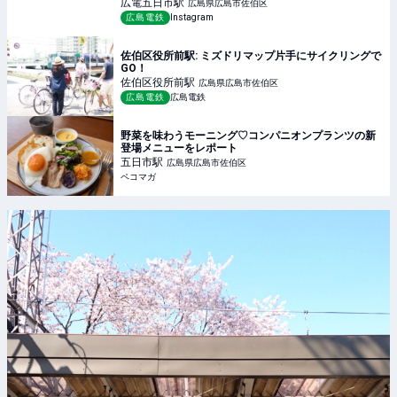
広電五日市
駅
広島県広島市佐伯区
広島電鉄
Instagram
佐伯区役所前駅: ミズドリマップ片手にサイクリングで
GO！
佐伯区役所前
駅
広島県広島市佐伯区
広島電鉄
広島電鉄
野菜を味わうモーニング♡コンパニオンプランツの新
登場メニューをレポート
五日市
駅
広島県広島市佐伯区
ペコマガ