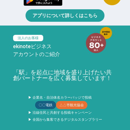
アプリについて詳しくはこちら
法人のお客様
ekinoteビジネス
アカウントのご紹介
「駅」を起点に地域を盛り上げたい共
創パートナーを広く募集しています！
▶ 企業名・自治体名カラーバッジで投稿
〇〇電鉄
△△市観光協会
▶ 沿線住民と共創する投稿キャンペーン
▶ 全国から集客できるデジタルスタンプラリー