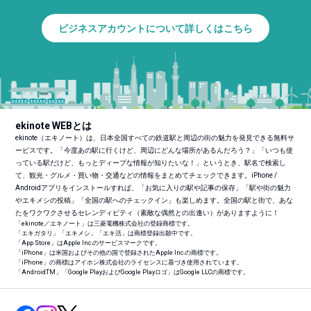
ビジネスアカウントについて詳しくはこちら
ekinote WEBとは
ekinote（エキノート）は、日本全国すべての鉄道駅と周辺の街の魅力を発見できる無料サ
ービスです。「今度あの駅に行くけど、周辺にどんな場所があるんだろう？」「いつも使
っている駅だけど、もっとディープな情報が知りたいな！」というとき、駅名で検索し
て、観光・グルメ・買い物・交通などの情報をまとめてチェックできます。iPhone /
Androidアプリをインストールすれば、「お気に入りの駅や記事の保存」「駅や街の魅力
やエキメシの投稿」「全国の駅へのチェックイン」も楽しめます。全国の駅と街で、あな
たをワクワクさせるセレンディピティ（素敵な偶然との出逢い）がありますように！
「ekinote／エキノート」は三菱電機株式会社の登録商標です。
「エキガタリ」「エキメシ」「エキ活」は商標登録出願中です。
「App Store」はApple Inc.のサービスマークです。
「iPhone」は米国およびその他の国で登録されたApple Inc.の商標です。
「iPhone」の商標はアイホン株式会社のライセンスに基づき使用されています。
「Android
TM
」「Google PlayおよびGoogle Playロゴ」はGoogle LLCの商標です。