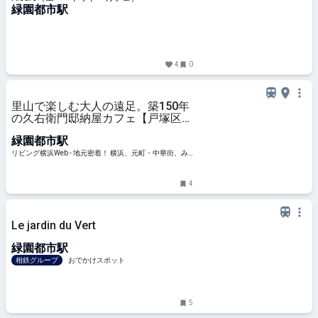
緑園都市駅
4
0
里山で楽しむ大人の遠足。築150年
の久右衛門邸納屋カフェ【戸塚区】
横浜古民家カフェ巡りvol.4
緑園都市駅
リビング横浜Web - 地元密着！ 横浜、元町・中華街、み
なとみらいほかのグルメ、イベント、お出かけ、習い事
情報
4
Le jardin du Vert
緑園都市駅
相鉄グループ
おでかけスポット
5