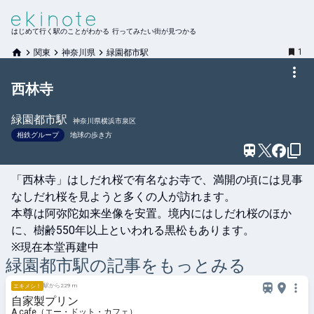
はじめて行く駅のことがわかる 行ってみたい街が見つかる
1
関東
神奈川県
緑園都市駅
西林寺
緑園都市
駅
神奈川県横浜市泉区
相鉄グループ
地球の歩き方
「西林寺」はしだれ桜で有名なお寺で、満開の頃には見事
なしだれ桜を見ようと多くの人が訪れます。

本尊は阿弥陀如来坐像を安置。境内にはしだれ桜のほか
に、樹齢550年以上といわれる黒松もあります。

※現在本堂再建中
緑園都市
駅の記事をもっとみる
駅から229 m
エキメシ！
自家製プリン
A.cafe（エー・ドット・カフェ）