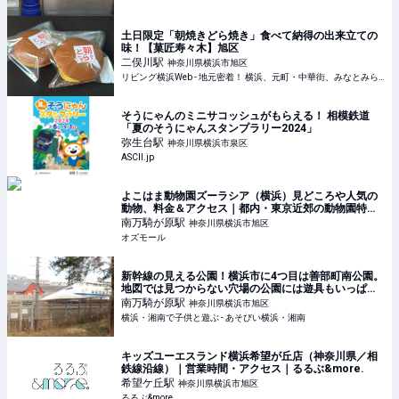
土日限定「朝焼きどら焼き」食べて納得の出来立ての
味！【菓匠寿々木】旭区
二俣川
駅
神奈川県横浜市旭区
リビング横浜Web - 地元密着！ 横浜、元町・中華街、みなとみらいほかのグルメ、イベント、お出かけ、習い事情報
そうにゃんのミニサコッシュがもらえる！ 相模鉄道
「夏のそうにゃんスタンプラリー2024」
弥生台
駅
神奈川県横浜市泉区
ASCII.jp
よこはま動物園ズーラシア（横浜）見どころや人気の
動物、料金＆アクセス｜都内・東京近郊の動物園特集
2023 - OZmall
南万騎が原
駅
神奈川県横浜市旭区
オズモール
新幹線の見える公園！横浜市に4つ目は善部町南公園。
地図では見つからない穴場の公園には遊具もいっぱ
い！駅から10分。[相鉄いずみ野線 南万騎が原駅から]
南万騎が原
駅
神奈川県横浜市旭区
横浜・湘南で子供と遊ぶ - あそびい横浜・湘南
キッズユーエスランド横浜希望が丘店（神奈川県／相
鉄線沿線）｜営業時間・アクセス｜るるぶ&more.
希望ケ丘
駅
神奈川県横浜市旭区
るるぶ&more.