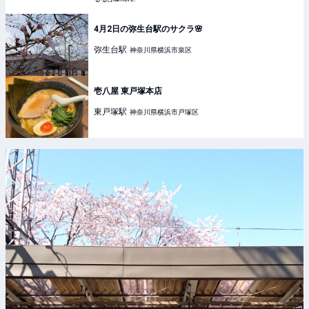
4月2日の弥生台駅のサクラ🌸
弥生台
駅
神奈川県横浜市泉区
壱八屋 東戸塚本店
東戸塚
駅
神奈川県横浜市戸塚区