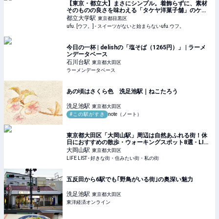
【東京・都立大】まさにシンプル。着飾らずに、素材
そのものの良さを味わえる「タケヤ洋菓子舗」のケー
キ - ufu. [ウフ。]
都立大学
駅
東京都目黒区
ufu. [ウフ。] - スイーツがないと始まらないufu.ウフ。
今日の一杯 | delishの「塩そば（1265円）」 | ラーメ
ンデータベース
石川台
駅
東京都大田区
ラーメンデータベース
あの頃はさくら色 洗足池駅｜ねこたろう
洗足池
駅
東京都大田区
#この駅がすき
note（ノート）
東京都大田区「大岡山駅」周辺は自然あふれる街！休
日におすすめの散歩・ウォーキングスポット8選 - LIFE
LIST - 好きな街・住みたい街・私の街
大岡山
駅
東京都大田区
LIFE LIST - 好きな街・住みたい街・私の街
五反田から6駅でも｢野鳥がいる街｣の奥深い魅力
洗足池
駅
東京都大田区
東洋経済オンライン