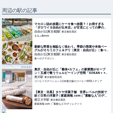
周辺の駅の記事
マカロン詰め放題にケーキ食べ放題？！お得すぎる
「ダロワイヨ自由が丘本店」が甘党にとっての夢の国
だった｜るるぶ&more.
自由が丘(東京都)
駅
東京都目黒区
るるぶ&more.
新鮮な野菜を無駄なく味わう。季節の惣菜や本格ベー
グルがそろうカフェ＆デリ（東京・自由が丘） | 食べ
ログマガジン
自由が丘(東京都)
駅
東京都目黒区
食べログマガジン
奥沢・自由が丘に「整体×カフェ」の新業態がオープ
ン！五感で整うウェルビーイング空間「GOKAN＋ ×
ORANGE BANANA COFFEE」 | コーヒーステーショ
奥沢
駅
東京都世田谷区
ン
コーヒーステーション | 日本最大級のコーヒーWEBメディア
【東京・目黒】タケヤ洋菓子舗 世界レベルの技術で
紡ぐ日常の洋菓子 | 家庭画報.com｜“素敵な人”のディ
レクトリ
都立大学
駅
東京都目黒区
家庭画報.com｜“素敵な人”のディレクトリ