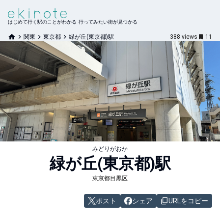
はじめて行く駅のことがわかる 行ってみたい街が見つかる
関東
東京都
緑が丘(東京都)駅
388
views
11
みどりがおか
緑が丘(東京都)
駅
東京都目黒区
ポスト
シェア
URLをコピー