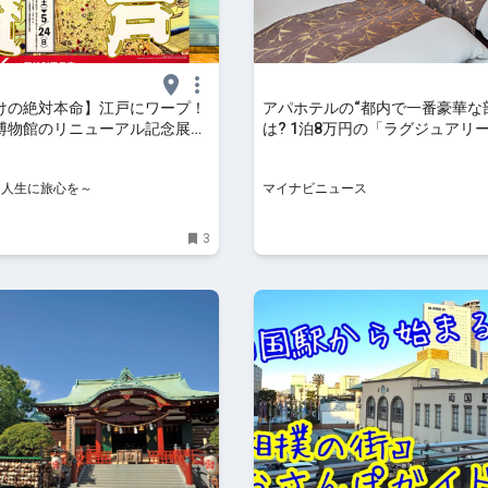
けの絶対本命】江戸にワープ！
アパホテルの“都内で一番豪華な
博物館のリニューアル記念展
は? 1泊8万円の「ラグジュアリ
礼賛」で当時を体験
ルーム」に行ってみた
NE～人生に旅心を～
マイナビニュース
3