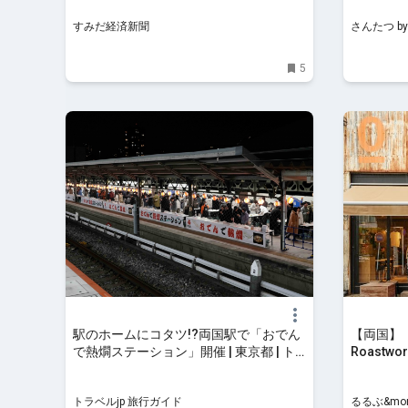
べ歩く】｜
すみだ経済新聞
さんたつ b
5
駅のホームにコタツ!?両国駅で「おでん
【両国】「Si
で熱燗ステーション」開催 | 東京都 | ト
Roastw
ラベルjp 旅行ガイド
発の心地
&more.
トラベルjp 旅行ガイド
るるぶ&mor