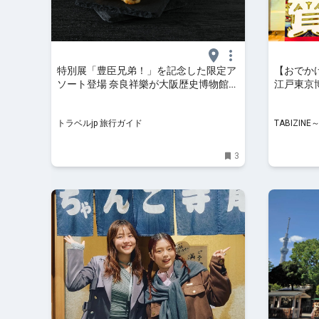
特別展「豊臣兄弟！」を記念した限定ア
【おでか
ソート登場 奈良祥樂が大阪歴史博物館で
江戸東京
販売 | 大阪府 | トラベルjp 旅行ガイド
「大江戸
トラベルjp 旅行ガイド
TABIZI
3