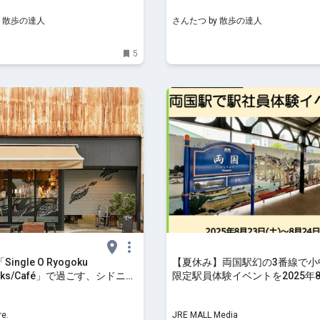
さんたつ by 散歩の達人
by 散歩の達人
y 散歩の達人
さんたつ by 散歩の達人
5
ngle O Ryogoku
【夏休み】両国駅幻の3番線で小
orks/Café」で過ごす、シドニー
限定駅員体験イベントを2025年
よいカフェ時間｜るるぶ
催！
e.
JRE MALL Media