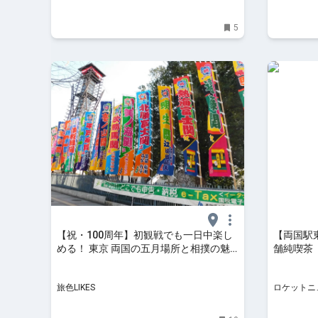
5
【祝・100周年】初観戦でも一日中楽し
【両国駅
める！ 東京 両国の五月場所と相撲の魅
舗純喫茶
力をスー女が徹底解説｜旅色LIKES
モーニング
になる店
旅色LIKES
ロケットニ