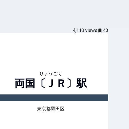
4,110
views
43
りょうごく
両国〔ＪＲ〕
駅
東京都墨田区