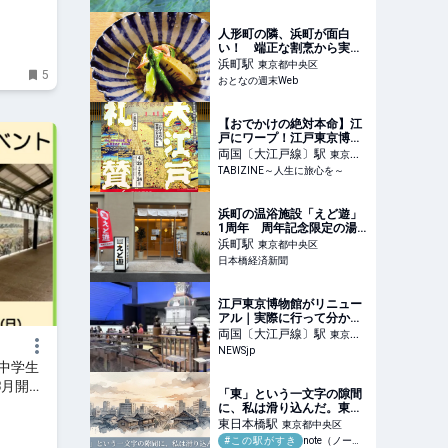
TABIZINE～人生に旅心を
～
人形町の隣、浜町が面白
い！ 端正な割烹から実力
派フレンチ定食まで 普段
浜町
駅
東京都中央区
5
使いしたい5軒
おとなの週末Web
【おでかけの絶対本命】江
戸にワープ！江戸東京博物
館のリニューアル記念展
両国〔大江戸線〕
駅
東京都
「大江戸礼賛」で当時を体
TABIZINE～人生に旅心を～
墨田区
験 | TABIZINE～人生に旅心
を～
浜町の温浴施設「えど遊」
1周年 周年記念限定の湯
やグッズ販売も
浜町
駅
東京都中央区
日本橋経済新聞
江戸東京博物館がリニュー
アル｜実際に行って分かっ
た見どころを体験レポート |
両国〔大江戸線〕
駅
東京都
NEWSjp
NEWSjp
墨田区
中学生
8月開
「東」という一文字の隙間
に、私は滑り込んだ。東日
本橋が私を許してくれた話
東日本橋
駅
東京都中央区
｜Hiroyuki Atsumi
#この駅がすき
note（ノート）