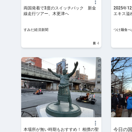
両国発着で3度のスイッチバック 新金
2025年
線走行ツアー、木更津へ
エキス溢
両国】|
すみだ経済新聞
つけ麺食べ
4
今日の
本場所が無い時期もおすすめ！ 相撲の聖