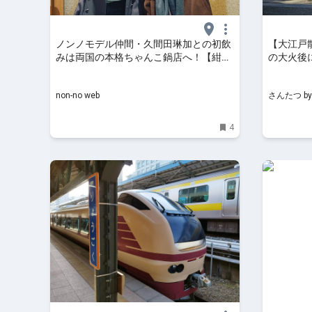
ノンノモデル仲間・久間田琳加との初飲
【大江戸
みは両国の本格ちゃんこ鍋店へ！【紺野
の大火後
彩夏のこん酒場】vol.24 | 連載| non-no
～｜さんた
web
non-no web
さんたつ b
4