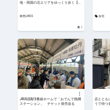
地・両国の北エリアをゆっくり歩く【東
京】｜旅色LIKES
旅色LIKES
自宅
5
JR両国駅3番線ホームで「おでんで熱燗
店ととも
ステーション」 チケット発売迫る
うで待つ
『下総屋