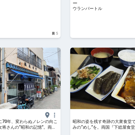
ー
ウランバートル
5
に70年、変わらぬノレンの向こ
昭和の姿を残す奇跡の大衆食堂
女将さんの“昭和の記憶”。両国
みの“めし”を。両国『下総屋食
食堂』＜後編＞【街の昭和を食
編＞【街の昭和を食べ歩く】｜