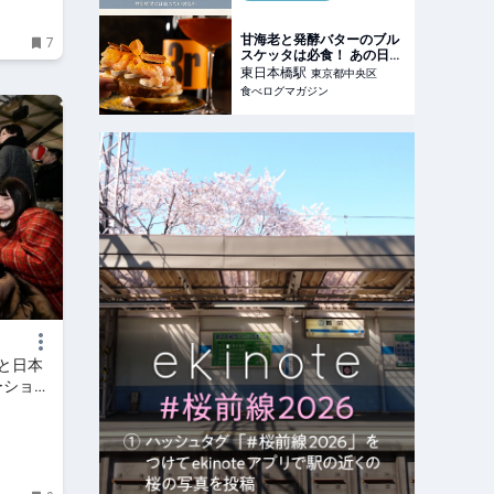
甘海老と発酵バターのブル
7
スケッタは必食！ あの日本
橋の連日満席店が一軒家ワ
東日本橋
駅
東京都中央区
インバーをオープン | 食べ
食べログマガジン
ログマガジン
と日本
ーショ
日に開催｜