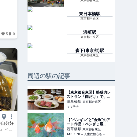
東京都台東区
東日本橋
駅
東京都中央区
浜町
駅
5
0
東京都中央区
森下(東京都)
駅
東京都江東区
周辺の駅の記事
【東京都台東区】熟成肉レ
ストラン「肉だけ」で、ブ
ラックアンガス200gとワイ
浅草橋
駅
東京都台東区
ンを含むフリードリンク付
ママテナ
のフルコースを5,000円(税
込)で提供 | ママテナ
【“ペンギン”と“金魚”のア
で自分好
ート作品・ペンぎょ展
2026】涼を届ける癒やし作
堂』＜前
浅草橋
駅
東京都台東区
品が東京と名古屋に集結！ |
さんたつ
TABIZINE～人生に旅心を～