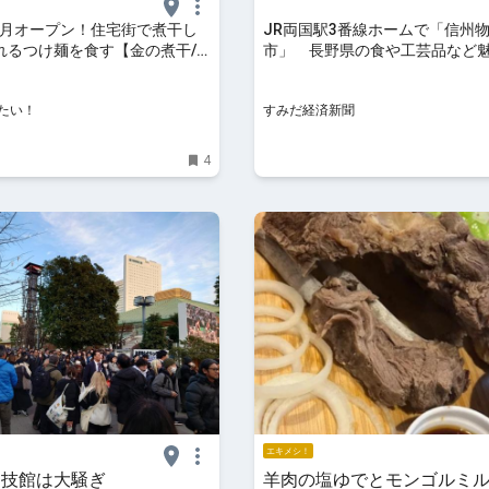
12月オープン！住宅街で煮干し
JR両国駅3番線ホームで「信州
れるつけ麺を食す【金の煮干/
市」 長野県の食や工芸品など
つけ麺食べたい！
たい！
すみだ経済新聞
4
エキメシ！
国技館は大騒ぎ
羊肉の塩ゆでとモンゴルミ