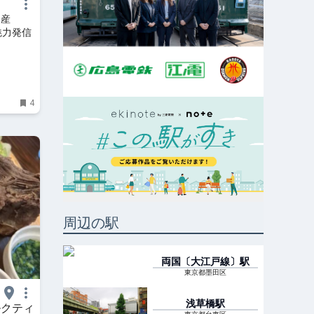
物産
魅力発信
4
周辺の駅
両国〔大江戸線〕
駅
東京都墨田区
浅草橋
駅
ルクティ