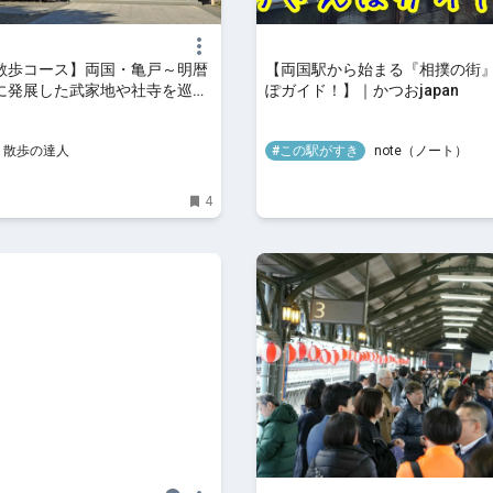
散歩コース】両国・亀戸～明暦
【両国駅から始まる『相撲の街
に発展した武家地や社寺を巡る
ぽガイド！】｜かつおjapan
つ by 散歩の達人
y 散歩の達人
#この駅がすき
note（ノート）
4