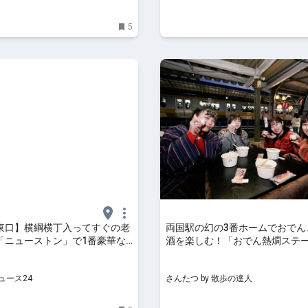
5
東口】横綱横丁入ってすぐの老
両国駅の幻の3番ホームでおでん
「ニューストン」で1番豪華な
酒を楽しむ！「おでん熱燗ステ
Aセットを食べる / 駅前の気
ン」が2025年1月30日～2月2
に行く
さんたつ by 散歩の達人
ュース24
さんたつ by 散歩の達人