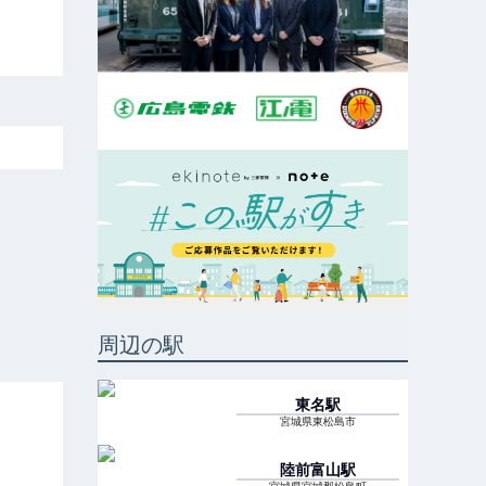
周辺の駅
東名
駅
宮城県東松島市
陸前富山
駅