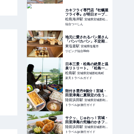
カキフライ専門店『牡蠣屋
フライ亭』が明日オープン
するみたい。
松島海岸
駅
宮城県宮城郡松島
仙台つーしん
町
地元に愛されるパン屋さん
「パンパカパン」不定期営
業日をチェック【塩釜】
東塩釜
駅
宮城県塩竈市
リビング仙台Web
日本三景・松島の絶景と温
泉リトリート。「松島一の
坊」で楽しむ上質オールイ
松島
駅
宮城県宮城郡松島町
ンクルーシブステイ 【楽天
楽天トラベルガイド
トラベル】
殻付き雲丹8個分！宮城・
田里津庵に夏限定の生うに
ご膳が登場 | 宮城県 | トラベ
陸前浜田
駅
宮城県宮城郡利府
ルjp 旅行ガイド
トラベルjp 旅行ガイド
町
サクッ、じゅわっ！宮城・
田里津庵の究極のかきフラ
イが新たな味わいに進化 |
陸前浜田
駅
宮城県宮城郡利府
宮城県 | トラベルjp 旅行ガ
トラベルjp 旅行ガイド
町