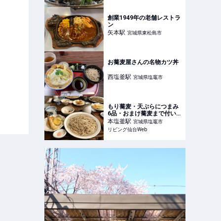
イド
創業1949年の老舗レストラ
ン
矢本
駅
宮城県東松島市
お蕎麦屋さんの名物カツ丼
西塩釜
駅
宮城県塩竈市
もり蕎麦・天ぷらにつまみ
6品・おまけ蕎麦まで付い
たランチがお得すぎる「蕎
本塩釜
駅
宮城県塩竈市
麦みろく」塩竈市
リビング仙台Web