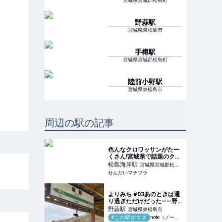
宮城県宮城郡松島町
野蒜
駅
宮城県東松島市
手樽
駅
宮城県宮城郡松島町
陸前小野
駅
宮城県東松島市
周辺の駅の記事
色んなクロワッサンがたー
くさん!宮城県で話題のクロ
ワッサン専門店行ってみた!
松島海岸
駅
宮城県宮城郡松島
『クロワッサン屋 サクサ
せんだいマチプラ
町
ク 松島店』~宮城県松島~
- せんだいマチプラ
よりみち #03あのときは通
り過ぎただけだった——野
蒜駅、震災の記憶｜コスモ
野蒜
駅
宮城県東松島市
ス
#この駅がすき
note（ノート）