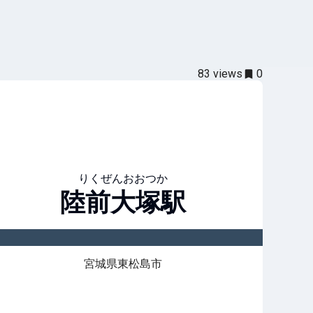
83
views
0
りくぜんおおつか
陸前大塚
駅
宮城県東松島市