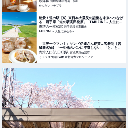
歌津〜 - せんだいマチプラ
歌津
駅
宮城県本吉郡南三陸町
せんだいマチプラ
絶景！道の駅【5】東日本大震災の記憶を未来へつなげ
る！岩手県「道の駅高田松原」 | TABIZINE～人生に旅
心を～
奇跡の一本松
駅
岩手県陸前高田市
TABIZINE～人生に旅心を～
「世界一ウマい！」サンド伊達さん絶賛→客殺到【宮
城新名物】「一生他のパンに浮気しない」「と、とろ
ける♡」大大大大大正解！ | くふうロコ仙台with東北電
内湾入口(八日町)
駅
宮城県気仙沼市
力フロンティア
くふうロコ仙台with東北電力フロンティア