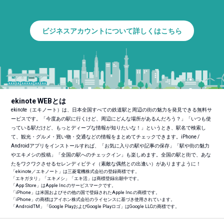
ビジネスアカウントについて詳しくはこちら
ekinote WEBとは
ekinote（エキノート）は、日本全国すべての鉄道駅と周辺の街の魅力を発見できる無料サ
ービスです。「今度あの駅に行くけど、周辺にどんな場所があるんだろう？」「いつも使
っている駅だけど、もっとディープな情報が知りたいな！」というとき、駅名で検索し
て、観光・グルメ・買い物・交通などの情報をまとめてチェックできます。iPhone /
Androidアプリをインストールすれば、「お気に入りの駅や記事の保存」「駅や街の魅力
やエキメシの投稿」「全国の駅へのチェックイン」も楽しめます。全国の駅と街で、あな
たをワクワクさせるセレンディピティ（素敵な偶然との出逢い）がありますように！
「ekinote／エキノート」は三菱電機株式会社の登録商標です。
「エキガタリ」「エキメシ」「エキ活」は商標登録出願中です。
「App Store」はApple Inc.のサービスマークです。
「iPhone」は米国およびその他の国で登録されたApple Inc.の商標です。
「iPhone」の商標はアイホン株式会社のライセンスに基づき使用されています。
「Android
TM
」「Google PlayおよびGoogle Playロゴ」はGoogle LLCの商標です。