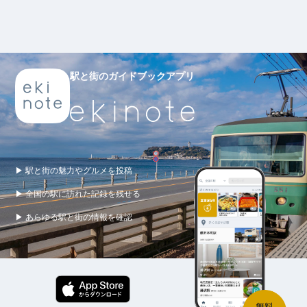
駅と街のガイドブックアプリ
▶ 駅と街の魅力やグルメを投稿
▶ 全国の駅に訪れた記録を残せる
▶ あらゆる駅と街の情報を確認