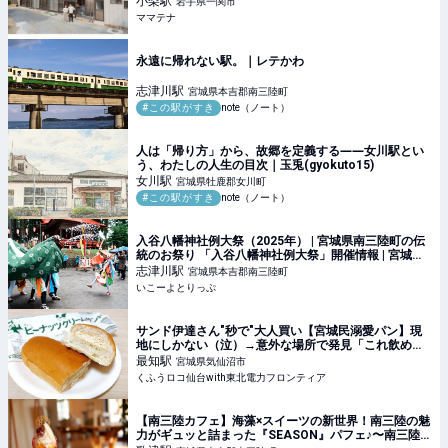
小梨
駅
岩手県一関市
ママテナ
永遠に帰れない駅。｜レテかわ
志津川
駅
宮城県本吉郡南三陸町
#この駅がすき
note（ノート）
人は「帰り方」から、故郷を定義する――女川駅とい
う、わたしの人生の目次｜玉兎(gyokuto15)
女川
駅
宮城県牡鹿郡女川町
#この駅がすき
note（ノート）
入谷八幡神社例大祭（2025年） | 宮城県南三陸町の伝
統のお祭り 「入谷八幡神社例大祭」開催情報 | 宮城県
本吉郡南三陸町 | いこーよとりっぷ
志津川
駅
宮城県本吉郡南三陸町
いこーよとりっぷ
サンド伊達さん"秒で"大人買い【宮城民溺愛パン】現
地にしかない（泣）→意外な場所で発見「これ飲める
♡」神アレンジ＆5種食べ比べ | くふうロコ仙台with東
最知
駅
宮城県気仙沼市
北電力フロンティア
くふうロコ仙台with東北電力フロンティア
【南三陸カフェ】海藻×スイーツの新世界！南三陸の魅
力がギュッと詰まった『SEASON』パフェ♪〜南三陸町