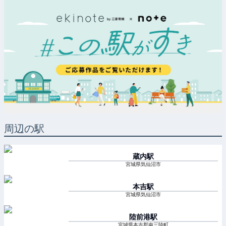
周辺の駅
蔵内
駅
宮城県気仙沼市
本吉
駅
宮城県気仙沼市
陸前港
駅
宮城県本吉郡南三陸町