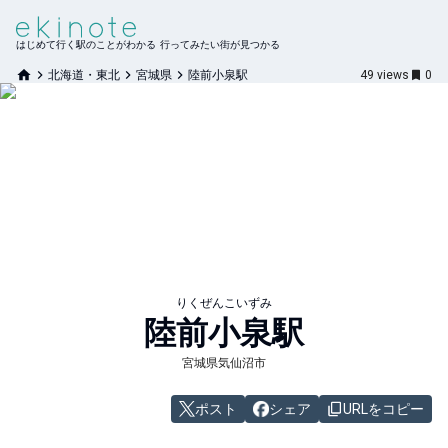
はじめて行く駅のことがわかる 行ってみたい街が見つかる
北海道・東北
宮城県
陸前小泉駅
49
views
0
りくぜんこいずみ
陸前小泉
駅
宮城県気仙沼市
ポスト
シェア
URLをコピー