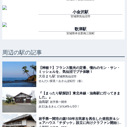
小金沢
駅
宮城県気仙沼市
歌津
駅
宮城県本吉郡南三陸町
周辺の駅の記事
【神秘？】フランス観光の定番、憧れのモン・サン・
ミッシェルを、気仙沼でプチ体験！
大谷まち
駅
宮城県気仙沼市
せんだい探見！おさんぽ紀行（仮）
『【まったり駅探訪】東北本線・油島駅に行ってきま
した。』
油島
駅
岩手県一関市
歩王(あるきんぐ)のLet’sらGO！
岩手県一関市の築150年古民家を再生した焙煎所＆シ
ェアハウス「チダッケ」設立に向けクラファン開始 |
ママテナ