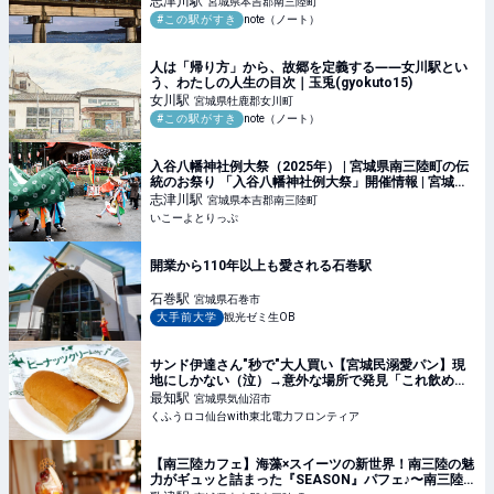
志津川
駅
宮城県本吉郡南三陸町
#この駅がすき
note（ノート）
人は「帰り方」から、故郷を定義する――女川駅とい
う、わたしの人生の目次｜玉兎(gyokuto15)
女川
駅
宮城県牡鹿郡女川町
#この駅がすき
note（ノート）
入谷八幡神社例大祭（2025年） | 宮城県南三陸町の伝
統のお祭り 「入谷八幡神社例大祭」開催情報 | 宮城県
本吉郡南三陸町 | いこーよとりっぷ
志津川
駅
宮城県本吉郡南三陸町
いこーよとりっぷ
開業から110年以上も愛される石巻駅
石巻
駅
宮城県石巻市
大手前大学
観光ゼミ生OB
サンド伊達さん"秒で"大人買い【宮城民溺愛パン】現
地にしかない（泣）→意外な場所で発見「これ飲める
♡」神アレンジ＆5種食べ比べ | くふうロコ仙台with東
最知
駅
宮城県気仙沼市
北電力フロンティア
くふうロコ仙台with東北電力フロンティア
【南三陸カフェ】海藻×スイーツの新世界！南三陸の魅
力がギュッと詰まった『SEASON』パフェ♪〜南三陸町