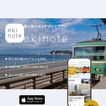
駅と街のガイドブックアプリ
▶ 駅と街の魅力やグルメを投稿
▶ 全国の駅に訪れた記録を残せる
▶ あらゆる駅と街の情報を確認