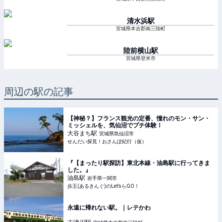
清水浜
駅
宮城県本吉郡南三陸町
陸前横山
駅
宮城県登米市
周辺の駅の記事
【神秘？】フランス観光の定番、憧れのモン・サン・
ミッシェルを、気仙沼でプチ体験！
大谷まち
駅
宮城県気仙沼市
せんだい探見！おさんぽ紀行（仮）
『【まったり駅探訪】東北本線・油島駅に行ってきま
した。』
油島
駅
岩手県一関市
歩王(あるきんぐ)のLet’sらGO！
永遠に帰れない駅。｜レテかわ