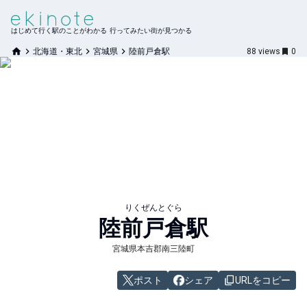
はじめて行く駅のことがわかる 行ってみたい街が見つかる
北海道・東北
宮城県
陸前戸倉駅
88
views
0
りくぜんとぐら
陸前戸倉
駅
宮城県本吉郡南三陸町
ポスト
シェア
URLをコピー