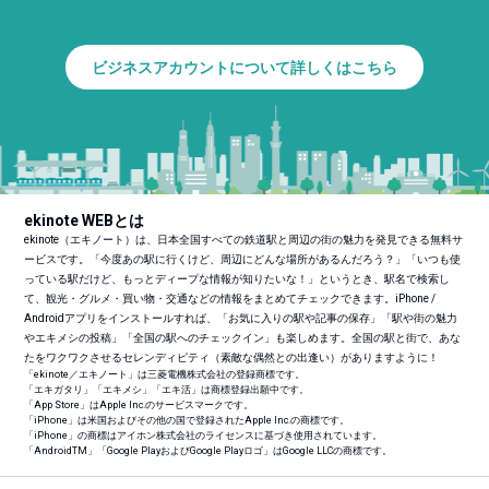
ビジネスアカウントについて詳しくはこちら
ekinote WEBとは
ekinote（エキノート）は、日本全国すべての鉄道駅と周辺の街の魅力を発見できる無料サ
ービスです。「今度あの駅に行くけど、周辺にどんな場所があるんだろう？」「いつも使
っている駅だけど、もっとディープな情報が知りたいな！」というとき、駅名で検索し
て、観光・グルメ・買い物・交通などの情報をまとめてチェックできます。iPhone /
Androidアプリをインストールすれば、「お気に入りの駅や記事の保存」「駅や街の魅力
やエキメシの投稿」「全国の駅へのチェックイン」も楽しめます。全国の駅と街で、あな
たをワクワクさせるセレンディピティ（素敵な偶然との出逢い）がありますように！
「ekinote／エキノート」は三菱電機株式会社の登録商標です。
「エキガタリ」「エキメシ」「エキ活」は商標登録出願中です。
「App Store」はApple Inc.のサービスマークです。
「iPhone」は米国およびその他の国で登録されたApple Inc.の商標です。
「iPhone」の商標はアイホン株式会社のライセンスに基づき使用されています。
「Android
TM
」「Google PlayおよびGoogle Playロゴ」はGoogle LLCの商標です。