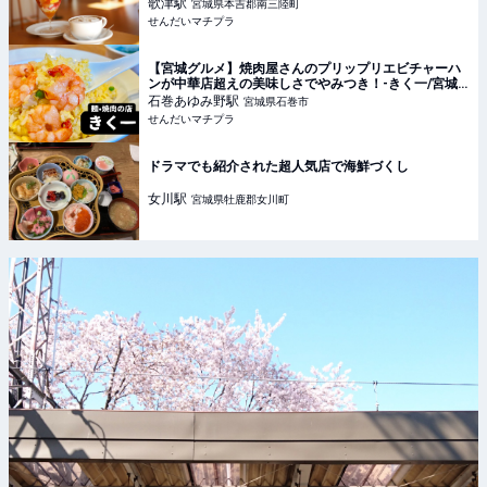
歌津〜 - せんだいマチプラ
歌津
駅
宮城県本吉郡南三陸町
せんだいマチプラ
【宮城グルメ】焼肉屋さんのプリップリエビチャーハ
ンが中華店超えの美味しさでやみつき！-きく一/宮城
県石巻市- せんだいマチプラ
石巻あゆみ野
駅
宮城県石巻市
せんだいマチプラ
ドラマでも紹介された超人気店で海鮮づくし
女川
駅
宮城県牡鹿郡女川町