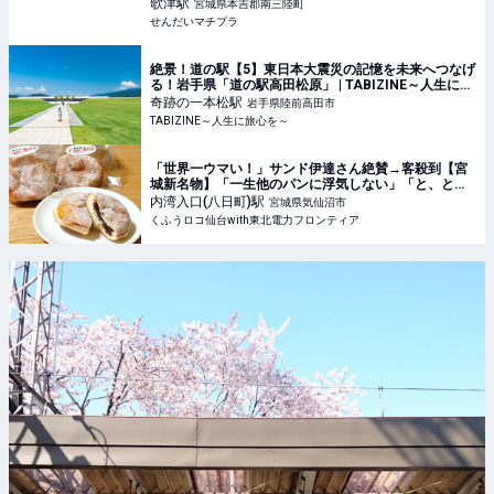
歌津〜 - せんだいマチプラ
歌津
駅
宮城県本吉郡南三陸町
せんだいマチプラ
絶景！道の駅【5】東日本大震災の記憶を未来へつなげ
る！岩手県「道の駅高田松原」 | TABIZINE～人生に旅
心を～
奇跡の一本松
駅
岩手県陸前高田市
TABIZINE～人生に旅心を～
「世界一ウマい！」サンド伊達さん絶賛→客殺到【宮
城新名物】「一生他のパンに浮気しない」「と、とろ
ける♡」大大大大大正解！ | くふうロコ仙台with東北電
内湾入口(八日町)
駅
宮城県気仙沼市
力フロンティア
くふうロコ仙台with東北電力フロンティア