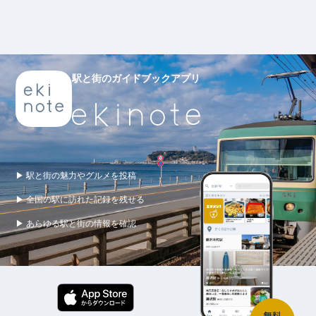
駅と街のガイドブックアプリ
▶ 駅と街の魅力やグルメを投稿
▶ 全国の駅に訪れた記録を残せる
▶ あらゆる駅と街の情報を確認