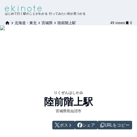
はじめて行く駅のことがわかる 行ってみたい街が見つかる
北海道・東北
宮城県
陸前階上駅
49
views
0
りくぜんはしかみ
陸前階上
駅
宮城県気仙沼市
ポスト
シェア
URLをコピー