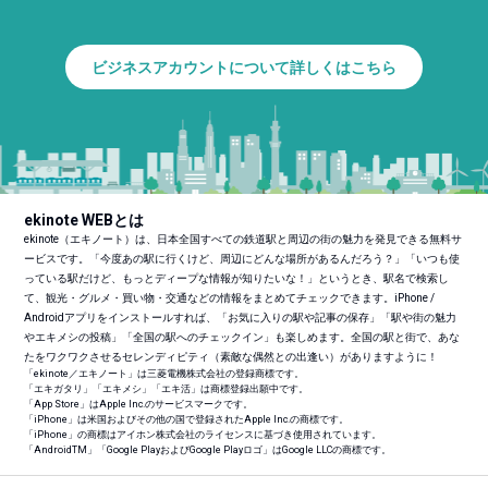
ビジネスアカウントについて詳しくはこちら
ekinote WEBとは
ekinote（エキノート）は、日本全国すべての鉄道駅と周辺の街の魅力を発見できる無料サ
ービスです。「今度あの駅に行くけど、周辺にどんな場所があるんだろう？」「いつも使
っている駅だけど、もっとディープな情報が知りたいな！」というとき、駅名で検索し
て、観光・グルメ・買い物・交通などの情報をまとめてチェックできます。iPhone /
Androidアプリをインストールすれば、「お気に入りの駅や記事の保存」「駅や街の魅力
やエキメシの投稿」「全国の駅へのチェックイン」も楽しめます。全国の駅と街で、あな
たをワクワクさせるセレンディピティ（素敵な偶然との出逢い）がありますように！
「ekinote／エキノート」は三菱電機株式会社の登録商標です。
「エキガタリ」「エキメシ」「エキ活」は商標登録出願中です。
「App Store」はApple Inc.のサービスマークです。
「iPhone」は米国およびその他の国で登録されたApple Inc.の商標です。
「iPhone」の商標はアイホン株式会社のライセンスに基づき使用されています。
「Android
TM
」「Google PlayおよびGoogle Playロゴ」はGoogle LLCの商標です。