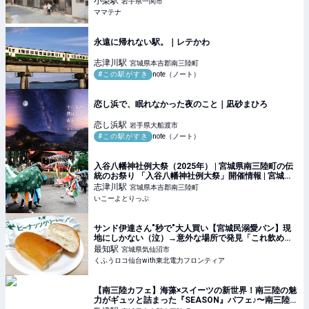
小梨
駅
岩手県一関市
ママテナ
永遠に帰れない駅。｜レテかわ
志津川
駅
宮城県本吉郡南三陸町
#この駅がすき
note（ノート）
恋し浜で、眠れなかった夜のこと｜凪砂まひろ
恋し浜
駅
岩手県大船渡市
#この駅がすき
note（ノート）
入谷八幡神社例大祭（2025年） | 宮城県南三陸町の伝
統のお祭り 「入谷八幡神社例大祭」開催情報 | 宮城県
本吉郡南三陸町 | いこーよとりっぷ
志津川
駅
宮城県本吉郡南三陸町
いこーよとりっぷ
サンド伊達さん"秒で"大人買い【宮城民溺愛パン】現
地にしかない（泣）→意外な場所で発見「これ飲める
♡」神アレンジ＆5種食べ比べ | くふうロコ仙台with東
最知
駅
宮城県気仙沼市
北電力フロンティア
くふうロコ仙台with東北電力フロンティア
【南三陸カフェ】海藻×スイーツの新世界！南三陸の魅
力がギュッと詰まった『SEASON』パフェ♪〜南三陸町