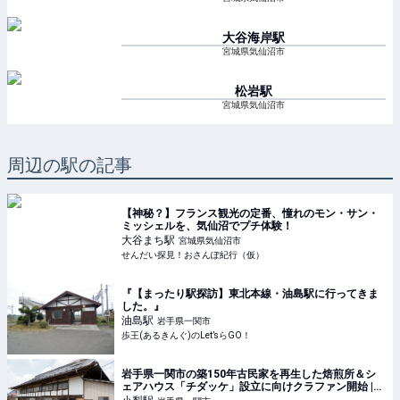
大谷海岸
駅
宮城県気仙沼市
松岩
駅
宮城県気仙沼市
周辺の駅の記事
【神秘？】フランス観光の定番、憧れのモン・サン・
ミッシェルを、気仙沼でプチ体験！
大谷まち
駅
宮城県気仙沼市
せんだい探見！おさんぽ紀行（仮）
『【まったり駅探訪】東北本線・油島駅に行ってきま
した。』
油島
駅
岩手県一関市
歩王(あるきんぐ)のLet’sらGO！
岩手県一関市の築150年古民家を再生した焙煎所＆シ
ェアハウス「チダッケ」設立に向けクラファン開始 |
ママテナ