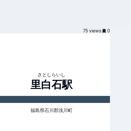
75
views
0
さとしらいし
里白石
駅
福島県石川郡浅川町