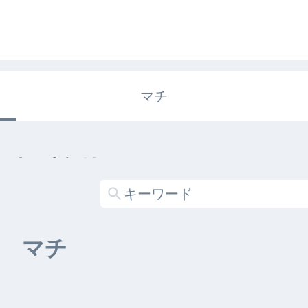
マチ
エキガタリ
する記事がありません
マチ