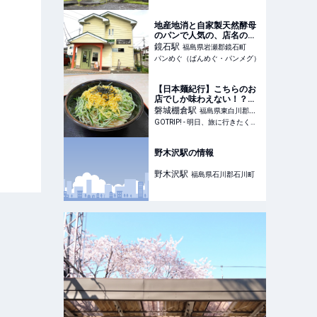
地産地消と自家製天然酵母
のパンで人気の、店名の通
り温かみを感ずる【パン工
鏡石
駅
福島県岩瀬郡鏡石町
房陽だまり】（福島県・岩
パンめぐ（ぱんめぐ・パンメグ）
瀬郡）
【日本麺紀行】こちらのお
店でしか味わえない！？知
られざる福島県棚倉町の
磐城棚倉
駅
福島県東白川郡棚
「冷やしみそラーメン」と
GOTRIP! - 明日、旅に行きたくなるメディア
倉町
は？ / 福島県東白川郡棚倉
町の「竹の家」 - GOTRIP!
野木沢駅の情報
野木沢
駅
福島県石川郡石川町