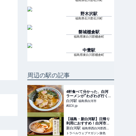
福島県石川郡石川町
野木沢
駅
福島県石川郡石川町
磐城棚倉
駅
福島県東白川郡棚倉町
中豊
駅
福島県東白川郡棚倉町
周辺の駅の記事
4軒食べて分かった、白河
ラーメンが“わざわざ行く価
値あり！”な理由【白河市の
白河
駅
福島県白河市
旅＃2：ラーメン編】 (1/2)
ASCII.jp
【福島・新白河駅】日帰り
利用におすすめ！白河市・
西郷村の駅近ランチ2選
新白河
駅
福島県西白河郡西郷
トラベルウェブマガジン旅色
村