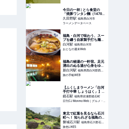
今日の一杯 | とら食堂の
「焼豚ワンタン麵（1470
円）＋玉ねぎ（50円）」 |
久田野
駅
福島県白河市
ラーメンデータベース
ラーメンデータベース
福島・白河で味わう、スー
プを纏う自家製手打ち麺が
魅力のラーメン チャーシ
白河
駅
福島県白河市
ューの薫香が食欲をそそる
おとなの週末Web
福島の秘湯の一軒宿。足元
湧出のぬる湯が心身をゆる
める『元湯 甲子温泉 旅館
新白河
駅
福島県西白河郡西郷
大黒屋』｜旅の手帖WEB
旅の手帖WEB
村
【ふくしまラーメン「白河
手打中華 しょうはく」】鏡
石に誕生した超大型新店！
鏡石
駅
福島県岩瀬郡鏡石町
松柏の如く、揺るがぬ「白
日刊CJ Monmo Web｜グルメ・イベント・おでかけ…福島県の街ネタをご紹介｜
河ラーメン」の魂
東北で紅葉を見るなら石川
町へ！ 知られざる福島の郷
で見つけた豊かな時間｜旅
磐城石川
駅
福島県石川郡石川
色LIKES
旅色LIKES
町