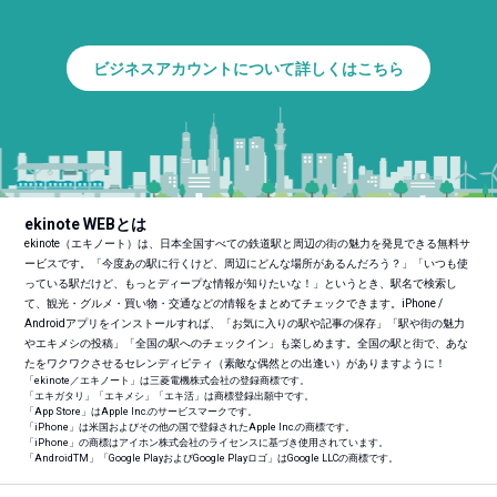
ビジネスアカウントについて詳しくはこちら
ekinote WEBとは
ekinote（エキノート）は、日本全国すべての鉄道駅と周辺の街の魅力を発見できる無料サ
ービスです。「今度あの駅に行くけど、周辺にどんな場所があるんだろう？」「いつも使
っている駅だけど、もっとディープな情報が知りたいな！」というとき、駅名で検索し
て、観光・グルメ・買い物・交通などの情報をまとめてチェックできます。iPhone /
Androidアプリをインストールすれば、「お気に入りの駅や記事の保存」「駅や街の魅力
やエキメシの投稿」「全国の駅へのチェックイン」も楽しめます。全国の駅と街で、あな
たをワクワクさせるセレンディピティ（素敵な偶然との出逢い）がありますように！
「ekinote／エキノート」は三菱電機株式会社の登録商標です。
「エキガタリ」「エキメシ」「エキ活」は商標登録出願中です。
「App Store」はApple Inc.のサービスマークです。
「iPhone」は米国およびその他の国で登録されたApple Inc.の商標です。
「iPhone」の商標はアイホン株式会社のライセンスに基づき使用されています。
「Android
TM
」「Google PlayおよびGoogle Playロゴ」はGoogle LLCの商標です。