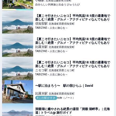
小幌
駅
北海道山越郡長万部町
自分らしい列車旅と出会う びゅうたび
【夏こそ行きたいニセコ】平均気温18.9度の避暑地で
楽しむ！絶景・グルメ・アクティビティなんでもあり
倶知安
駅
北海道虻田郡倶知安町
TABIZINE～人生に旅心を～
【夏こそ行きたいニセコ】平均気温18.9度の避暑地で
楽しむ！絶景・グルメ・アクティビティなんでもあり
比羅夫
駅
北海道虻田郡倶知安町
TABIZINE～人生に旅心を～
【夏こそ行きたいニセコ】平均気温18.9度の避暑地で
楽しむ！絶景・グルメ・アクティビティなんでもあり
ニセコ
駅
北海道虻田郡ニセコ町
TABIZINE～人生に旅心を～
〜駅に泊まろう〜 駅の宿ひらふ｜David
比羅夫
駅
北海道虻田郡倶知安町
#この駅がすき
note（ノート）
洞爺湖に癒やされる絶景の湯宿「洞爺 湖畔亭」 | 北海
道 | トラベルjp 旅行ガイド