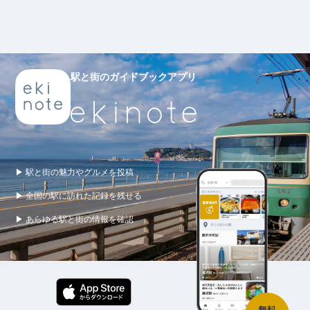
駅と街のガイドブックアプリ
▶ 駅と街の魅力やグルメを投稿
▶ 全国の駅に訪れた記録を残せる
▶ あらゆる駅と街の情報を確認