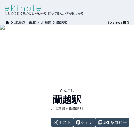
はじめて行く駅のことがわかる 行ってみたい街が見つかる
北海道・東北
北海道
蘭越駅
95
views
3
らんこし
蘭越
駅
北海道磯谷郡蘭越町
ポスト
シェア
URLをコピー