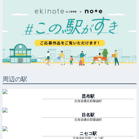
周辺の駅
昆布
駅
北海道磯谷郡蘭越町
目名
駅
北海道磯谷郡蘭越町
ニセコ
駅
北海道虻田郡ニセコ町