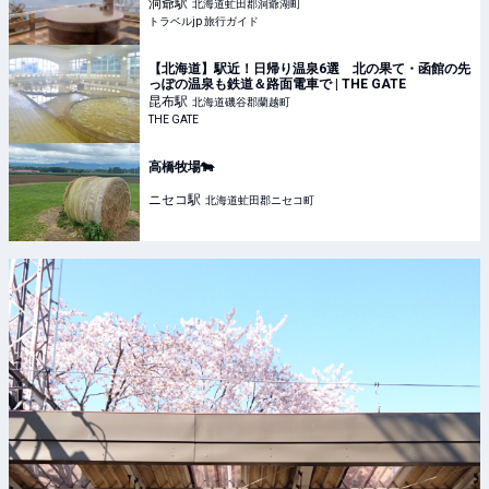
洞爺
駅
北海道虻田郡洞爺湖町
トラベルjp 旅行ガイド
【北海道】駅近！日帰り温泉6選 北の果て・函館の先
っぽの温泉も鉄道＆路面電車で | THE GATE
昆布
駅
北海道磯谷郡蘭越町
THE GATE
高橋牧場🐄
ニセコ
駅
北海道虻田郡ニセコ町