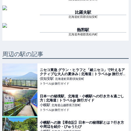
比羅夫
駅
北海道虻田郡倶知安町
熱郛
駅
北海道寿都郡黒松内町
周辺の駅の記事
ニセコ東急 グラン・ヒラフと「綾ニセコ」で叶えるア
クティブな大人の夏休み | 北海道 | トラベルjp 旅行ガイ
ド
倶知安
駅
北海道虻田郡倶知安町
トラベルjp 旅行ガイド
日本一の秘境駅、北海道・小幌駅への行き方＆過ごし
方 | 北海道 | トラベルjp 旅行ガイド
小幌
駅
北海道山越郡長万部町
トラベルjp 旅行ガイド
小幌駅への旅【滞在記】日本一の秘境駅とは？行き方
や周辺を紹介 - びゅうたび