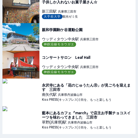
子供しか入れないお菓子屋さん☆
新三田
駅
兵庫県三田市
大手前大学
観光ゼミ生
親和学園駒ケ谷運動公園
ウッディタウン中央
駅
兵庫県三田市
神鉄沿線モヨウガエ
コンサートサロン Leaf Hall
ウッディタウン中央
駅
兵庫県三田市
神鉄沿線モヨウガエ
永沢寺にある「花のじゅうたんⓇ」が見ごろを迎えま
す 三田市
南矢代
駅
兵庫県丹波篠山市
Kiss PRESS(キッスプレス) | 街を、もっと楽しもう
藍本にあるカフェ『march』で店主お手製チョコスイ
ーツを味わってきました 三田市
草野(兵庫県)
駅
兵庫県丹波篠山市
Kiss PRESS(キッスプレス) | 街を、もっと楽しもう