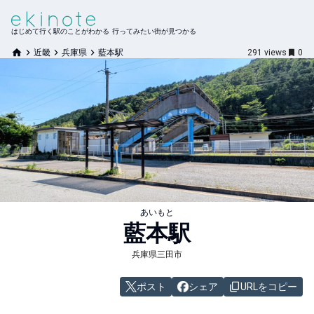
はじめて行く駅のことがわかる 行ってみたい街が見つかる
近畿
兵庫県
藍本駅
291
views
0
あいもと
藍本
駅
兵庫県三田市
ポスト
シェア
URLをコピー