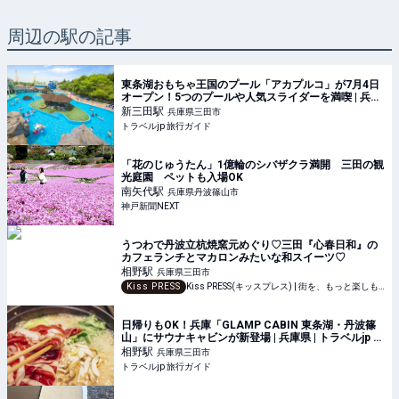
周辺の駅の記事
東条湖おもちゃ王国のプール「アカプルコ」が7月4日
オープン！5つのプールや人気スライダーを満喫 | 兵庫
県 | トラベルjp 旅行ガイド
新三田
駅
兵庫県三田市
トラベルjp 旅行ガイド
「花のじゅうたん」1億輪のシバザクラ満開 三田の観
光庭園 ペットも入場OK
南矢代
駅
兵庫県丹波篠山市
神戸新聞NEXT
うつわで丹波立杭焼窯元めぐり♡三田『心春日和』の
カフェランチとマカロンみたいな和スイーツ♡
相野
駅
兵庫県三田市
Kiss PRESS
Kiss PRESS(キッスプレス) | 街を、もっと楽しもう
日帰りもOK！兵庫「GLAMP CABIN 東条湖・丹波篠
山」にサウナキャビンが新登場 | 兵庫県 | トラベルjp 旅
行ガイド
相野
駅
兵庫県三田市
トラベルjp 旅行ガイド