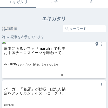
エキガタリ
マチ
エキ
エキガタリ
新着順
2
件の記事を表示しています
藍本にあるカフェ『march』で店主
お手製チョコスイーツを味わってき
ました 三田市
Kiss PRESS(キッスプレス) | 街を、もっと楽しもう
1
バーガー「名店」が移転 ぼたん鍋
店をアメリカンテイストに グリル
メニューなども豊富
丹波新聞