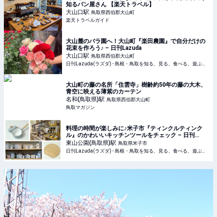
知るパン屋さん 【楽天トラベル】
大山口
駅
鳥取県西伯郡大山町
楽天トラベルガイド
大山麓のバラ園へ！大山町『楽田農園』で自分だけの
花束を作ろう♪ – 日刊Lazuda
大山口
駅
鳥取県西伯郡大山町
日刊Lazuda(ラズダ) - 島根・鳥取を知る、見る、食べる、遊ぶ、暮らすWebマガジン
大山町の藤の名所「住雲寺」樹齢約50年の藤の大木、
青空に映える薄紫のカーテン
名和(鳥取県)
駅
鳥取県西伯郡大山町
鳥取マガジン
料理の時間が楽しみに♪米子市『ティンクルティンク
ル』のかわいいキッチンツールをチェック – 日刊
Lazuda
東山公園(鳥取県)
駅
鳥取県米子市
日刊Lazuda(ラズダ) - 島根・鳥取を知る、見る、食べる、遊ぶ、暮らすWebマガジン