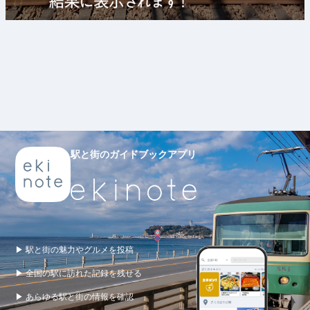
駅と街のガイドブックアプリ
▶ 駅と街の魅力やグルメを投稿
▶ 全国の駅に訪れた記録を残せる
▶ あらゆる駅と街の情報を確認