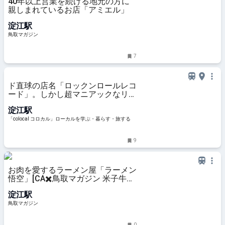
40年以上営業を続ける地元の方に
親しまれているお店「アミエル」
淀江駅
鳥取マガジン
7
ド直球の店名「ロックンロールレコ
ード」。しかし超マニアックなリス
ニングカフェだった！
淀江駅
「colocal コロカル」ローカルを学ぶ・暮らす・旅する
9
お肉を愛するラーメン屋「ラーメン
悟空」[CA✖️鳥取マガジン 米子牛骨
ラーメンを食べてみた！]
淀江駅
鳥取マガジン
0