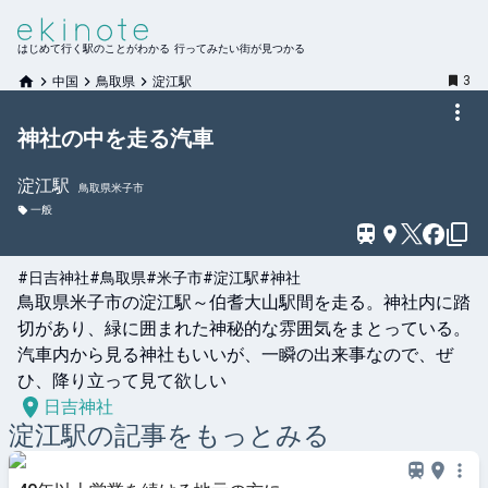
はじめて行く駅のことがわかる 行ってみたい街が見つかる
3
中国
鳥取県
淀江駅
神社の中を走る汽車
淀江
駅
鳥取県米子市
一般
#日吉神社
#鳥取県
#米子市
#淀江駅
#神社
鳥取県米子市の淀江駅～伯耆大山駅間を走る。神社内に踏
切があり、緑に囲まれた神秘的な雰囲気をまとっている。
汽車内から見る神社もいいが、一瞬の出来事なので、ぜ
ひ、降り立って見て欲しい
日吉神社
淀江
駅の記事をもっとみる