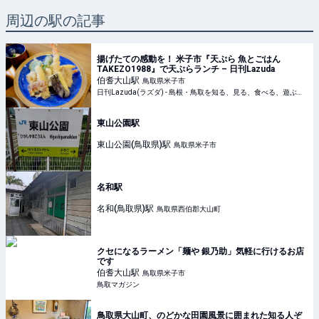
周辺の駅の記事
揚げたての感動を！ 米子市『天ぷら 魚とごはん
TAKEZO1988』で天ぷらランチ – 日刊Lazuda
伯耆大山
駅
鳥取県米子市
日刊Lazuda(ラズダ) - 島根・鳥取を知る、見る、食べる、遊ぶ、暮らすWebマガジン
東山公園駅
東山公園(鳥取県)
駅
鳥取県米子市
名和駅
名和(鳥取県)
駅
鳥取県西伯郡大山町
クセになるラーメン「麺や 銀乃助」気軽に行けるお店
です
伯耆大山
駅
鳥取県米子市
鳥取マガジン
鳥取県大山町、のどかな田園風景に囲まれた知る人ぞ