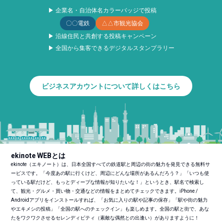
▶ 企業名・自治体名カラーバッジで投稿
〇〇電鉄
△△市観光協会
▶ 沿線住民と共創する投稿キャンペーン
▶ 全国から集客できるデジタルスタンプラリー
ビジネスアカウントについて詳しくはこちら
ekinote WEBとは
ekinote（エキノート）は、日本全国すべての鉄道駅と周辺の街の魅力を発見できる無料サ
ービスです。「今度あの駅に行くけど、周辺にどんな場所があるんだろう？」「いつも使
っている駅だけど、もっとディープな情報が知りたいな！」というとき、駅名で検索し
て、観光・グルメ・買い物・交通などの情報をまとめてチェックできます。iPhone /
Androidアプリをインストールすれば、「お気に入りの駅や記事の保存」「駅や街の魅力
やエキメシの投稿」「全国の駅へのチェックイン」も楽しめます。全国の駅と街で、あな
たをワクワクさせるセレンディピティ（素敵な偶然との出逢い）がありますように！