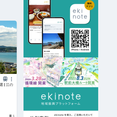
 | 江の
6