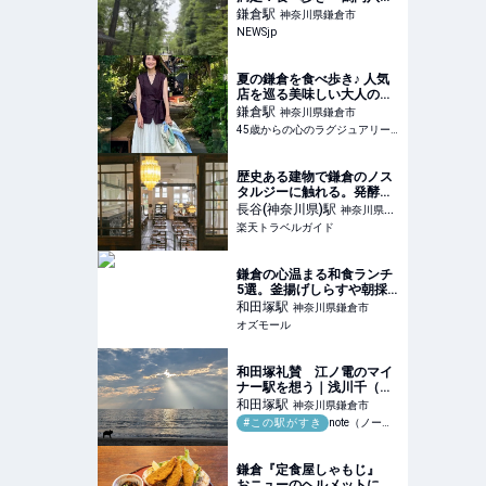
宮・カフェを巡る、大人の
鎌倉
駅
神奈川県鎌倉市
半日モデルコース | NEWSjp
NEWSjp
夏の鎌倉を食べ歩き♪ 人気
店を巡る美味しい大人の遠
足♪
鎌倉
駅
神奈川県鎌倉市
45歳からの心のラグジュアリーメディア
歴史ある建物で鎌倉のノス
タルジーに触れる。発酵文
化と湘南の恵みを味わう
長谷(神奈川県)
駅
神奈川県鎌
「MOKICHI
楽天トラベルガイド
倉市
KAMAKURA」 【楽天トラ
ベル】
鎌倉の心温まる和食ランチ
5選。釜揚げしらすや朝採
れ魚などを使用した、地元
和田塚
駅
神奈川県鎌倉市
人からも愛されるお店をご
オズモール
紹介 - OZmall
和田塚礼賛 江ノ電のマイ
ナー駅を想う｜浅川千（ラ
イター・校正者・編集者）
和田塚
駅
神奈川県鎌倉市
#この駅がすき
note（ノート）
鎌倉『定食屋しゃもじ』
おニューのヘルメットにご