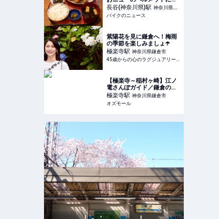
機嫌プチツーリングで遅め
長谷(神奈川県)
駅
神奈川県鎌
のランチを堪能!! 美味しい
バイクのニュース
倉市
アジフライを求めて走る旅
紫陽花を見に鎌倉へ！梅雨
の季節を楽しみましょ☂️
極楽寺
駅
神奈川県鎌倉市
45歳からの心のラグジュアリーメディア
【極楽寺～稲村ヶ崎】江ノ
電さんぽガイド／鎌倉のロ
ーカルな街並みに溶け込
極楽寺
駅
神奈川県鎌倉市
む、洋菓子店などの名店を
オズモール
発見 - OZmall