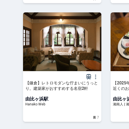
【鎌倉】レトロモダンな佇まいにうっと
【202
り。建築家がおすすめする名宿2軒
近くのお
レストラ
由比ヶ浜駅
由比ヶ
人
Hanako Web
湘南人 |
イベント
7