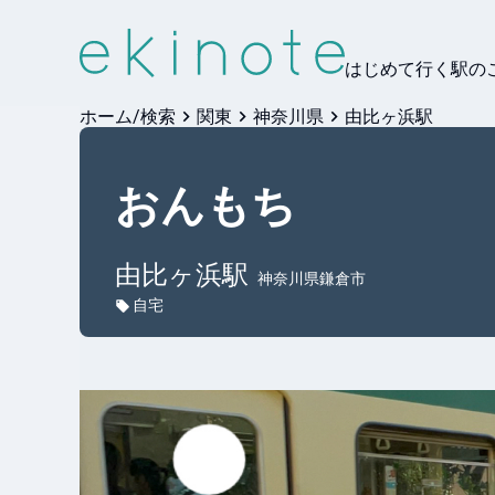
はじめて行く駅の
ホーム/検索
関東
神奈川県
由比ヶ浜駅
おんもち
由比ヶ浜
駅
神奈川県鎌倉市
自宅