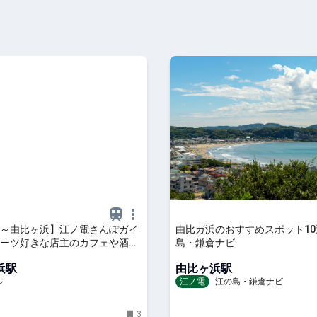
～由比ヶ浜】江ノ電さんぽガイ
由比ガ浜のおすすめスポット10選
ーツ好きな店主のカフェや酒屋
島・鎌倉ナビ
店舗を満喫 - OZmall
浜駅
由比ヶ浜駅
ル
江ノ電
江の島・鎌倉ナビ
3