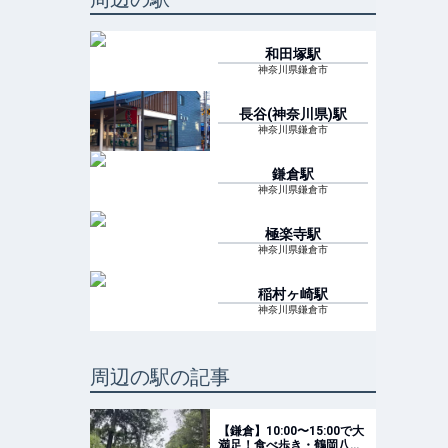
和田塚
駅
神奈川県鎌倉市
長谷(神奈川県)
駅
神奈川県鎌倉市
鎌倉
駅
神奈川県鎌倉市
極楽寺
駅
神奈川県鎌倉市
稲村ヶ崎
駅
神奈川県鎌倉市
周辺の駅の記事
【鎌倉】10:00〜15:00で大
満足！食べ歩き・鶴岡八幡