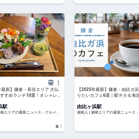
5年最新】鎌倉・長谷エリア 大仏
【2025年最新】鎌倉・由比ガ
すすめランチ10選！オシャレな
りたいカフェ6選｜駅チカ＆海
ンから隠れ家カフェまで | 湘南
れる時間を | 湘南人
浜駅
由比ヶ浜駅
 湘南エリアの最新ニュース・グルメ・
湘南人 | 湘南エリアの最新ニュース
穴場情報満載！
イベント穴場情報満載！
7