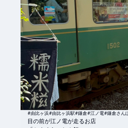
#由比ヶ浜
#由比ヶ浜駅
#鎌倉
#江ノ電
#鎌倉さん
目の前が江ノ電が走るお店
