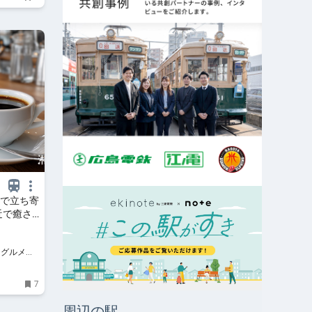
浜で立ち寄
近で癒さ
・グルメ・
7
周辺の駅