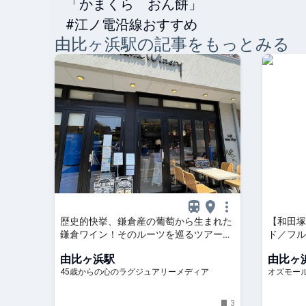
「かまくら　おん餅」

#江ノ電沿線おすすめ
由比ヶ浜
駅の記事をもっとみる
歴史的快挙、鎌倉産の葡萄から生まれた
【和田塚
鎌倉ワイン！そのルーツを巡るツアーに
ド／フル
参加してきました。直営の葡萄畑巡りや
さんなど4
由比ヶ浜駅
由比ヶ
カフェKAMAKURA WINERYで、ワインに
45歳からの心のラグジュアリーメディア
オズモー
合わせて、ランチ、デザートを楽しんで
来まし
3