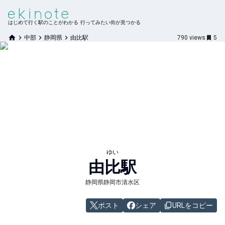
はじめて行く駅のことがわかる 行ってみたい街が見つかる
中部
静岡県
由比駅
790
views
5
ゆい
由比
駅
静岡県静岡市清水区
ポスト
シェア
URLをコピー