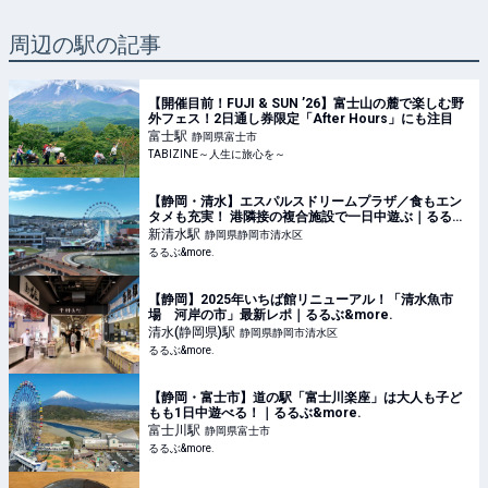
周辺の駅の記事
【開催目前！FUJI & SUN ’26】富士山の麓で楽しむ野
外フェス！2日通し券限定「After Hours」にも注目
富士
駅
静岡県富士市
TABIZINE～人生に旅心を～
【静岡・清水】エスパルスドリームプラザ／食もエン
タメも充実！ 港隣接の複合施設で一日中遊ぶ｜るるぶ
&more.
新清水
駅
静岡県静岡市清水区
るるぶ&more.
【静岡】2025年いちば館リニューアル！「清水魚市
場 河岸の市」最新レポ｜るるぶ&more.
清水(静岡県)
駅
静岡県静岡市清水区
るるぶ&more.
【静岡・富士市】道の駅「富士川楽座」は大人も子ど
もも1日中遊べる！｜るるぶ&more.
富士川
駅
静岡県富士市
るるぶ&more.