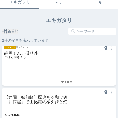
エキガタリ
マチ
エキ
エキガタリ
新着順
2
件の記事を表示しています
駅から50 m
エキメシ！
静岡てんこ盛り丼
ごはん屋さくら
8
0
【静岡・御前崎】歴史ある和食処
「井筒屋」で由比港の桜えびと幻の
ご当地アジを味わう｜るるぶ
&more.
るるぶ&more.