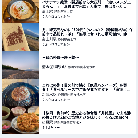
バナナマン絶賛→開店前から大行列！「追いメシが止
まらん！」「最後まで完飲」人生で一度は食べた
い“新”名物グルメ | くふうロコしずおか
富士
駅
静岡県富士市
くふうロコしずおか
え、即完売なのに“500円”でいいの？【静岡新名物】午
前中で品切れ（涙）「無限に食べれる最高傑作」静岡
県に1店舗だけ！ | くふうロコしずおか
富士川
駅
静岡県富士市
くふうロコしずおか
三保の松原〜鎌ヶ﨑〜
清水(静岡県)
駅
静岡県静岡市清水区
これは格別！目の前で焼く【絶品ハンバーグ】を実
食！「選べるソースでご飯が進みすぎる」「背徳！ス
テーキのコンビに沼」 | くふうロコしずおか
新清水
駅
静岡県静岡市清水区
くふうロコしずおか
【静岡・御前崎】歴史ある和食処「井筒屋」で由比港
の桜えびと幻のご当地アジを味わう｜るるぶ&more.
蒲原
駅
静岡県静岡市清水区
るるぶ&more.