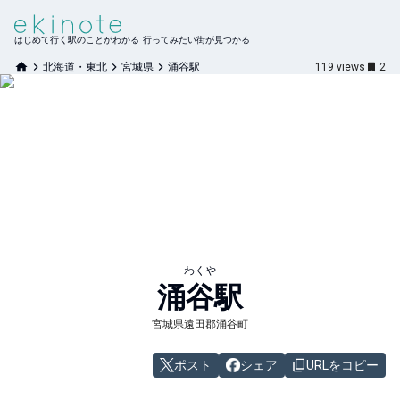
はじめて行く駅のことがわかる 行ってみたい街が見つかる
北海道・東北
宮城県
涌谷駅
119
views
2
わくや
涌谷
駅
宮城県遠田郡涌谷町
ポスト
シェア
URLをコピー