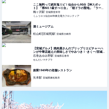
ここ無料って絶対鬼リピ！仙台から90分【神スポッ
ト】「県NO.1級すべり台」「朝ドラの聖地」「ラーメ
ンもキャンプも最高」 | くふうロコ仙台with東北電力フ
梅ヶ沢
駅
宮城県登米市
ロンティア
くふうロコ仙台with東北電力フロンティア
酒ミュージアム
松山町(宮城県)
駅
宮城県大崎市
【宮城グルメ】焼肉屋さんのプリップリエビチャーハ
ンが中華店超えの美味しさでやみつき！-きく一/宮城
県石巻市- せんだいマチプラ
石巻あゆみ野
駅
宮城県石巻市
せんだいマチプラ
創業1949年の老舗レストラン
矢本
駅
宮城県東松島市