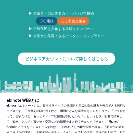
▶ 企業名・自治体名カラーバッジで投稿
〇〇電鉄
△△市観光協会
▶ 沿線住民と共創する投稿キャンペーン
▶ 全国から集客できるデジタルスタンプラリー
ビジネスアカウントについて詳しくはこちら
ekinote WEBとは
ekinote（エキノート）は、日本全国すべての鉄道駅と周辺の街の魅力を発見できる無料サ
ービスです。「今度あの駅に行くけど、周辺にどんな場所があるんだろう？」「いつも使
っている駅だけど、もっとディープな情報が知りたいな！」というとき、駅名で検索し
て、観光・グルメ・買い物・交通などの情報をまとめてチェックできます。iPhone /
Androidアプリをインストールすれば、「お気に入りの駅や記事の保存」「駅や街の魅力
やエキメシの投稿」「全国の駅へのチェックイン」も楽しめます。全国の駅と街で、あな