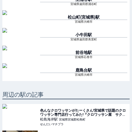
宮城県遠田郡涌谷町
松山町(宮城県)
駅
宮城県大崎市
小牛田
駅
宮城県遠田郡美里町
前谷地
駅
宮城県石巻市
鹿島台
駅
宮城県大崎市
周辺の駅の記事
色んなクロワッサンがたーくさん!宮城県で話題のクロ
ワッサン専門店行ってみた!『クロワッサン屋 サクサ
ク 松島店』~宮城県松島~ - せんだいマチプラ
松島海岸
駅
宮城県宮城郡松島町
せんだいマチプラ