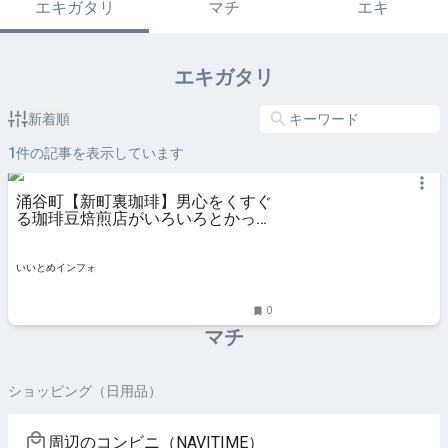
エキガタリ
マチ
エキ
エキガタリ
新着順
1
件の記事を表示しています
涌谷町【新町裏珈琲】男心をくすぐ
る珈琲豆焙煎店がいろいろとかっこ
よすぎた | いいとめインフォ
いいとめインフォ
0
マチ
ショッピング（日用品）
周辺のコンビニ（NAVITIME）