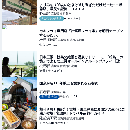
よりみち #03あのときは通り過ぎただけだった——野
蒜駅、震災の記憶｜コスモス
野蒜
駅
宮城県東松島市
#この駅がすき
note（ノート）
カキフライ専門店『牡蠣屋フライ亭』が明日オープン
するみたい。
松島海岸
駅
宮城県宮城郡松島町
仙台つーしん
日本三景・松島の絶景と温泉リトリート。「松島一の
坊」で楽しむ上質オールインクルーシブステイ 【楽天
トラベル】
松島
駅
宮城県宮城郡松島町
楽天トラベルガイド
開業から110年以上も愛される石巻駅
石巻
駅
宮城県石巻市
大手前大学
観光ゼミ生OB
殻付き雲丹8個分！宮城・田里津庵に夏限定の生うにご
膳が登場 | 宮城県 | トラベルjp 旅行ガイド
陸前浜田
駅
宮城県宮城郡利府町
トラベルjp 旅行ガイド