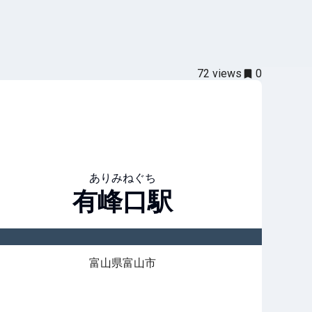
72
views
0
ありみねぐち
有峰口
駅
富山県富山市