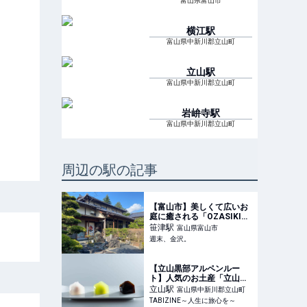
富山県富山市
横江
駅
富山県中新川郡立山町
立山
駅
富山県中新川郡立山町
岩峅寺
駅
富山県中新川郡立山町
周辺の駅の記事
【富山市】美しくて広いお
庭に癒される「OZASIKI富
山」がオープン！富山の和
笹津
駅
富山県富山市
牛を使ったお料理が話題！
週末、金沢。
【NEW OPEN】 - 週末、金
沢。
【立山黒部アルペンルー
ト】人気のお土産「立山遊
記水まんじゅう」がリニュ
立山
駅
富山県中新川郡立山町
ーアル！ホテル立山の建築
TABIZINE～人生に旅心を～