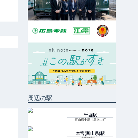
周辺の駅
千垣
駅
富山県中新川郡立山町
本宮(富山県)
駅