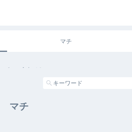
マチ
エキガタリ
する記事がありません
マチ