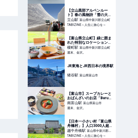
ツアーも開催 | TABIZINE～
人生に旅心を～
【立山黒部アルペンルー
ト】春の風物詩「雪の大谷
ウォーク」や人気の「雪の
立山
駅
富山県中新川郡立山町
回廊」で立山の春を満喫！ |
TABIZINE～人生に旅心を～
TABIZINE～人生に旅心を
～
【富山県立山町】緑に囲ま
れた特別なロケーションの
レストラン「The
榎町
駅
富山県中新川郡立山町
Kitchen」薬膳フレンチで
週末、金沢。
ウェルネスなランチタイム
【リニューアルオープン】
- 週末、金沢。
JR東海とJR西日本の境界駅
猪谷
駅
富山県富山市
【富山市】スープカレーと
おばんざいのお店「Baruビ
ッケとマルジュ」が話題！
南富山
駅
富山県富山市
和風だしが決め手！【NEW
週末、金沢。
OPEN】 - 週末、金沢。
【日本一小さい村「富山県
舟橋村」】人口3000人超！
絵本になった図書館や無料
越中舟橋
駅
富山県中新川郡舟
の学童保育も | TABIZINE～
TABIZINE～人生に旅心を～
橋村