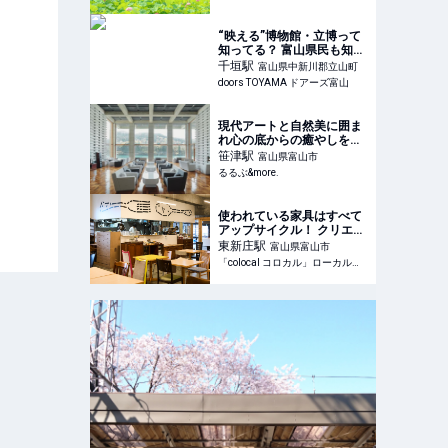
人生に旅心を～
“映える”博物館・立博って
知ってる？ 富山県民も知ら
ない立山について学ぼう
千垣
駅
富山県中新川郡立山町
doors TOYAMA ドアーズ富山
現代アートと自然美に囲ま
れ心の底からの癒やしを得
られる。富山のおもてなし
笹津
駅
富山県富山市
の真骨頂「リバーリトリー
るるぶ&more.
ト雅樂倶」【すみずみ宿泊
ルポ】｜るるぶ&more.
使われている家具はすべて
アップサイクル！ クリエイ
ターが集う複合施設とは？
東新庄
駅
富山県富山市
「colocal コロカル」ローカルを学ぶ・暮らす・旅する