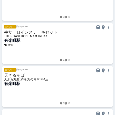
3
0
駅から385 m
エキメシ！
牛サーロインステーキセット
THE ROAST KOBE Meat House
有楽町駅
出張
4
0
駅から383 m
エキメシ！
天ざるそば
天ぷら海鮮 米福 丸の内TOKIA店
有楽町駅
3
0