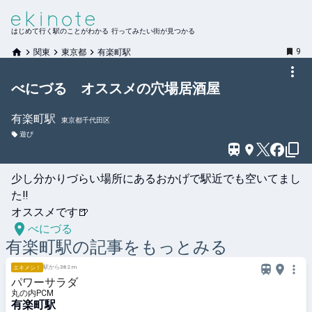
はじめて行く駅のことがわかる 行ってみたい街が見つかる
9
関東
東京都
有楽町駅
べにづる オススメの穴場居酒屋
有楽町
駅
東京都千代田区
遊び
少し分かりづらい場所にあるおかげで駅近でも空いてまし
た‼️

オススメです🍺
べにづる
有楽町
駅の記事をもっとみる
駅から382 m
エキメシ！
パワーサラダ
丸の内PCM
有楽町駅