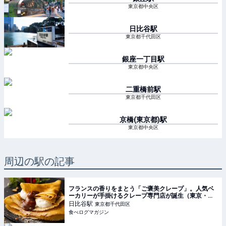
東京都中央区
日比谷
駅
東京都千代田区
銀座一丁目
駅
東京都中央区
二重橋前
駅
東京都千代田区
京橋(東京都)
駅
東京都中央区
周辺の駅の記事
フランスの香りをまとう「ご褒美クレープ」。人気ベ
ーカリーが手掛けるクレープ専門店が誕生（東京・日
比谷） | 食べログマガジン
日比谷
駅
東京都千代田区
食べログマガジン