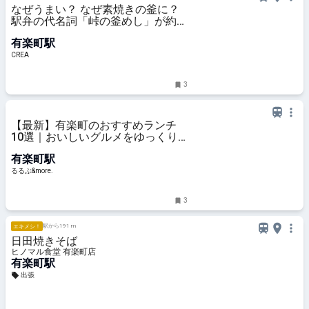
なぜうまい？ なぜ素焼きの釜に？
駅弁の代名詞「峠の釜めし」が約
70年愛されるワケ【『推しの子』
有楽町駅
などアニメコラボも！】
CREA
3
【最新】有楽町のおすすめランチ
10選｜おいしいグルメをゆっくり
楽しむおひとり様から、人気のおし
有楽町駅
ゃれデートまで！｜るるぶ&more.
るるぶ&more.
3
駅から191 m
エキメシ！
日田焼きそば
ヒノマル食堂 有楽町店
有楽町駅
出張