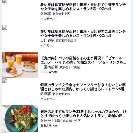
暑い夏は駅直結が正解！銀座・日比谷でご褒美ランチ
や女子会を楽しめるレストラン5選 - OZmall
銀座
駅
東京都中央区
オズモール
暑い夏は駅直結が正解！銀座・日比谷でご褒美ランチ
や女子会を楽しめるレストラン5選 - OZmall
日比谷
駅
東京都千代田区
オズモール
【丸の内】パリの店舗をそのまま再現！「ピエール・
エルメ・パリ 丸の内」で限定スイーツ＆ドリンクを堪
能｜るるぶ&more.
二重橋前
駅
東京都千代田区
るるぶ&more.
銀座のランチ女子会はカフェフリー付き！おいしい料
理とおしゃれな店内、ゆっくり話せるレストラン5選 -
OZmall
銀座
駅
東京都中央区
オズモール
銀座のおすすめランチ23選｜おしゃれカフェから、ひ
とりでゆっくり楽しめる人気レストラン、老舗の洋
食・和食まで！｜るるぶ&more.
銀座一丁目
駅
東京都中央区
るるぶ&more.