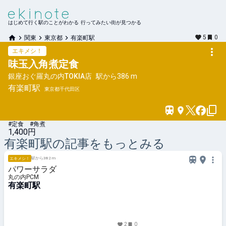
はじめて行く駅のことがわかる 行ってみたい街が見つかる
5
0
関東
東京都
有楽町駅
エキメシ！
味玉入角煮定食
銀座おぐ羅丸の内TOKIA店
駅から
386 m
有楽町
駅
東京都千代田区
#定食 #角煮
1,400円
有楽町
駅の記事をもっとみる
駅から382 m
エキメシ！
パワーサラダ
丸の内PCM
有楽町駅
2
0