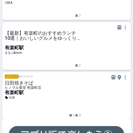
CREA
2
【最新】有楽町のおすすめランチ
10選｜おいしいグルメをゆっくり
楽しむおひとり様から、人気のおし
有楽町駅
ゃれデートまで！｜るるぶ&more.
るるぶ&more.
2
駅から191 m
エキメシ！
日田焼きそば
ヒノマル食堂 有楽町店
有楽町駅
出張
2
0