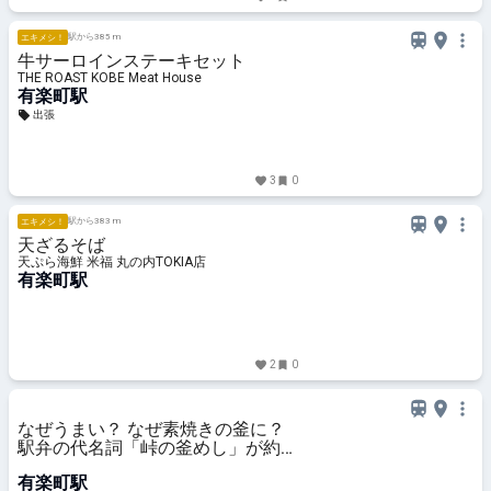
駅から385 m
エキメシ！
牛サーロインステーキセット
THE ROAST KOBE Meat House
有楽町駅
出張
3
0
駅から383 m
エキメシ！
天ざるそば
天ぷら海鮮 米福 丸の内TOKIA店
有楽町駅
2
0
なぜうまい？ なぜ素焼きの釜に？
駅弁の代名詞「峠の釜めし」が約
70年愛されるワケ【『推しの子』
有楽町駅
などアニメコラボも！】