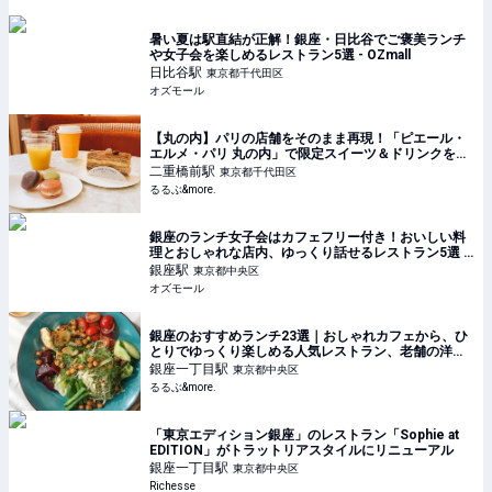
暑い夏は駅直結が正解！銀座・日比谷でご褒美ランチ
や女子会を楽しめるレストラン5選 - OZmall
日比谷
駅
東京都千代田区
オズモール
【丸の内】パリの店舗をそのまま再現！「ピエール・
エルメ・パリ 丸の内」で限定スイーツ＆ドリンクを堪
能｜るるぶ&more.
二重橋前
駅
東京都千代田区
るるぶ&more.
銀座のランチ女子会はカフェフリー付き！おいしい料
理とおしゃれな店内、ゆっくり話せるレストラン5選 -
OZmall
銀座
駅
東京都中央区
オズモール
銀座のおすすめランチ23選｜おしゃれカフェから、ひ
とりでゆっくり楽しめる人気レストラン、老舗の洋
食・和食まで！｜るるぶ&more.
銀座一丁目
駅
東京都中央区
るるぶ&more.
「東京エディション銀座」のレストラン「Sophie at
EDITION」がトラットリアスタイルにリニューアル
銀座一丁目
駅
東京都中央区
Richesse