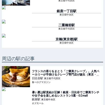
東京都千代田区
銀座一丁目
駅
東京都中央区
二重橋前
駅
東京都千代田区
京橋(東京都)
駅
東京都中央区
周辺の駅の記事
フランスの香りをまとう「ご褒美クレープ」。人気ベ
ーカリーが手掛けるクレープ専門店が誕生（東京・日
比谷） | 食べログマガジン
日比谷
駅
東京都千代田区
食べログマガジン
暑い夏は駅直結が正解！銀座・日比谷でご褒美ランチ
や女子会を楽しめるレストラン5選 - OZmall
銀座
駅
東京都中央区
オズモール