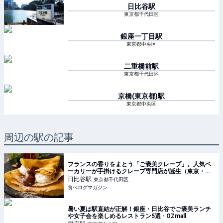
日比谷
駅
東京都千代田区
銀座一丁目
駅
東京都中央区
二重橋前
駅
東京都千代田区
京橋(東京都)
駅
東京都中央区
周辺の駅の記事
フランスの香りをまとう「ご褒美クレープ」。人気ベ
ーカリーが手掛けるクレープ専門店が誕生（東京・日
比谷） | 食べログマガジン
日比谷
駅
東京都千代田区
食べログマガジン
暑い夏は駅直結が正解！銀座・日比谷でご褒美ランチ
や女子会を楽しめるレストラン5選 - OZmall