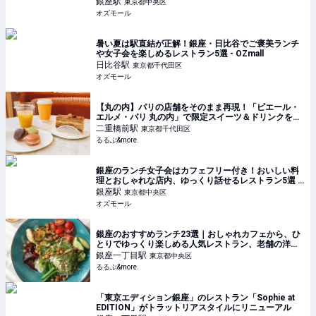
銀座
駅
東京都中央区
オズモール
暑い夏は駅直結が正解！銀座・日比谷でご褒美ランチ
や女子会を楽しめるレストラン5選 - OZmall
日比谷
駅
東京都千代田区
オズモール
【丸の内】パリの店舗をそのまま再現！「ピエール・
エルメ・パリ 丸の内」で限定スイーツ＆ドリンクを堪
能｜るるぶ&more.
二重橋前
駅
東京都千代田区
るるぶ&more.
銀座のランチ女子会はカフェフリー付き！おいしい料
理とおしゃれな店内、ゆっくり話せるレストラン5選 -
OZmall
銀座
駅
東京都中央区
オズモール
銀座のおすすめランチ23選｜おしゃれカフェから、ひ
とりでゆっくり楽しめる人気レストラン、老舗の洋
食・和食まで！｜るるぶ&more.
銀座一丁目
駅
東京都中央区
るるぶ&more.
「東京エディション銀座」のレストラン「Sophie at
EDITION」がトラットリアスタイルにリニューアル