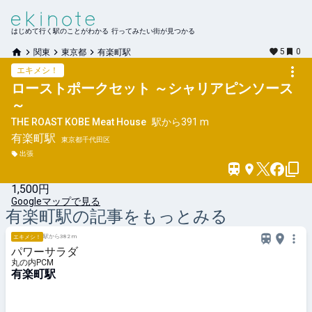
はじめて行く駅のことがわかる 行ってみたい街が見つかる
5
0
関東
東京都
有楽町駅
エキメシ！
ローストポークセット ～シャリアピンソース
～
THE ROAST KOBE Meat House
駅から
391 m
有楽町
駅
東京都千代田区
出張
1,500円
Googleマップで見る
有楽町
駅の記事をもっとみる
駅から382 m
エキメシ！
パワーサラダ
丸の内PCM
有楽町駅