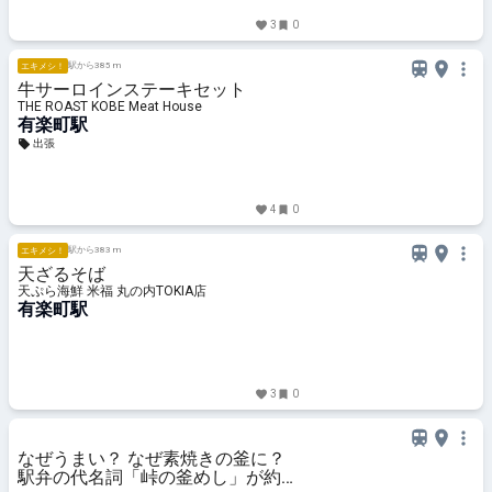
3
0
駅から385 m
エキメシ！
牛サーロインステーキセット
THE ROAST KOBE Meat House
有楽町駅
出張
4
0
駅から383 m
エキメシ！
天ざるそば
天ぷら海鮮 米福 丸の内TOKIA店
有楽町駅
3
0
なぜうまい？ なぜ素焼きの釜に？
駅弁の代名詞「峠の釜めし」が約