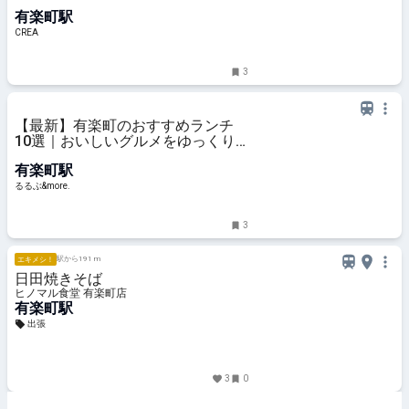
70年愛されるワケ【『推しの子』
有楽町駅
などアニメコラボも！】
CREA
3
【最新】有楽町のおすすめランチ
10選｜おいしいグルメをゆっくり
楽しむおひとり様から、人気のおし
有楽町駅
ゃれデートまで！｜るるぶ&more.
るるぶ&more.
3
駅から191 m
エキメシ！
日田焼きそば
ヒノマル食堂 有楽町店
有楽町駅
出張
3
0