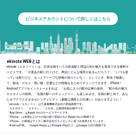
ビジネスアカウントについて詳しくはこちら
ekinote WEBとは
ekinote（エキノート）は、日本全国すべての鉄道駅と周辺の街の魅力を発見できる無料サ
ービスです。「今度あの駅に行くけど、周辺にどんな場所があるんだろう？」「いつも使
っている駅だけど、もっとディープな情報が知りたいな！」というとき、駅名で検索し
て、観光・グルメ・買い物・交通などの情報をまとめてチェックできます。iPhone /
Androidアプリをインストールすれば、「お気に入りの駅や記事の保存」「駅や街の魅力
やエキメシの投稿」「全国の駅へのチェックイン」も楽しめます。全国の駅と街で、あな
たをワクワクさせるセレンディピティ（素敵な偶然との出逢い）がありますように！
「ekinote／エキノート」は三菱電機株式会社の登録商標です。
「エキガタリ」「エキメシ」「エキ活」は商標登録出願中です。
「App Store」はApple Inc.のサービスマークです。
「iPhone」は米国およびその他の国で登録されたApple Inc.の商標です。
「iPhone」の商標はアイホン株式会社のライセンスに基づき使用されています。
「Android
TM
」「Google PlayおよびGoogle Playロゴ」はGoogle LLCの商標です。