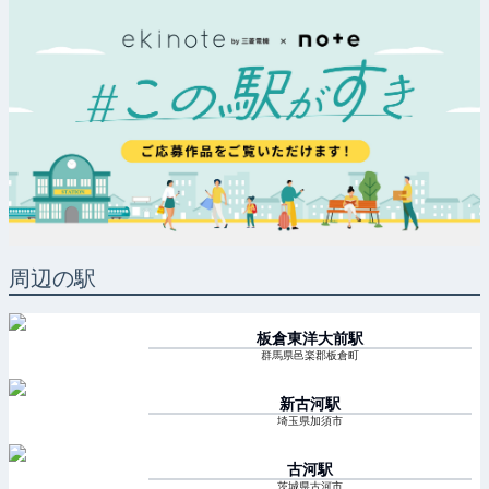
周辺の駅
板倉東洋大前
駅
群馬県邑楽郡板倉町
新古河
駅
埼玉県加須市
古河
駅
茨城県古河市