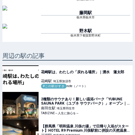
藤岡
駅
栃木県栃木市
野木
駅
栃木県下都賀郡野木町
周辺の駅の記事
花崎駅は、わたしの「戻れる場所」｜湧水 蓮太郎
花崎
駅
埼玉県加須市
#この駅がすき
note（ノート）
2種類のサウナあり！新しい温浴パーク「YUBUNE
SAUNA PARK（ユブネ サウナパーク）」オープン｜
埼玉・イオンモール羽生 | TABIZINE～人生に旅心を～
南羽生
駅
埼玉県羽生市
TABIZINE～人生に旅心を～
【群馬県「明和温泉 川俣の湯」で日帰り入浴がスター
ト】HOTEL R9 Premium 川俣駅前に併設の天然温泉 |
TABIZINE～人生に旅心を～