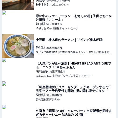
川俣
駅
群馬県邑楽郡明和町
TABIZINE～人生に旅心を～
緑の中のファミリーランド むさしの村 | 子供とお出か
け情報「いこーよ」
加須
駅
埼玉県加須市
子供とおでかけ情報サイト いこーよ
小三郎｜栃木市のラーメン｜リビング栃木WEB
静和
駅
栃木県栃木市
リビング栃木Web｜栃木県内の最新グルメ・おでかけ情報を毎日配信！
【人気パンが食べ放題】HEART BREAD ANTIQUEで
モーニング！ | &あんふぁん
南羽生
駅
埼玉県羽生市
＆あんふぁん 小学館グループの子育てメディア
「羽生蒸溜所ビジターセンター」がオープンするぞ！
見学ツアー予約受付を開始 | 男の隠れ家デジタル
羽生
駅
埼玉県羽生市
男の隠れ家デジタル
久喜市「麺屋みつば＋クローバー」自家製麺が美味す
ぎるチャーシューも絶品のつけ麺