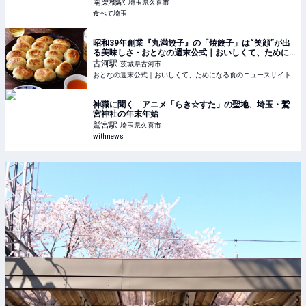
南栗橋
駅
埼玉県久喜市
食べて埼玉
昭和39年創業『丸満餃子』の「焼餃子」は“笑顔”が出
る美味しさ - おとなの週末公式｜おいしくて、ために
なる食のニュースサイト
古河
駅
茨城県古河市
おとなの週末公式｜おいしくて、ためになる食のニュースサイト
神職に聞く アニメ「らき☆すた」の聖地、埼玉・鷲
宮神社の年末年始
鷲宮
駅
埼玉県久喜市
withnews