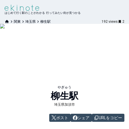
はじめて行く駅のことがわかる 行ってみたい街が見つかる
関東
埼玉県
柳生駅
192
views
2
やぎゅう
柳生
駅
埼玉県加須市
ポスト
シェア
URLをコピー