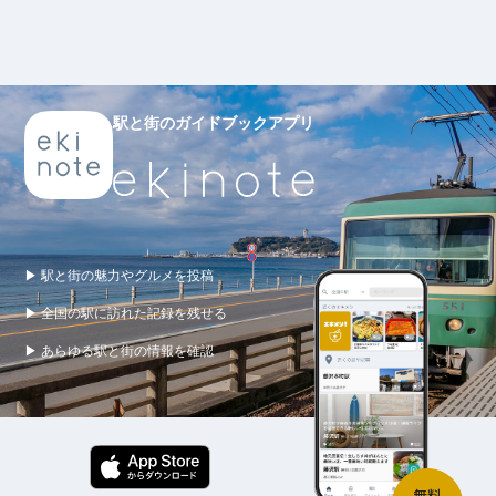
駅と街のガイドブックアプリ
▶ 駅と街の魅力やグルメを投稿
▶ 全国の駅に訪れた記録を残せる
▶ あらゆる駅と街の情報を確認