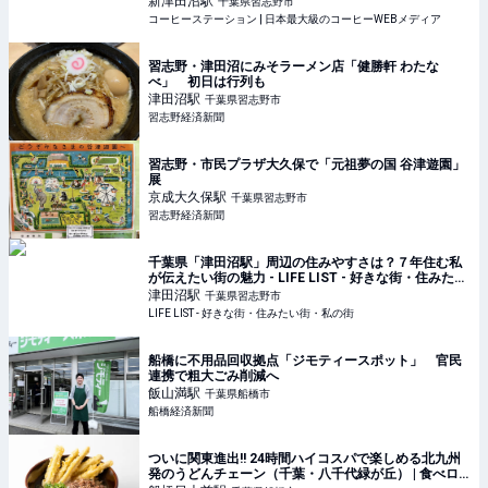
新津田沼
駅
千葉県習志野市
コーヒーステーション | 日本最大級のコーヒーWEBメディア
習志野・津田沼にみそラーメン店「健勝軒 わたな
べ」 初日は行列も
津田沼
駅
千葉県習志野市
習志野経済新聞
習志野・市民プラザ大久保で「元祖夢の国 谷津遊園」
展
京成大久保
駅
千葉県習志野市
習志野経済新聞
千葉県「津田沼駅」周辺の住みやすさは？７年住む私
が伝えたい街の魅力 - LIFE LIST - 好きな街・住みたい
街・私の街
津田沼
駅
千葉県習志野市
LIFE LIST - 好きな街・住みたい街・私の街
船橋に不用品回収拠点「ジモティースポット」 官民
連携で粗大ごみ削減へ
飯山満
駅
千葉県船橋市
船橋経済新聞
ついに関東進出!! 24時間ハイコスパで楽しめる北九州
発のうどんチェーン（千葉・八千代緑が丘） | 食べロ