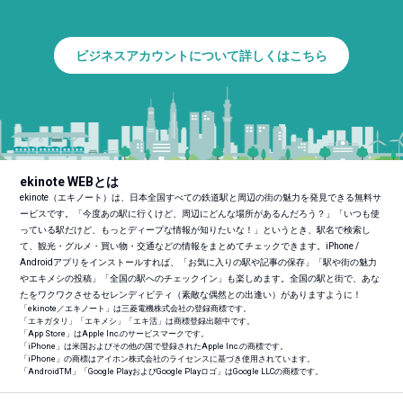
ビジネスアカウントについて詳しくはこちら
ekinote WEBとは
ekinote（エキノート）は、日本全国すべての鉄道駅と周辺の街の魅力を発見できる無料サ
ービスです。「今度あの駅に行くけど、周辺にどんな場所があるんだろう？」「いつも使
っている駅だけど、もっとディープな情報が知りたいな！」というとき、駅名で検索し
て、観光・グルメ・買い物・交通などの情報をまとめてチェックできます。iPhone /
Androidアプリをインストールすれば、「お気に入りの駅や記事の保存」「駅や街の魅力
やエキメシの投稿」「全国の駅へのチェックイン」も楽しめます。全国の駅と街で、あな
たをワクワクさせるセレンディピティ（素敵な偶然との出逢い）がありますように！
「ekinote／エキノート」は三菱電機株式会社の登録商標です。
「エキガタリ」「エキメシ」「エキ活」は商標登録出願中です。
「App Store」はApple Inc.のサービスマークです。
「iPhone」は米国およびその他の国で登録されたApple Inc.の商標です。
「iPhone」の商標はアイホン株式会社のライセンスに基づき使用されています。
「Android
TM
」「Google PlayおよびGoogle Playロゴ」はGoogle LLCの商標です。