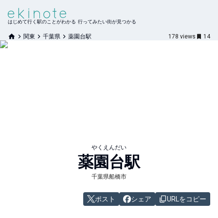
はじめて行く駅のことがわかる 行ってみたい街が見つかる
関東
千葉県
薬園台駅
178
views
14
やくえんだい
薬園台
駅
千葉県船橋市
ポスト
シェア
URLをコピー