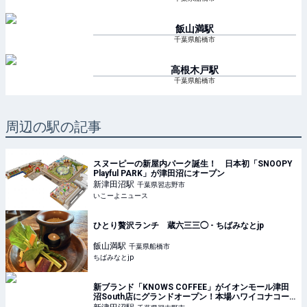
飯山満
駅
千葉県船橋市
高根木戸
駅
千葉県船橋市
周辺の駅の記事
スヌーピーの新屋内パーク誕生！ 日本初「SNOOPY
Playful PARK」が津田沼にオープン
新津田沼
駅
千葉県習志野市
いこーよニュース
ひとり贅沢ランチ 蔵六三三◯ - ちばみなとjp
飯山満
駅
千葉県船橋市
ちばみなとjp
新ブランド「KNOWS COFFEE」がイオンモール津田
沼South店にグランドオープン！本場ハワイコナコー
ヒー2種を堪能できる新カフェ | コーヒーステーション