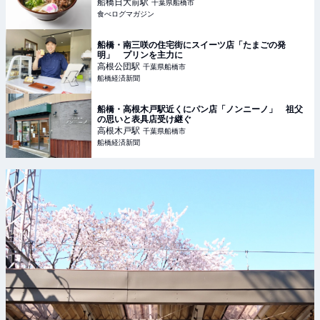
グマガジン
船橋日大前
駅
千葉県船橋市
食べログマガジン
船橋・南三咲の住宅街にスイーツ店「たまごの発
明」 プリンを主力に
高根公団
駅
千葉県船橋市
船橋経済新聞
船橋・高根木戸駅近くにパン店「ノンニーノ」 祖父
の思いと表具店受け継ぐ
高根木戸
駅
千葉県船橋市
船橋経済新聞