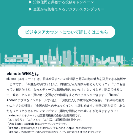
▶ 沿線住民と共創する投稿キャンペーン
▶ 全国から集客できるデジタルスタンプラリー
ビジネスアカウントについて詳しくはこちら
ekinote WEBとは
ekinote（エキノート）は、日本全国すべての鉄道駅と周辺の街の魅力を発見できる無料サ
ービスです。「今度あの駅に行くけど、周辺にどんな場所があるんだろう？」「いつも使
っている駅だけど、もっとディープな情報が知りたいな！」というとき、駅名で検索し
て、観光・グルメ・買い物・交通などの情報をまとめてチェックできます。iPhone /
Androidアプリをインストールすれば、「お気に入りの駅や記事の保存」「駅や街の魅力
やエキメシの投稿」「全国の駅へのチェックイン」も楽しめます。全国の駅と街で、あな
たをワクワクさせるセレンディピティ（素敵な偶然との出逢い）がありますように！
「ekinote／エキノート」は三菱電機株式会社の登録商標です。
「エキガタリ」「エキメシ」「エキ活」は商標登録出願中です。
「App Store」はApple Inc.のサービスマークです。
「iPhone」は米国およびその他の国で登録されたApple Inc.の商標です。
「iPhone」の商標はアイホン株式会社のライセンスに基づき使用されています。