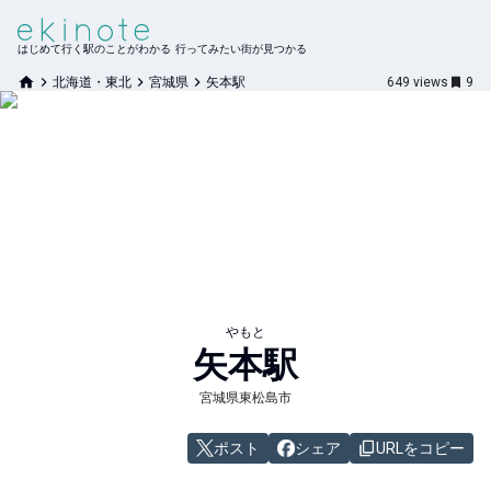
はじめて行く駅のことがわかる 行ってみたい街が見つかる
北海道・東北
宮城県
矢本駅
649
views
9
やもと
矢本
駅
宮城県東松島市
ポスト
シェア
URLをコピー