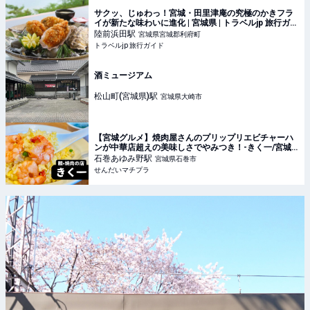
サクッ、じゅわっ！宮城・田里津庵の究極のかきフラ
イが新たな味わいに進化 | 宮城県 | トラベルjp 旅行ガイ
ド
陸前浜田
駅
宮城県宮城郡利府町
トラベルjp 旅行ガイド
酒ミュージアム
松山町(宮城県)
駅
宮城県大崎市
【宮城グルメ】焼肉屋さんのプリップリエビチャーハ
ンが中華店超えの美味しさでやみつき！-きく一/宮城
県石巻市- せんだいマチプラ
石巻あゆみ野
駅
宮城県石巻市
せんだいマチプラ