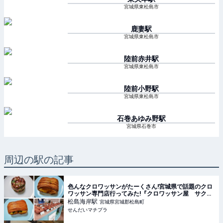
宮城県東松島市
鹿妻
駅
宮城県東松島市
陸前赤井
駅
宮城県東松島市
陸前小野
駅
宮城県東松島市
石巻あゆみ野
駅
宮城県石巻市
周辺の駅の記事
色んなクロワッサンがたーくさん!宮城県で話題のクロ
ワッサン専門店行ってみた!『クロワッサン屋 サクサ
ク 松島店』~宮城県松島~ - せんだいマチプラ
松島海岸
駅
宮城県宮城郡松島町
せんだいマチプラ