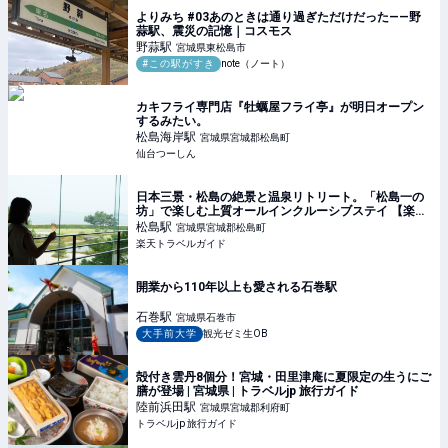
よりみち #03あのときは通り過ぎただけだった——野
蒜駅、震災の記憶｜コスモス
野蒜
駅
宮城県東松島市
#この駅がすき
note（ノート）
カキフライ専門店『牡蠣屋フライ亭』が明日オープン
するみたい。
松島海岸
駅
宮城県宮城郡松島町
仙台つーしん
日本三景・松島の絶景と温泉リトリート。「松島一の
坊」で楽しむ上質オールインクルーシブステイ 【楽天
トラベル】
松島
駅
宮城県宮城郡松島町
楽天トラベルガイド
開業から110年以上も愛される石巻駅
石巻
駅
宮城県石巻市
大手前大学
観光ゼミ生OB
殻付き雲丹8個分！宮城・田里津庵に夏限定の生うにご
膳が登場 | 宮城県 | トラベルjp 旅行ガイド
陸前浜田
駅
宮城県宮城郡利府町
トラベルjp 旅行ガイド