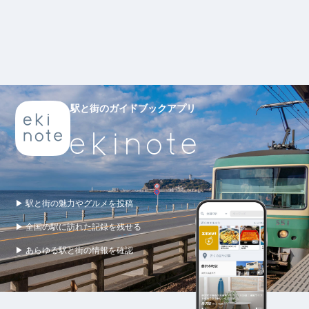
駅と街のガイドブックアプリ
▶ 駅と街の魅力やグルメを投稿
▶ 全国の駅に訪れた記録を残せる
▶ あらゆる駅と街の情報を確認