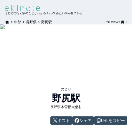
はじめて行く駅のことがわかる 行ってみたい街が見つかる
中部
長野県
野尻駅
126
views
1
のじり
野尻
駅
長野県木曽郡大桑村
ポスト
シェア
URLをコピー