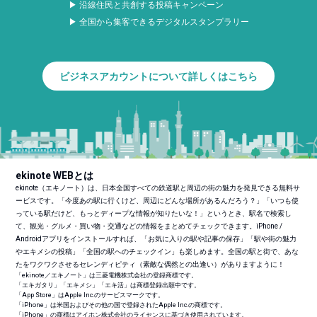
▶ 沿線住民と共創する投稿キャンペーン
▶ 全国から集客できるデジタルスタンプラリー
ビジネスアカウントについて詳しくはこちら
ekinote WEBとは
ekinote（エキノート）は、日本全国すべての鉄道駅と周辺の街の魅力を発見できる無料サ
ービスです。「今度あの駅に行くけど、周辺にどんな場所があるんだろう？」「いつも使
っている駅だけど、もっとディープな情報が知りたいな！」というとき、駅名で検索し
て、観光・グルメ・買い物・交通などの情報をまとめてチェックできます。iPhone /
Androidアプリをインストールすれば、「お気に入りの駅や記事の保存」「駅や街の魅力
やエキメシの投稿」「全国の駅へのチェックイン」も楽しめます。全国の駅と街で、あな
たをワクワクさせるセレンディピティ（素敵な偶然との出逢い）がありますように！
「ekinote／エキノート」は三菱電機株式会社の登録商標です。
「エキガタリ」「エキメシ」「エキ活」は商標登録出願中です。
「App Store」はApple Inc.のサービスマークです。
「iPhone」は米国およびその他の国で登録されたApple Inc.の商標です。
「iPhone」の商標はアイホン株式会社のライセンスに基づき使用されています。