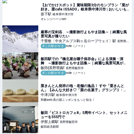
【おでかけスポット】賞味期限3分のモンブラン「栗が
好き。栗cafe ISSADO」岐阜県中津川市 | おいしいも
の発見 | オレンジページnet
坂下
駅
岐阜県中津川市
オレンジページnet -
厳寒の宝剣岳 ～撮影旅行よもやま話集～｜綺麗な風
景写真が撮りたい
千畳敷〔中央アルプス駒ヶ岳ロープウェイ〕
駅
長野県駒
#この駅がすき
note（ノート）
ヶ根市
飯田駅での『橋北屋台囃子保存会』による演奏・演
舞 ～撮影旅行よもやま話集～｜綺麗な風景写真が撮
りたい
飯田(長野県)
駅
長野県飯田市
#この駅がすき
note（ノート）
栗きんとん発祥の地・老舗の逸品！ すや「栗きんと
ん」【みんな大好き♡「栗の名菓子」グランプリ・
３】 ｜ 和樂web 美の国ニッポンをもっと知る！
中津川
駅
岐阜県中津川市
和樂web 美の国ニッポンをもっと知る！
飯田「ビストロカフェ8」5周年イベント、セットメニ
ューを555円で
伊那上郷
駅
長野県飯田市
飯田経済新聞