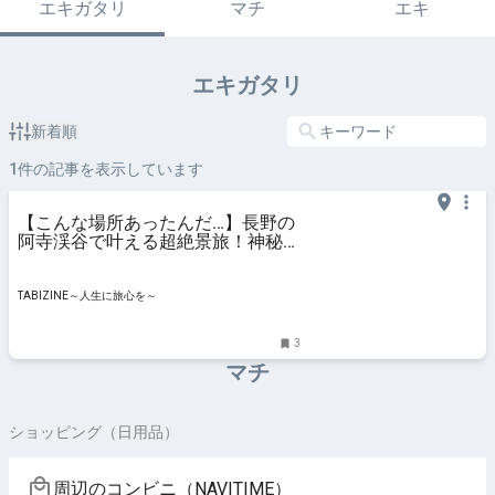
エキガタリ
マチ
エキ
エキガタリ
新着順
1
件の記事を表示しています
【こんな場所あったんだ…】長野の
阿寺渓谷で叶える超絶景旅！神秘の
エメラルドグリーンを写真と映像で
綴る | TABIZINE～人生に旅心を～
TABIZINE～人生に旅心を～
3
マチ
ショッピング（日用品）
周辺のコンビニ（NAVITIME）