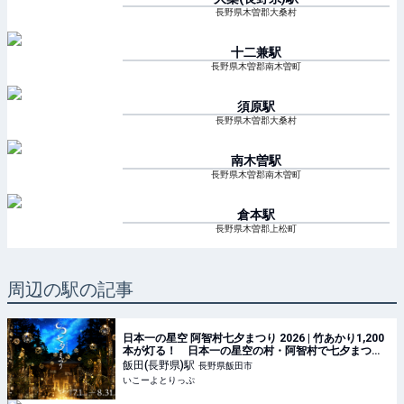
長野県木曽郡大桑村
十二兼
駅
長野県木曽郡南木曽町
須原
駅
長野県木曽郡大桑村
南木曽
駅
長野県木曽郡南木曽町
倉本
駅
長野県木曽郡上松町
周辺の駅の記事
日本一の星空 阿智村七夕まつり 2026 | 竹あかり1,200
本が灯る！ 日本一の星空の村・阿智村で七夕まつり
開催 | 長野県下伊那郡阿智村 | いこーよとりっぷ
飯田(長野県)
駅
長野県飯田市
いこーよとりっぷ