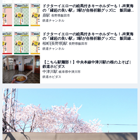
ドクターイエローの絵馬付きキーホルダーも！JR東海
の「縁起の良い駅」3駅が合格祈願グッズに 飯田線か
ら2駅、中央本線から1駅 | 鉄道ニュース | 鉄道チャンネ
鼎
駅
長野県飯田市
ル
鉄道チャンネル
ドクターイエローの絵馬付きキーホルダーも！JR東海
の「縁起の良い駅」3駅が合格祈願グッズに 飯田線か
ら2駅、中央本線から1駅 | 鉄道ニュース | 鉄道チャンネ
桜町(長野県)
駅
長野県飯田市
ル
鉄道チャンネル
【こちら駅麺部！】中央本線中津川駅の根の上そば |
鉄道ホビダス
中津川
駅
岐阜県中津川市
鉄道ホビダス