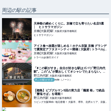
周辺の駅の記事
天神祭の締めくくりに。京橋で立ち寄りたい名店5選
│ ヒトサラマガジン
京橋(大阪府)
駅
大阪府大阪市都島区
ヒトサラマガジン
アイス食べ放題が楽しめる！ホテル京阪 京橋 グランデ
で夏限定アフタヌーンティー開催 | 大阪府 | トラベルjp
旅行ガイド
京橋(大阪府)
駅
大阪府大阪市都島区
トラベルjp 旅行ガイド
「#この駅がすき」自分が好きな駅はズバリ"野江内代
駅"。この"ん"が愛おしくてオシャレでたまらない。｜
とよとみ
野江内代
駅
大阪府大阪市都島区
#この駅がすき
note（ノート）
【都島】ビブグルマン5回の実力店「麺屋 裕」で絶品
「蟹塩そば」を堪能！
野江内代
駅
大阪府大阪市都島区
リビング大阪Web - 地元密着！ 大阪市、堺市、北摂エリア、京阪沿線ほかのグルメ、イベント、お出かけ、習い事情報