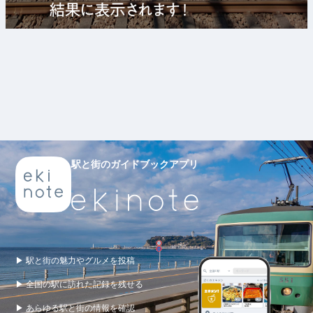
駅と街のガイドブックアプリ
▶ 駅と街の魅力やグルメを投稿
▶ 全国の駅に訪れた記録を残せる
▶ あらゆる駅と街の情報を確認