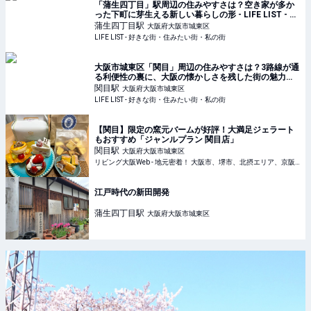
「蒲生四丁目」駅周辺の住みやすさは？空き家が多か
った下町に芽生える新しい暮らしの形 - LIFE LIST - 好
きな街・住みたい街・私の街
蒲生四丁目
駅
大阪府大阪市城東区
LIFE LIST - 好きな街・住みたい街・私の街
大阪市城東区「関目」周辺の住みやすさは？3路線が通
る利便性の裏に、大阪の懐かしさを残した街の魅力を
ご紹介 - LIFE LIST - 好きな街・住みたい街・私の街
関目
駅
大阪府大阪市城東区
LIFE LIST - 好きな街・住みたい街・私の街
【関目】限定の窯元バームが好評！大満足ジェラート
もおすすめ「ジャンルプラン 関目店」
関目
駅
大阪府大阪市城東区
リビング大阪Web - 地元密着！ 大阪市、堺市、北摂エリア、京阪沿線ほかのグルメ、イベント、お出かけ、習い事情報
江戸時代の新田開発
蒲生四丁目
駅
大阪府大阪市城東区