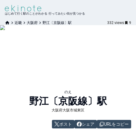
はじめて行く駅のことがわかる 行ってみたい街が見つかる
近畿
大阪府
野江〔京阪線〕駅
332
views
9
のえ
野江〔京阪線〕
駅
大阪府大阪市城東区
ポスト
シェア
URLをコピー