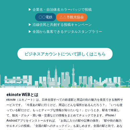
▶ 企業名・自治体名カラーバッジで投稿
〇〇電鉄
△△市観光協会
▶ 沿線住民と共創する投稿キャンペーン
▶ 全国から集客できるデジタルスタンプラリー
ビジネスアカウントについて詳しくはこちら
ekinote WEBとは
ekinote（エキノート）は、日本全国すべての鉄道駅と周辺の街の魅力を発見できる無料サ
ービスです。「今度あの駅に行くけど、周辺にどんな場所があるんだろう？」「いつも使
っている駅だけど、もっとディープな情報が知りたいな！」というとき、駅名で検索し
て、観光・グルメ・買い物・交通などの情報をまとめてチェックできます。iPhone /
Androidアプリをインストールすれば、「お気に入りの駅や記事の保存」「駅や街の魅力
やエキメシの投稿」「全国の駅へのチェックイン」も楽しめます。全国の駅と街で、あな