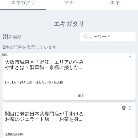
エキガタリ
マチ
エキ
エキガタリ
新着順
2
件の記事を表示しています
大阪市城東区「野江」エリアの住み
やすさは？繁華街・京橋に接しなが
らも落ち着いた住環境が魅力の街 -
LIFE LIST - 好きな街・住みたい
街・私の街
LIFE LIST - 好きな街・住みたい街・私の街
5
関目に老舗日本茶専門店が手掛ける
お茶のジェラート店 「お茶を身近
に」
京橋経済新聞