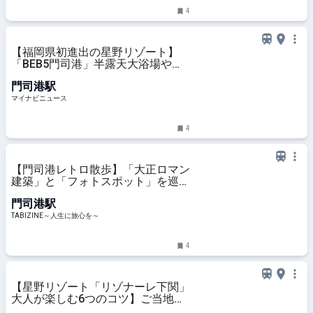
4
【福岡県初進出の星野リゾート】
「BEB5門司港」半露天大浴場やテ
ラスつき海峡サウナルームの全貌公
門司港駅
開
マイナビニュース
4
【門司港レトロ散歩】「大正ロマン
建築」と「フォトスポット」を巡
る、大人旅におすすめ半日観光モデ
門司港駅
ルコース | TABIZINE～人生に旅心を
～
TABIZINE～人生に旅心を～
4
【星野リゾート「リゾナーレ下関」
大人が楽しむ6つのコツ】ご当地グ
ルメも、クルーズも。海峡ステイを