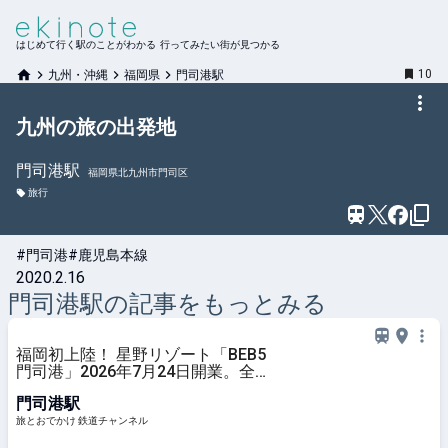
はじめて行く駅のことがわかる 行ってみたい街が見つかる
10
九州・沖縄
福岡県
門司港駅
九州の旅の出発地
門司港
駅
福岡県北九州市門司区
旅行
#門司港
#鹿児島本線
2020.2.16
門司港
駅の記事をもっとみる
福岡初上陸！ 星野リゾート「BEB5
門司港」2026年7月24日開業。全室
海峡ビュー＆絶景サウナ、多国籍麺
門司港駅
ビュッフェにも注目（北九州市門司
区） | 旅とおでかけ 鉄道チャンネル
旅とおでかけ 鉄道チャンネル