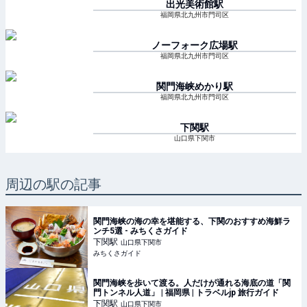
出光美術館
駅
福岡県北九州市門司区
ノーフォーク広場
駅
福岡県北九州市門司区
関門海峡めかり
駅
福岡県北九州市門司区
下関
駅
山口県下関市
周辺の駅の記事
関門海峡の海の幸を堪能する、下関のおすすめ海鮮ラ
ンチ5選 - みちくさガイド
下関
駅
山口県下関市
みちくさガイド
関門海峡を歩いて渡る。人だけが通れる海底の道「関
門トンネル人道」 | 福岡県 | トラベルjp 旅行ガイド
下関
駅
山口県下関市