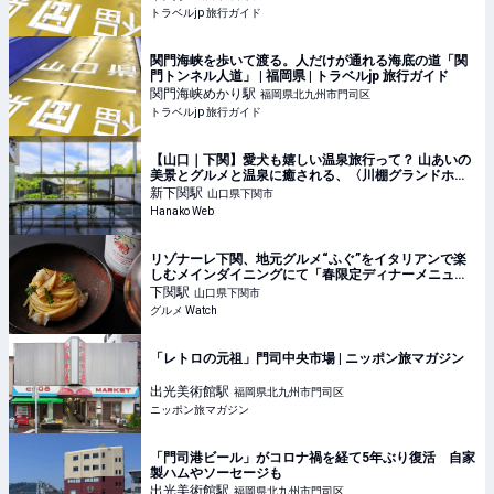
トラベルjp 旅行ガイド
関門海峡を歩いて渡る。人だけが通れる海底の道「関
門トンネル人道」 | 福岡県 | トラベルjp 旅行ガイド
関門海峡めかり
駅
福岡県北九州市門司区
トラベルjp 旅行ガイド
【山口｜下関】愛犬も嬉しい温泉旅行って？ 山あいの
美景とグルメと温泉に癒される、〈川棚グランドホテ
ルお多福〉の休日。
新下関
駅
山口県下関市
Hanako Web
リゾナーレ下関、地元グルメ“ふぐ”をイタリアンで楽
しむメインダイニングにて「春限定ディナーメニュ
ー」提供中
下関
駅
山口県下関市
グルメ Watch
「レトロの元祖」門司中央市場 | ニッポン旅マガジン
出光美術館
駅
福岡県北九州市門司区
ニッポン旅マガジン
「門司港ビール」がコロナ禍を経て5年ぶり復活 自家
製ハムやソーセージも
出光美術館
駅
福岡県北九州市門司区