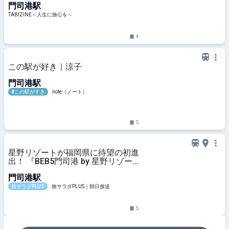
門司港駅
楽しみ尽くす | TABIZINE～人生に旅
心を～
TABIZINE～人生に旅心を～
4
この駅が好き｜涼子
門司港駅
#この駅がすき
note（ノート）
5
星野リゾートが福岡県に待望の初進
出！ 『BEB5門司港 by 星野リゾー
ト』が2026年7月24日にグランドオ
門司港駅
ープン ♪
旅サラダPLUS
旅サラダPLUS｜朝日放送
5