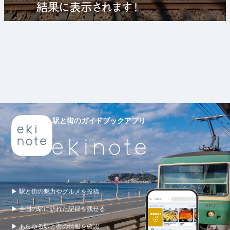
駅と街のガイドブックアプリ
▶ 駅と街の魅力やグルメを投稿
▶ 全国の駅に訪れた記録を残せる
▶ あらゆる駅と街の情報を確認