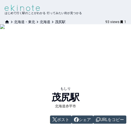
はじめて行く駅のことがわかる 行ってみたい街が見つかる
北海道・東北
北海道
茂尻駅
93
views
1
もしり
茂尻
駅
北海道赤平市
ポスト
シェア
URLをコピー