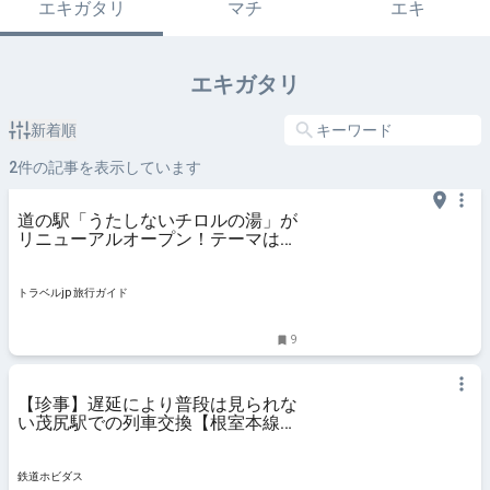
エキガタリ
マチ
エキ
エキガタリ
新着順
2
件の記事を表示しています
道の駅「うたしないチロルの湯」が
リニューアルオープン！テーマはサ
スティナブル | 北海道 | トラベルjp
旅行ガイド
トラベルjp 旅行ガイド
9
【珍事】遅延により普段は見られな
い茂尻駅での列車交換【根室本線】
| 鉄道ホビダス
鉄道ホビダス