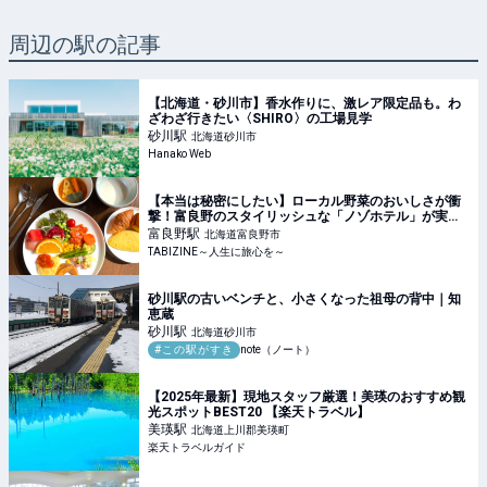
周辺の駅の記事
【北海道・砂川市】香水作りに、激レア限定品も。わ
ざわざ行きたい〈SHIRO〉の工場見学
砂川
駅
北海道砂川市
Hanako Web
【本当は秘密にしたい】ローカル野菜のおいしさが衝
撃！富良野のスタイリッシュな「ノゾホテル」が実は
コスパ抜群 | TABIZINE～人生に旅心を～
富良野
駅
北海道富良野市
TABIZINE～人生に旅心を～
砂川駅の古いベンチと、小さくなった祖母の背中｜知
恵蔵
砂川
駅
北海道砂川市
#この駅がすき
note（ノート）
【2025年最新】現地スタッフ厳選！美瑛のおすすめ観
光スポットBEST20 【楽天トラベル】
美瑛
駅
北海道上川郡美瑛町
楽天トラベルガイド