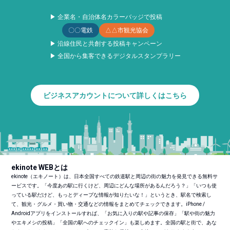
▶ 企業名・自治体名カラーバッジで投稿
〇〇電鉄
△△市観光協会
▶ 沿線住民と共創する投稿キャンペーン
▶ 全国から集客できるデジタルスタンプラリー
ビジネスアカウントについて詳しくはこちら
ekinote WEBとは
ekinote（エキノート）は、日本全国すべての鉄道駅と周辺の街の魅力を発見できる無料サ
ービスです。「今度あの駅に行くけど、周辺にどんな場所があるんだろう？」「いつも使
っている駅だけど、もっとディープな情報が知りたいな！」というとき、駅名で検索し
て、観光・グルメ・買い物・交通などの情報をまとめてチェックできます。iPhone /
Androidアプリをインストールすれば、「お気に入りの駅や記事の保存」「駅や街の魅力
やエキメシの投稿」「全国の駅へのチェックイン」も楽しめます。全国の駅と街で、あな