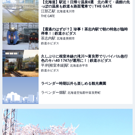
【北海道】駅近！日帰り温泉6選 北の果て・函館の先
っぽの温泉も鉄道＆路面電車で | THE GATE
江部乙
駅
北海道滝川市
THE GATE
【通過のはずが？】珍事！茶志内駅で朝の特急が臨時
停車！ | 鉄道ホビダス
茶志内
駅
北海道美唄市
鉄道ホビダス
久しぶりに根室本線の滝川〜富良野でリバイバル急行
色のキハ40 1747が運用に！ | 鉄道ホビダス
平岸(根室本線)
駅
北海道赤平市
鉄道ホビダス
ラベンダー時期以外も楽しめる観光農園
ラベンダー畑
駅
北海道空知郡中富良野町