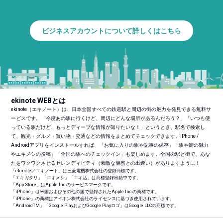
ビジネスアカウントについて詳しくはこちら
ekinote WEBとは
ekinote（エキノート）は、日本全国すべての鉄道駅と周辺の街の魅力を発見できる無料サ
ービスです。「今度あの駅に行くけど、周辺にどんな場所があるんだろう？」「いつも使
っている駅だけど、もっとディープな情報が知りたいな！」というとき、駅名で検索し
て、観光・グルメ・買い物・交通などの情報をまとめてチェックできます。iPhone /
Androidアプリをインストールすれば、「お気に入りの駅や記事の保存」「駅や街の魅力
やエキメシの投稿」「全国の駅へのチェックイン」も楽しめます。全国の駅と街で、あな
たをワクワクさせるセレンディピティ（素敵な偶然との出逢い）がありますように！
「ekinote／エキノート」は三菱電機株式会社の登録商標です。
「エキガタリ」「エキメシ」「エキ活」は商標登録出願中です。
「App Store」はApple Inc.のサービスマークです。
「iPhone」は米国およびその他の国で登録されたApple Inc.の商標です。
「iPhone」の商標はアイホン株式会社のライセンスに基づき使用されています。
「Android
TM
」「Google PlayおよびGoogle Playロゴ」はGoogle LLCの商標です。