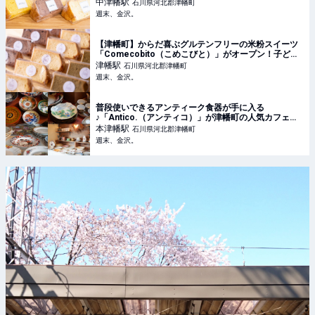
つまった商品がいっぱい！ - 週末、金沢。
中津幡
駅
石川県河北郡津幡町
週末、金沢。
【津幡町】からだ喜ぶグルテンフリーの米粉スイーツ
「Comecobito（こめこびと）」がオープン！子ども
のおやつや手土産にも♪【NEW OPEN】 - 週末、金沢。
津幡
駅
石川県河北郡津幡町
週末、金沢。
普段使いできるアンティーク食器が手に入る
♪「Antico.（アンティコ）」が津幡町の人気カフェ内
にオープン！【NEW OPEN】 - 週末、金沢。
本津幡
駅
石川県河北郡津幡町
週末、金沢。