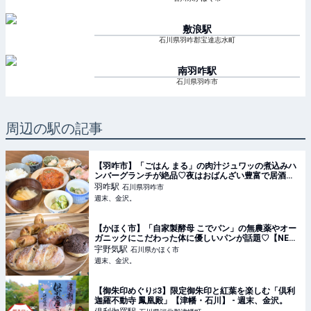
敷浪
駅
石川県羽咋郡宝達志水町
南羽咋
駅
石川県羽咋市
周辺の駅の記事
【羽咋市】「ごはん まる」の肉汁ジュワッの煮込みハ
ンバーグランチが絶品♡夜はおばんざい豊富で居酒屋
使いにも【NEW OPEN】 - 週末、金沢。
羽咋
駅
石川県羽咋市
週末、金沢。
【かほく市】「自家製酵母 こでパン」の無農薬やオー
ガニックにこだわった体に優しいパンが話題♡【NEW
OPEN】 - 週末、金沢。
宇野気
駅
石川県かほく市
週末、金沢。
【御朱印めぐり♯3】限定御朱印と紅葉を楽しむ「倶利
迦羅不動寺 鳳凰殿」【津幡・石川】 - 週末、金沢。