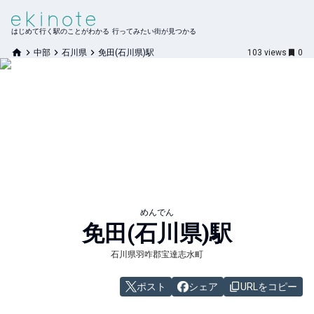
はじめて行く駅のことがわかる 行ってみたい街が見つかる
中部
石川県
免田(石川県)駅
103
views
0
めんでん
免田(石川県)
駅
石川県羽咋郡宝達志水町
ポスト
シェア
URLをコピー