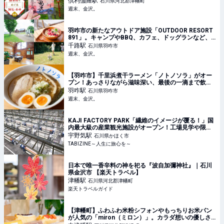
倶利伽羅
駅
石川県河北郡津幡町
週末、金沢。
羽咋市の新たなアウトドア施設「OUTDOOR RESORT
891」。キャンプやBBQ、カフェ、ドッグランなど、
家族でのお出かけにぴったり♪ - 週末、金沢。
千路
駅
石川県羽咋市
週末、金沢。
【羽咋市】千里浜煮干ラーメン「ノトノソラ」がオー
プン！あっさりながら滋味深い、最後の一滴まで飲み
干したくなる一杯【NEW OPEN】 - 週末、金沢。
羽咋
駅
石川県羽咋市
週末、金沢。
KAJI FACTORY PARK「繊維のイメージが覆る！」国
内最大級の産業観光施設がオープン！工場見学や限定
商品など見どころを大紹介 | TABIZINE～人生に旅心を
宇野気
駅
石川県かほく市
～
TABIZINE～人生に旅心を～
日本で唯一香辛料の神を祀る『波自加彌神社』｜石川
県金沢市 【楽天トラベル】
津幡
駅
石川県河北郡津幡町
楽天トラベルガイド
【津幡町】ふわふわ米粉シフォンやもっちりお米パン
が人気の「miron（ミロン）」。カラダ想いの優しさ