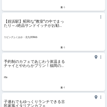
6
【姪浜駅】昭和な”教室”の中でまっ
たり～♪絶品サンドイッチがお勧
め！
リビングふくおか・北九州Web
6
予約制のカフェであじわう体温まる
チャイとやわらかプリン！福岡の人
気店でスイーツタイムを満喫
itta
4
子連れでもゆっくりランチできる古
民家風イタリアンカフェ