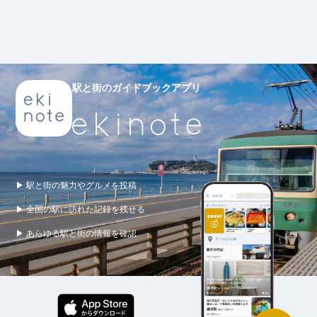
駅と街のガイドブックアプリ
▶ 駅と街の魅力やグルメを投稿
▶ 全国の駅に訪れた記録を残せる
▶ あらゆる駅と街の情報を確認