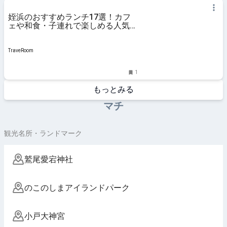
姪浜のおすすめランチ17選！カフ
ェや和食・子連れで楽しめる人気店
も！ | 旅行・お出かけの情報メディ
ア
TraveRoom
1
もっとみる
マチ
観光名所・ランドマーク
鷲尾愛宕神社
のこのしまアイランドパーク
小戸大神宮