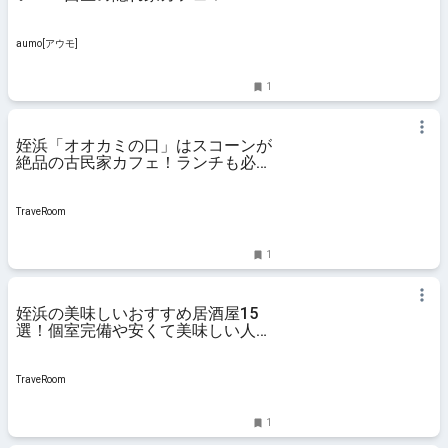
aumo[アウモ]
1
姪浜「オオカミの口」はスコーンが
絶品の古民家カフェ！ランチも必
見！ | 旅行・お出かけの情報メディ
ア
TraveRoom
1
姪浜の美味しいおすすめ居酒屋15
選！個室完備や安くて美味しい人気
店！ | 旅行・お出かけの情報メディ
ア
TraveRoom
1