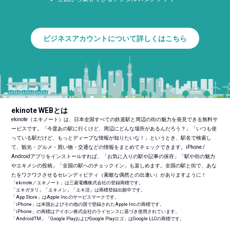
ビジネスアカウントについて詳しくはこちら
ekinote WEBとは
ekinote（エキノート）は、日本全国すべての鉄道駅と周辺の街の魅力を発見できる無料サ
ービスです。「今度あの駅に行くけど、周辺にどんな場所があるんだろう？」「いつも使
っている駅だけど、もっとディープな情報が知りたいな！」というとき、駅名で検索し
て、観光・グルメ・買い物・交通などの情報をまとめてチェックできます。iPhone /
Androidアプリをインストールすれば、「お気に入りの駅や記事の保存」「駅や街の魅力
やエキメシの投稿」「全国の駅へのチェックイン」も楽しめます。全国の駅と街で、あな
たをワクワクさせるセレンディピティ（素敵な偶然との出逢い）がありますように！
「ekinote／エキノート」は三菱電機株式会社の登録商標です。
「エキガタリ」「エキメシ」「エキ活」は商標登録出願中です。
「App Store」はApple Inc.のサービスマークです。
「iPhone」は米国およびその他の国で登録されたApple Inc.の商標です。
「iPhone」の商標はアイホン株式会社のライセンスに基づき使用されています。
「Android
TM
」「Google PlayおよびGoogle Playロゴ」はGoogle LLCの商標です。