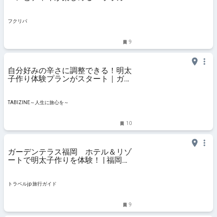
の口」【福岡市西区】 | フクリパ
フクリパ
9
自分好みの辛さに調整できる！明太
子作り体験プランがスタート｜ガー
デンテラス福岡 ホテル＆リゾート |
TABIZINE～人生に旅心を～
TABIZINE～人生に旅心を～
10
ガーデンテラス福岡 ホテル＆リゾ
ートで明太子作りを体験！ | 福岡県
| トラベルjp 旅行ガイド
トラベルjp 旅行ガイド
9