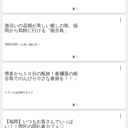
1
海沿いの花畑が美しい癒しの島、福
岡から気軽に行ける「能古島」
TABIZINE～人生に旅心を～
1
博多から１０分の船旅！春爛漫の能
古島でのんびり小さな春旅を！！ |
福岡県 | トラベルjp 旅行ガイド
トラベルjp 旅行ガイド
1
【福岡】いつもお客さんでいっぱ
い！！西区の隠れ家カフェ♡