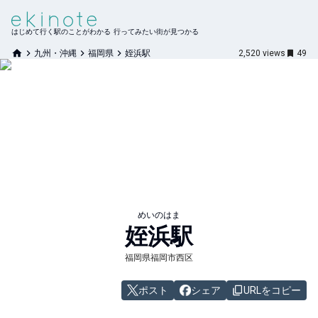
はじめて行く駅のことがわかる 行ってみたい街が見つかる
九州・沖縄
福岡県
姪浜駅
2,520
views
49
めいのはま
姪浜
駅
福岡県福岡市西区
ポスト
シェア
URLをコピー