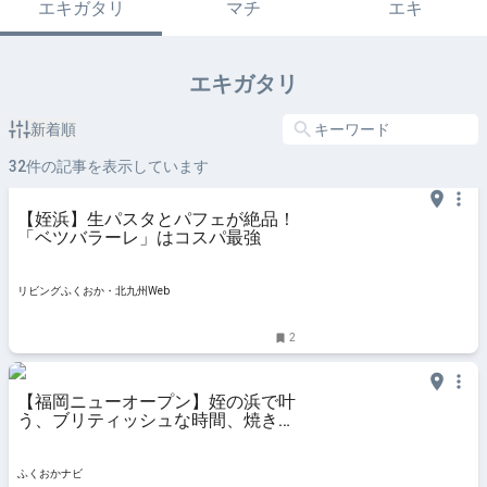
エキガタリ
マチ
エキ
エキガタリ
新着順
32
件の記事を表示しています
【姪浜】生パスタとパフェが絶品！
「ベツバラーレ」はコスパ最強
リビングふくおか・北九州Web
2
【福岡ニューオープン】姪の浜で叶
う、ブリティッシュな時間、焼き菓
子の香りに包まれて、タイムトリッ
プ | 姪の浜 | ふくおかナビ
ふくおかナビ