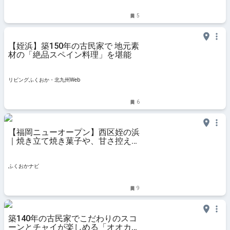
5
【姪浜】築150年の古民家で 地元素
材の「絶品スペイン料理」を堪能
リビングふくおか・北九州Web
6
【福岡ニューオープン】西区姪の浜
｜焼き立て焼き菓子や、甘さ控えめ
の大人向けチーズケーキを販売
♪『Chill Cake』 | ふくおかナビ
ふくおかナビ
9
築140年の古民家でこだわりのスコ
ーンとチャイが楽しめる「オオカミ