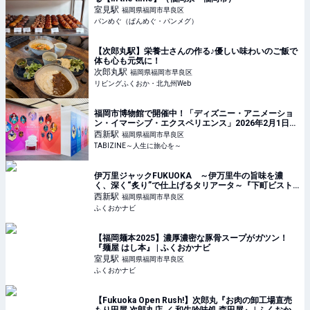
室見
駅
福岡県福岡市早良区
パンめぐ（ぱんめぐ・パンメグ）
【次郎丸駅】栄養士さんの作る♪優しい味わいのご飯で
体も心も元気に！
次郎丸
駅
福岡県福岡市早良区
リビングふくおか・北九州Web
福岡市博物館で開催中！「ディズニー・アニメーショ
ン・イマーシブ・エクスペリエンス」2026年2月1日ま
で | TABIZINE～人生に旅心を～
西新
駅
福岡県福岡市早良区
TABIZINE～人生に旅心を～
伊万里ジャックFUKUOKA ～伊万里牛の旨味を濃
く、深く“炙り”で仕上げるタリアータ～『下町ビスト
ロ リカリカ』🍴✨ | ふくおかナビ
西新
駅
福岡県福岡市早良区
ふくおかナビ
【福岡麺本2025】濃厚濃密な豚骨スープがガツン！
『麺屋 はし本』 | ふくおかナビ
室見
駅
福岡県福岡市早良区
ふくおかナビ
【Fukuoka Open Rush!】次郎丸『お肉の卸工場直売