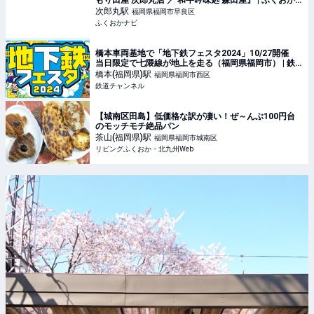
もり田屋 次郎丸店 ／ 和牛吟味処 森田屋』 | ふくおか
ナビ
次郎丸
駅
福岡県福岡市早良区
ふくおかナビ
橋本車両基地で「地下鉄フェスタ2024」10/27開催
当日限定で七隈線が地上を走る（福岡県福岡市） | 鉄
道ニュース | 鉄道チャンネル
橋本(福岡県)
駅
福岡県福岡市西区
鉄道チャンネル
【城南区田島】低価格な訳が凄い！ぜ～んぶ100円台
のモッチモチ絶品パン
茶山(福岡県)
駅
福岡県福岡市城南区
リビングふくおか・北九州Web