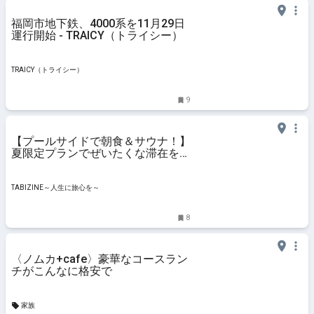
福岡市地下鉄、4000系を11月29日
運行開始 - TRAICY（トライシー）
TRAICY（トライシー）
9
【プールサイドで朝食＆サウナ！】
夏限定プランでぜいたくな滞在を満
喫｜ガー
TABIZINE～人生に旅心を～
8
〈ノムカ+cafe〉豪華なコースラン
チがこんなに格安で
家族