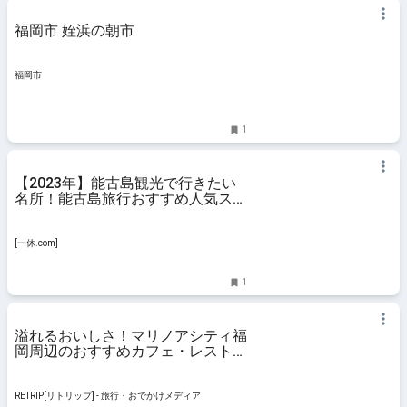
福岡市 姪浜の朝市
福岡市
1
【2023年】能古島観光で行きたい
名所！能古島旅行おすすめ人気スポ
ット30選 - [一休.com]
[一休.com]
1
溢れるおいしさ！マリノアシティ福
岡周辺のおすすめカフェ・レストラ
ン7選 | RETRIP[リトリップ]
RETRIP[リトリップ] - 旅行・おでかけメディア