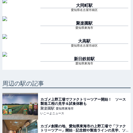
大同町
駅
愛知県名古屋市南区
聚楽園
駅
愛知県東海市
大高
駅
愛知県名古屋市緑区
新日鉄前
駅
愛知県東海市
周辺の駅の記事
カゴメ上野工場でファクトリーツアー開始！ ソース
製造工程の見学＆試食体験も
聚楽園
駅
愛知県東海市
いこーよニュース
カゴメ創業の地、愛知県東海市の上野工場で「ファク
トリーツアー」開始 - 記念館や製造ラインの見学、ソ