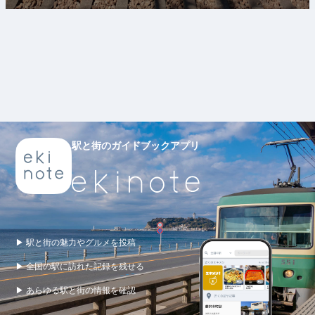
駅と街のガイドブックアプリ
▶ 駅と街の魅力やグルメを投稿
▶ 全国の駅に訪れた記録を残せる
▶ あらゆる駅と街の情報を確認