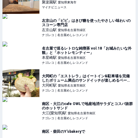
ースの試食体験も
聚楽園
駅
愛知県東海市
マイナビニュース
左京山の「ピピ」はきび糖を使ったやさしい味わいの
スコーン専門店
左京山
駅
愛知県名古屋市緑区
ナゴレコ｜名古屋めしレコメンド
名古屋で巡るレトロな純喫茶 vol.18「お城みたいな外
観」と「ホットレモンティー」
本星崎
駅
愛知県名古屋市南区
ナゴレコ｜名古屋めしレコメンド
大同町の「エストレラ」はイートイン&駐車場を完備
したボリューム満点のサンドイッチが楽しめるベーカ
リー
大同町
駅
愛知県名古屋市南区
ナゴレコ｜名古屋めしレコメンド
南区・大江のcafe OWLで地産地消サラダとコスパ抜群
のホットサンド
大江(愛知県)
駅
愛知県名古屋市南区
ナゴレコ｜名古屋めしレコメンド
南区・柴田のY'sbakeryで