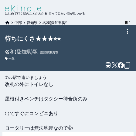
はじめて行く駅のことがわかる 行ってみたい街が見つかる
1
中部
愛知県
名和(愛知県)駅
待ちにくさ★★★⭐︎⭐︎
名和(愛知県)
駅
愛知県東海市
一般
#○○駅で逢いましょう
改札の外にトイレなし

屋根付きベンチはタクシー待合所のみ

出てすぐにコンビニあり

ロータリーは無法地帯なので👍