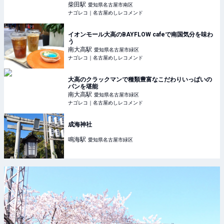
柴田
駅
愛知県名古屋市南区
ナゴレコ｜名古屋めしレコメンド
イオンモール大高のBAYFLOW cafeで南国気分を味わ
う
南大高
駅
愛知県名古屋市緑区
ナゴレコ｜名古屋めしレコメンド
大高のクラックマンで種類豊富なこだわりいっぱいの
パンを堪能
南大高
駅
愛知県名古屋市緑区
ナゴレコ｜名古屋めしレコメンド
成海神社
鳴海
駅
愛知県名古屋市緑区