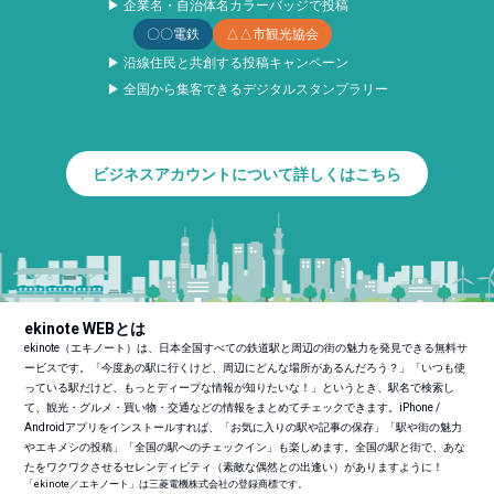
▶ 企業名・自治体名カラーバッジで投稿
〇〇電鉄
△△市観光協会
▶ 沿線住民と共創する投稿キャンペーン
▶ 全国から集客できるデジタルスタンプラリー
ビジネスアカウントについて詳しくはこちら
ekinote WEBとは
ekinote（エキノート）は、日本全国すべての鉄道駅と周辺の街の魅力を発見できる無料サ
ービスです。「今度あの駅に行くけど、周辺にどんな場所があるんだろう？」「いつも使
っている駅だけど、もっとディープな情報が知りたいな！」というとき、駅名で検索し
て、観光・グルメ・買い物・交通などの情報をまとめてチェックできます。iPhone /
Androidアプリをインストールすれば、「お気に入りの駅や記事の保存」「駅や街の魅力
やエキメシの投稿」「全国の駅へのチェックイン」も楽しめます。全国の駅と街で、あな
たをワクワクさせるセレンディピティ（素敵な偶然との出逢い）がありますように！
「ekinote／エキノート」は三菱電機株式会社の登録商標です。