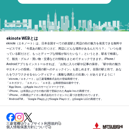
ekinote WEBとは
ekinote（エキノート）は、日本全国すべての鉄道駅と周辺の街の魅力を発見できる無料サ
ービスです。「今度あの駅に行くけど、周辺にどんな場所があるんだろう？」「いつも使
っている駅だけど、もっとディープな情報が知りたいな！」というとき、駅名で検索し
て、観光・グルメ・買い物・交通などの情報をまとめてチェックできます。iPhone /
Androidアプリをインストールすれば、「お気に入りの駅や記事の保存」「駅や街の魅力
やエキメシの投稿」「全国の駅へのチェックイン」も楽しめます。全国の駅と街で、あな
たをワクワクさせるセレンディピティ（素敵な偶然との出逢い）がありますように！
「ekinote／エキノート」は三菱電機株式会社の登録商標です。
「エキガタリ」「エキメシ」「エキ活」は商標登録出願中です。
「App Store」はApple Inc.のサービスマークです。
「iPhone」は米国およびその他の国で登録されたApple Inc.の商標です。
「iPhone」の商標はアイホン株式会社のライセンスに基づき使用されています。
「Android
TM
」「Google PlayおよびGoogle Playロゴ」はGoogle LLCの商標です。
三菱電機
ウェブサイト利用規約
個人情報保護方針について