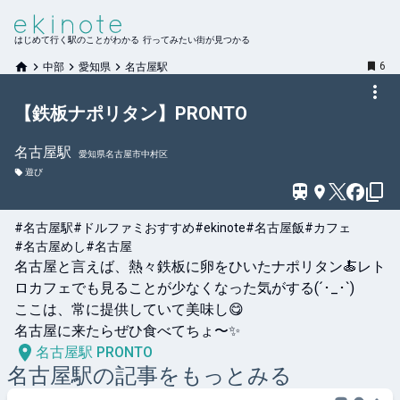
はじめて行く駅のことがわかる 行ってみたい街が見つかる
6
中部
愛知県
名古屋駅
【鉄板ナポリタン】PRONTO
名古屋
駅
愛知県名古屋市中村区
遊び
#名古屋駅
#ドルファミおすすめ
#ekinote
#名古屋飯
#カフェ
#名古屋めし
#名古屋
名古屋と言えば、熱々鉄板に卵をひいたナポリタン🍝レト
ロカフェでも見ることが少なくなった気がする(´･_･`)

ここは、常に提供していて美味し😋

名古屋に来たらぜひ食べてちょ〜✨
名古屋駅 PRONTO
名古屋
駅の記事をもっとみる