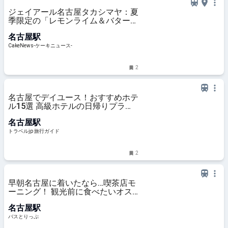
ジェイアール名古屋タカシマヤ：夏
季限定の「レモンライム＆バターチ
ーズケーキ」が「アムール・ デ
名古屋駅
ュ・ガトー」限定登場
CakeNews-ケーキニュース-
2
名古屋でデイユース！おすすめホテ
ル15選 高級ホテルの日帰りプラン
も！ | トラベルjp 旅行ガイド
名古屋駅
トラベルjp 旅行ガイド
2
早朝名古屋に着いたなら…喫茶店モ
ーニング！ 観光前に食べたいオス
スメ朝食スポット4店
名古屋駅
バスとりっぷ