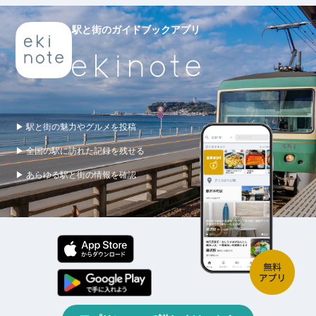
駅と街のガイドブックアプリ
▶ 駅と街の魅力やグルメを投稿
▶ 全国の駅に訪れた記録を残せる
▶ あらゆる駅と街の情報を確認