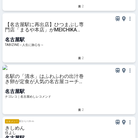
2
【名古屋駅に再出店】ひつまぶし専
門店「まるや本店」がMEICHIKAに
9月4日オープン | TABIZINE～人生
名古屋駅
に旅心を～
TABIZINE～人生に旅心を～
2
名駅の「清水」はふわふわの出汁巻
き卵が定食が人気の名古屋コーチン
料理店
名古屋駅
ナゴレコ｜名古屋めしレコメンド
2
駅から129 m
エキメシ！
きしめん
住よし
名古屋駅