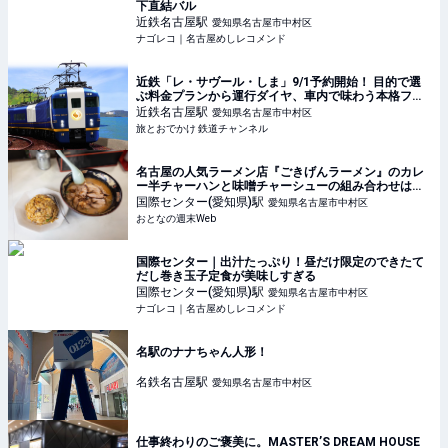
下直結バル
近鉄名古屋
駅
愛知県名古屋市中村区
ナゴレコ｜名古屋めしレコメンド
近鉄「レ・サヴール・しま」9/1予約開始！ 目的で選
ぶ料金プランから運行ダイヤ、車内で味わう本格フレ
ンチまで解説【2026年11月デビュー】 | 旅とおでかけ
近鉄名古屋
駅
愛知県名古屋市中村区
鉄道チャンネル
旅とおでかけ 鉄道チャンネル
名古屋の人気ラーメン店『ごきげんラーメン』のカレ
ー半チャーハンと味噌チャーシューの組み合わせは大
正解！
国際センター(愛知県)
駅
愛知県名古屋市中村区
おとなの週末Web
国際センター｜出汁たっぷり！昼だけ限定のできたて
だし巻き玉子定食が美味しすぎる
国際センター(愛知県)
駅
愛知県名古屋市中村区
ナゴレコ｜名古屋めしレコメンド
名駅のナナちゃん人形！
名鉄名古屋
駅
愛知県名古屋市中村区
仕事終わりのご褒美に。MASTER’S DREAM HOUSE