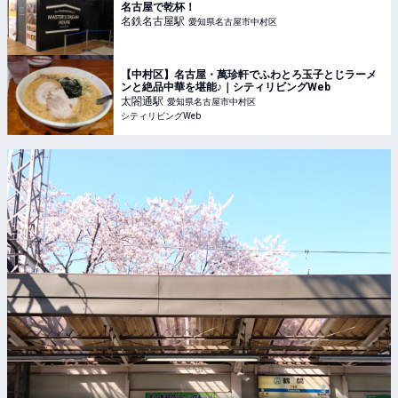
名古屋で乾杯！
名鉄名古屋
駅
愛知県名古屋市中村区
【中村区】名古屋・萬珍軒でふわとろ玉子とじラーメ
ンと絶品中華を堪能♪｜シティリビングWeb
太閤通
駅
愛知県名古屋市中村区
シティリビングWeb