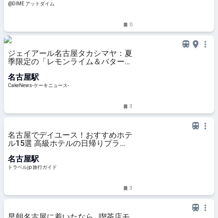
@DIME アットダイム
0
ジェイアール名古屋タカシマヤ：夏
季限定の「レモンライム＆バターチ
ーズケーキ」が「アムール・ デ
名古屋駅
ュ・ガトー」限定登場
CakeNews-ケーキニュース-
3
名古屋でデイユース！おすすめホテ
ル15選 高級ホテルの日帰りプラン
も！ | トラベルjp 旅行ガイド
名古屋駅
トラベルjp 旅行ガイド
3
早朝名古屋に着いたなら…喫茶店モ