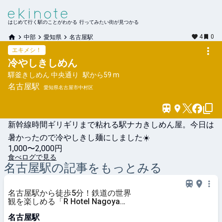
はじめて行く駅のことがわかる 行ってみたい街が見つかる
4
0
中部
愛知県
名古屋駅
エキメシ！
冷やしきしめん
驛釜きしめん 中央通り
駅から
59 m
名古屋
駅
愛知県名古屋市中村区
新幹線時間ギリギリまで粘れる駅ナカきしめん屋。今日は
暑かったので冷やしきし麺にしました☀️
1,000〜2,000円
食べログで見る
名古屋
駅の記事をもっとみる
名古屋駅から徒歩5分！鉄道の世界
観を楽しめる「R Hotel Nagoya
Station」が開業｜@DIME アットダ
名古屋駅
イム