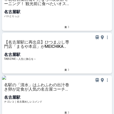
ーニング！ 観光前に食べたいオス
スメ朝食スポット4店
名古屋駅
バスとりっぷ
3
【名古屋駅に再出店】ひつまぶし専
門店「まるや本店」がMEICHIKAに
9月4日オープン | TABIZINE～人生
名古屋駅
に旅心を～
TABIZINE～人生に旅心を～
3
名駅の「清水」はふわふわの出汁巻
き卵が定食が人気の名古屋コーチン
料理店
名古屋駅
ナゴレコ｜名古屋めしレコメンド
3