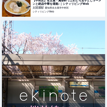
【中村区】名古屋・萬珍軒でふわとろ玉子とじラーメ
ンと絶品中華を堪能♪｜シティリビングWeb
太閤通
駅
愛知県名古屋市中村区
シティリビングWeb