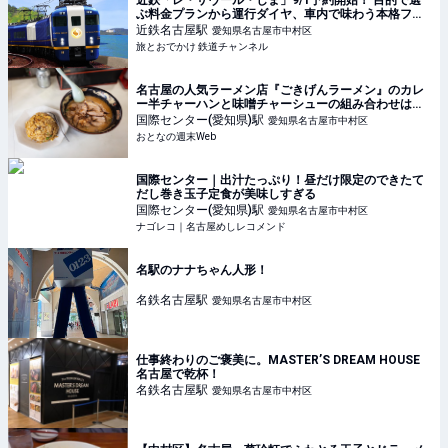
近鉄「レ・サヴール・しま」9/1予約開始！ 目的で選
ぶ料金プランから運行ダイヤ、車内で味わう本格フレ
ンチまで解説【2026年11月デビュー】 | 旅とおでかけ
近鉄名古屋
駅
愛知県名古屋市中村区
鉄道チャンネル
旅とおでかけ 鉄道チャンネル
名古屋の人気ラーメン店『ごきげんラーメン』のカレ
ー半チャーハンと味噌チャーシューの組み合わせは大
正解！
国際センター(愛知県)
駅
愛知県名古屋市中村区
おとなの週末Web
国際センター｜出汁たっぷり！昼だけ限定のできたて
だし巻き玉子定食が美味しすぎる
国際センター(愛知県)
駅
愛知県名古屋市中村区
ナゴレコ｜名古屋めしレコメンド
名駅のナナちゃん人形！
名鉄名古屋
駅
愛知県名古屋市中村区
仕事終わりのご褒美に。MASTER’S DREAM HOUSE
名古屋で乾杯！
名鉄名古屋
駅
愛知県名古屋市中村区