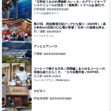
「日和佐うみがめ博物館 カレッタ」のグランドオープ
ンスケジュールが決定！ | 徳島県 | トラベルjp 旅行ガイ
ド
日和佐
駅
徳島県海部郡美波町
トラベルjp 旅行ガイド
第37回 阿波勝浦元祖ビッグひな祭り（2025年） | 高
さ約8mの百段のひな壇が登場！ 日本一の規模を誇る
ひな祭り | 徳島県勝浦郡勝浦町 | いこーよとりっぷ
羽ノ浦
駅
徳島県阿南市
いこーよとりっぷ
アンヒビアンバス
宍喰
駅
徳島県海部郡海陽町
コーヒーで旅する日本／四国編｜あらゆるコーヒーの
現場を経たからこそ。「カモ谷製作舎ノKOFFEE
SHOP」が体現するお客目線の大切さ(1/2)｜ウォーカ
立江
駅
徳島県小松島市
ープラス
ウォーカープラス（Walkerplus）
カピタン
阿波海南
駅
徳島県海部郡海陽町