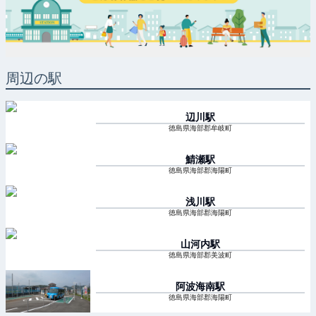
周辺の駅
辺川
駅
徳島県海部郡牟岐町
鯖瀬
駅
徳島県海部郡海陽町
浅川
駅
徳島県海部郡海陽町
山河内
駅
徳島県海部郡美波町
阿波海南
駅
徳島県海部郡海陽町