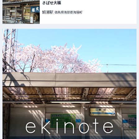
さばせ大福
鯖瀬
駅
徳島県海部郡海陽町