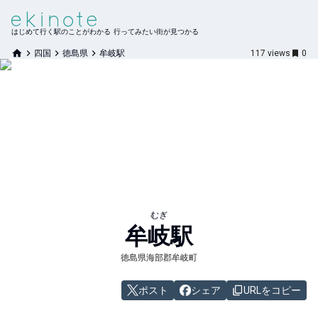
はじめて行く駅のことがわかる 行ってみたい街が見つかる
四国
徳島県
牟岐駅
117
views
0
むぎ
牟岐
駅
徳島県海部郡牟岐町
ポスト
シェア
URLをコピー