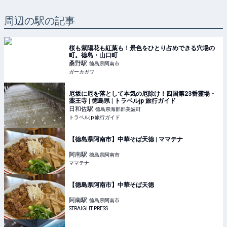
周辺の駅の記事
桜も紫陽花も紅葉も！景色をひとり占めできる穴場の
町。徳島・山口町
桑野
駅
徳島県阿南市
ガーカガワ
厄坂に厄を落として本気の厄除け！四国第23番霊場・
薬王寺 | 徳島県 | トラベルjp 旅行ガイド
日和佐
駅
徳島県海部郡美波町
トラベルjp 旅行ガイド
【徳島県阿南市】中華そば天徳 | ママテナ
阿南
駅
徳島県阿南市
ママテナ
【徳島県阿南市】中華そば天徳
阿南
駅
徳島県阿南市
STRAIGHT PRESS