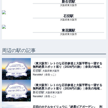
新石切
駅
大阪府東大阪市
石切
駅
大阪府東大阪市
東花園
駅
大阪府東大阪市
周辺の駅の記事
〈東大阪市〉レトロな石切参道と大阪平野を一望する
無料絶景スポット巡り（2026円の旅） | 奈良の地域密
着型・総合情報サイト Narakko!（奈良っこ）
石切
駅
大阪府東大阪市
Narakko!（奈良っこ）
〈東大阪市〉レトロな石切参道と大阪平野を一望する
無料絶景スポット巡り（2026円の旅） | 奈良の地域密
着型・総合情報サイト Narakko!（奈良っこ）
新石切
駅
大阪府東大阪市
Narakko!（奈良っこ）
石切のホテルセイリュウに「絶景ビアガーデン」 利