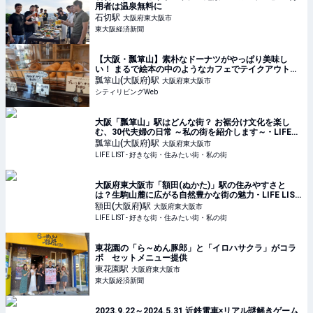
用者は温泉無料に
石切
駅
大阪府東大阪市
東大阪経済新聞
【大阪・瓢箪山】素朴なドーナツがやっぱり美味し
い！ まるで絵本の中のようなカフェでテイクアウト｜
シティリビングWeb
瓢箪山(大阪府)
駅
大阪府東大阪市
シティリビングWeb
大阪「瓢箪山」駅はどんな街？ お裾分け文化を楽し
む、30代夫婦の日常 ～私の街を紹介します～ - LIFE
LIST - 好きな街・住みたい街・私の街
瓢箪山(大阪府)
駅
大阪府東大阪市
LIFE LIST - 好きな街・住みたい街・私の街
大阪府東大阪市「額田(ぬかた)」駅の住みやすさと
は？生駒山麓に広がる自然豊かな街の魅力 - LIFE LIST
- 好きな街・住みたい街・私の街
額田(大阪府)
駅
大阪府東大阪市
LIFE LIST - 好きな街・住みたい街・私の街
東花園の「ら～めん豚郎」と「イロハサクラ」がコラ
ボ セットメニュー提供
東花園
駅
大阪府東大阪市
東大阪経済新聞
2023.9.22～2024.5.31 近鉄電車×リアル謎解きゲーム