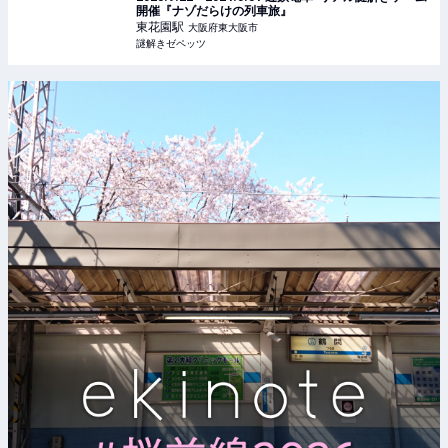
開催『ナゾだらけの列車旅』
東花園
駅
大阪府東大阪市
謎解きゼペッツ