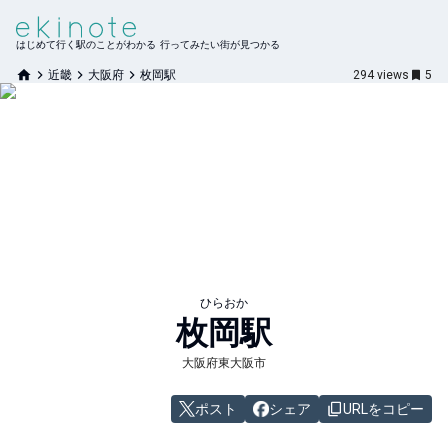
はじめて行く駅のことがわかる 行ってみたい街が見つかる
近畿
大阪府
枚岡駅
294
views
5
ひらおか
枚岡
駅
大阪府東大阪市
ポスト
シェア
URLをコピー