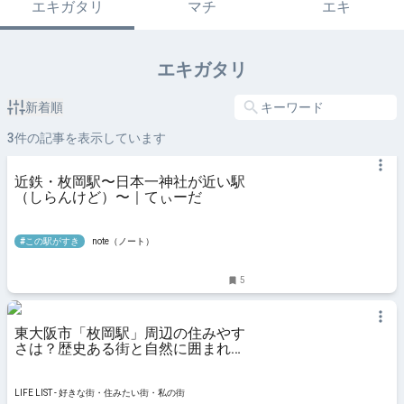
エキガタリ
マチ
エキ
エキガタリ
新着順
3
件の記事を表示しています
近鉄・枚岡駅〜日本一神社が近い駅
（しらんけど）〜｜てぃーだ
#この駅がすき
note（ノート）
5
東大阪市「枚岡駅」周辺の住みやす
さは？歴史ある街と自然に囲まれた
枚岡駅周辺をご紹介 - LIFE LIST - 好
きな街・住みたい街・私の街
LIFE LIST - 好きな街・住みたい街・私の街