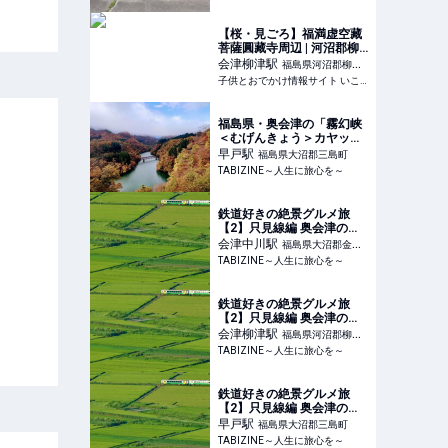
【桜・見ごろ】福満虚空藏
菩薩圓藏寺周辺 | 河沼郡柳
津町 | 子供とお出かけ情報
会津柳津
駅
福島県河沼郡柳津
「いこーよ」
子供とおでかけ情報サイト いこーよ
町
福島県・奥会津の「霧幻峡
＜むげんきょう＞カヤック
ツアー」雄大な只見川で紅
早戸
駅
福島県大沼郡三島町
TABIZINE～人生に旅心を～
鉄道好きの絶景グルメ旅
【2】只見線編 奥会津の田
園風景と10個限定の姫ま
会津中川
駅
福島県大沼郡金山
TABIZINE～人生に旅心を～
町
鉄道好きの絶景グルメ旅
【2】只見線編 奥会津の田
園風景と10個限定の姫ま
会津柳津
駅
福島県河沼郡柳津
TABIZINE～人生に旅心を～
町
鉄道好きの絶景グルメ旅
【2】只見線編 奥会津の田
園風景と10個限定の姫ま
早戸
駅
福島県大沼郡三島町
TABIZINE～人生に旅心を～