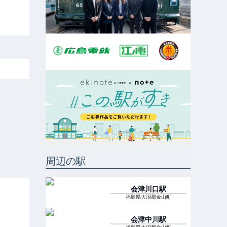
周辺の駅
会津川口
駅
福島県大沼郡金山町
会津中川
駅