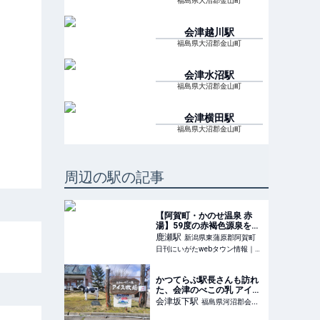
福島県大沼郡金山町
会津越川
駅
福島県大沼郡金山町
会津水沼
駅
福島県大沼郡金山町
会津横田
駅
福島県大沼郡金山町
周辺の駅の記事
【阿賀町・かのせ温泉 赤
湯】59度の赤褐色源泉をか
け流し。人気の日帰り温
鹿瀬
駅
新潟県東蒲原郡阿賀町
泉・赤湯で温まろう
日刊にいがたwebタウン情報｜新潟のグルメ・イベント・おでかけ・街ネタを毎日更新
かつてらぶ駅長さんも訪れ
た、会津のべこの乳 アイス
牧場
会津坂下
駅
福島県河沼郡会津
坂下町