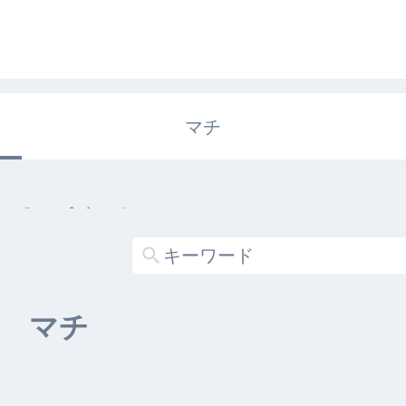
マチ
エキガタリ
する記事がありません
マチ