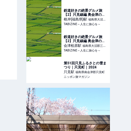
鉄道好きの絶景グルメ旅
【2】只見線編 奥会津の田
園風景と10個限定の姫ま
根岸(福島県)
駅
福島県大沼郡
TABIZINE～人生に旅心を～
会津美里町
鉄道好きの絶景グルメ旅
【2】只見線編 奥会津の田
園風景と10個限定の姫ま
会津桧原
駅
福島県大沼郡三島
TABIZINE～人生に旅心を～
町
第51回只見ふるさとの雪ま
つり｜只見町｜2024
只見
駅
福島県南会津郡只見町
ニッポン旅マガジン