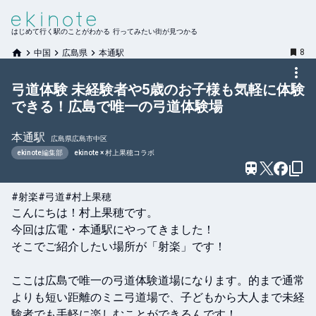
はじめて行く駅のことがわかる 行ってみたい街が見つかる
8
中国
広島県
本通駅
弓道体験 未経験者や5歳のお子様も気軽に体験
できる！広島で唯一の弓道体験場
本通
駅
広島県広島市中区
ekinote編集部
ekinote × 村上果穂コラボ
#射楽
#弓道
#村上果穂
こんにちは！村上果穂です。

今回は広電・本通駅にやってきました！

そこでご紹介したい場所が「射楽」です！

ここは広島で唯一の弓道体験道場になります。的まで通常
よりも短い距離のミニ弓道場で、子どもから大人まで未経
験者でも手軽に楽しむことができるんです！
