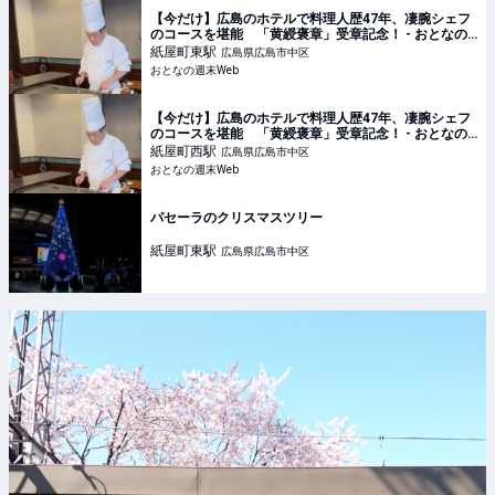
【今だけ】広島のホテルで料理人歴47年、凄腕シェフ
のコースを堪能 「黄綬褒章」受章記念！ - おとなの
週末Web
紙屋町東
駅
広島県広島市中区
おとなの週末Web
【今だけ】広島のホテルで料理人歴47年、凄腕シェフ
のコースを堪能 「黄綬褒章」受章記念！ - おとなの
週末Web
紙屋町西
駅
広島県広島市中区
おとなの週末Web
パセーラのクリスマスツリー
紙屋町東
駅
広島県広島市中区