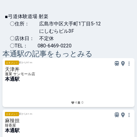
■弓道体験道場 射楽

　〇住所：　　広島市中区大手町1丁目5-12

　　　　　　　にしむらビル3F

　〇店休日：　不定休

　〇TEL：　　080-6469-0220
本通
駅の記事をもっとみる
駅から97 m
エキメシ！
天津丼
蓬莱 サンモール店
本通駅
4
0
駅から61 m
エキメシ！
麻辣担
辣香屋
本通駅