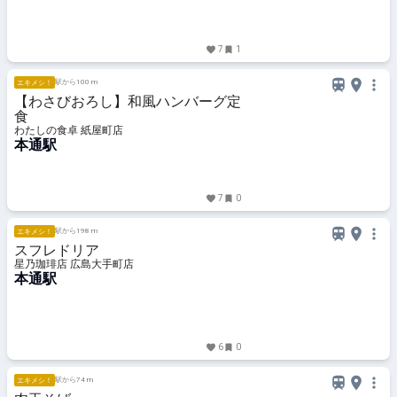
7
1
駅から100 m
エキメシ！
【わさびおろし】和風ハンバーグ定
食
わたしの食卓 紙屋町店
本通駅
7
0
駅から198 m
エキメシ！
スフレドリア
星乃珈琲店 広島大手町店
本通駅
6
0
駅から74 m
エキメシ！