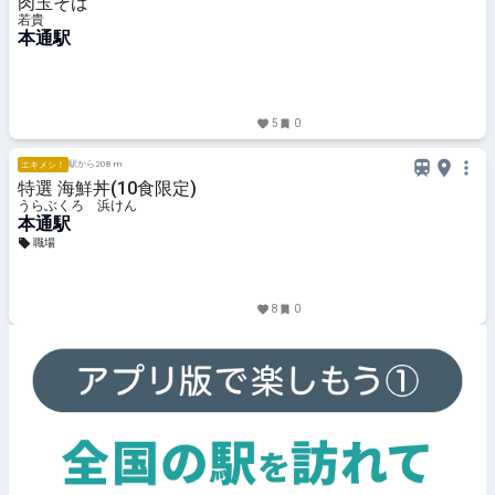
肉玉そば
若貴
本通駅
5
0
駅から208 m
エキメシ！
特選 海鮮丼(10食限定)
うらぶくろ 浜けん
本通駅
職場
8
0