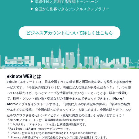
▶ 沿線住民と共創する投稿キャンペーン
▶ 全国から集客できるデジタルスタンプラリー
ビジネスアカウントについて詳しくはこちら
ekinote WEBとは
ekinote（エキノート）は、日本全国すべての鉄道駅と周辺の街の魅力を発見できる無料サ
ービスです。「今度あの駅に行くけど、周辺にどんな場所があるんだろう？」「いつも使
っている駅だけど、もっとディープな情報が知りたいな！」というとき、駅名で検索し
て、観光・グルメ・買い物・交通などの情報をまとめてチェックできます。iPhone /
Androidアプリをインストールすれば、「お気に入りの駅や記事の保存」「駅や街の魅力
やエキメシの投稿」「全国の駅へのチェックイン」も楽しめます。全国の駅と街で、あな
たをワクワクさせるセレンディピティ（素敵な偶然との出逢い）がありますように！
「ekinote／エキノート」は三菱電機株式会社の登録商標です。
「エキガタリ」「エキメシ」「エキ活」は商標登録出願中です。
「App Store」はApple Inc.のサービスマークです。
「iPhone」は米国およびその他の国で登録されたApple Inc.の商標です。
「iPhone」の商標はアイホン株式会社のライセンスに基づき使用されています。