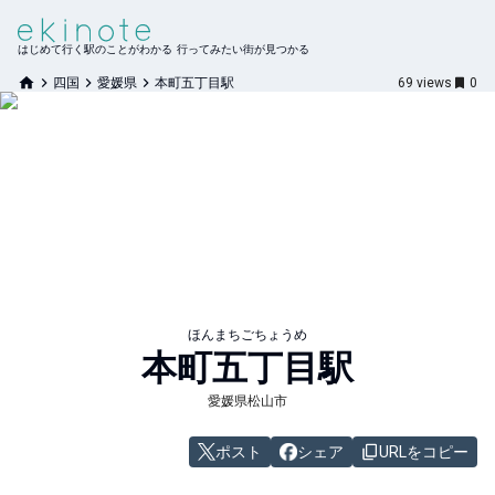
はじめて行く駅のことがわかる 行ってみたい街が見つかる
四国
愛媛県
本町五丁目駅
69
views
0
ほんまちごちょうめ
本町五丁目
駅
愛媛県松山市
ポスト
シェア
URLをコピー