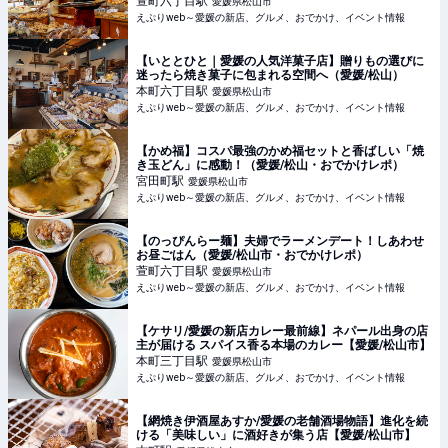
萱町六丁目
駅
愛媛県松山市
えぷりweb～愛媛の新店、グルメ、おでかけ、イベント情報
【いととひと｜愛媛の人気洋菓子店】贈りもの選びに
迷ったら焼き菓子に包まれる空間へ（愛媛/松山）
本町六丁目
駅
愛媛県松山市
えぷりweb～愛媛の新店、グルメ、おでかけ、イベント情報
【かめ福】コスパ最強のかめ福セットと香ばしい「焼
き玉どん」に感動！（愛媛/松山・おでかけレポ）
宮田町
駅
愛媛県松山市
えぷりweb～愛媛の新店、グルメ、おでかけ、イベント情報
【のっぴんらー麺】夫婦でラーメンデート！しあわせ
お昼ごはん（愛媛/松山市・おでかけレポ）
萱町六丁目
駅
愛媛県松山市
えぷりweb～愛媛の新店、グルメ、おでかけ、イベント情報
【ケサリ/愛媛の新店カレー最前線】ネパール出身の店
主が届ける スパイス香る本場のカレー【愛媛/松山市】
本町三丁目
駅
愛媛県松山市
えぷりweb～愛媛の新店、グルメ、おでかけ、イベント情報
【網焼き伊酒屋あすか/愛媛の老舗酒場物語】進化を続
ける「美味しい」に酒好きが集う店【愛媛/松山市】