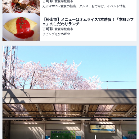
古町
駅
愛媛県松山市
えぷりweb～愛媛の新店、グルメ、おでかけ、イベント情報
【松山市】メニューはオムライス1本勝負！「本町カフ
ェ」のこだわりランチ
古町
駅
愛媛県松山市
リビングえひめWeb