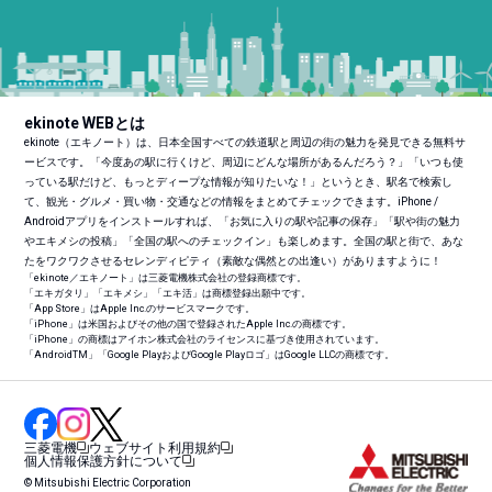
ekinote WEBとは
ekinote（エキノート）は、日本全国すべての鉄道駅と周辺の街の魅力を発見できる無料サ
ービスです。「今度あの駅に行くけど、周辺にどんな場所があるんだろう？」「いつも使
っている駅だけど、もっとディープな情報が知りたいな！」というとき、駅名で検索し
て、観光・グルメ・買い物・交通などの情報をまとめてチェックできます。iPhone /
Androidアプリをインストールすれば、「お気に入りの駅や記事の保存」「駅や街の魅力
やエキメシの投稿」「全国の駅へのチェックイン」も楽しめます。全国の駅と街で、あな
たをワクワクさせるセレンディピティ（素敵な偶然との出逢い）がありますように！
「ekinote／エキノート」は三菱電機株式会社の登録商標です。
「エキガタリ」「エキメシ」「エキ活」は商標登録出願中です。
「App Store」はApple Inc.のサービスマークです。
「iPhone」は米国およびその他の国で登録されたApple Inc.の商標です。
「iPhone」の商標はアイホン株式会社のライセンスに基づき使用されています。
「Android
TM
」「Google PlayおよびGoogle Playロゴ」はGoogle LLCの商標です。
三菱電機
ウェブサイト利用規約
個人情報保護方針について
© Mitsubishi Electric Corporation