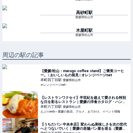
高砂町
駅
愛媛県松山市
木屋町
駅
愛媛県松山市
周辺の駅の記事
【愛媛/松山：marugo.coffee.stand】ご褒美コーヒ
ー。 | おいしいもの発見 | オレンジページnet
本町四丁目
駅
愛媛県松山市
オレンジページnet -
【レストランワクセイ】半世紀を超えて愛される特別
な日を彩るレストラン｜愛媛の洋食カタログ・ハンバ
ーグ編（愛媛/松山市）
本町六丁目
駅
愛媛県松山市
えぷりweb～愛媛の新店、グルメ、おでかけ、イベント情報
【うちだパン 中央本店】変わらぬ美味しさを次の世代
へとつないでいく｜愛媛の老舗パン屋を巡る（愛媛／
松山市）