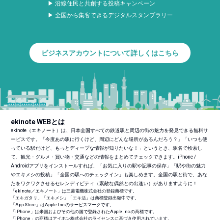
▶ 沿線住民と共創する投稿キャンペーン
▶ 全国から集客できるデジタルスタンプラリー
ビジネスアカウントについて詳しくはこちら
ekinote WEBとは
ekinote（エキノート）は、日本全国すべての鉄道駅と周辺の街の魅力を発見できる無料サ
ービスです。「今度あの駅に行くけど、周辺にどんな場所があるんだろう？」「いつも使
っている駅だけど、もっとディープな情報が知りたいな！」というとき、駅名で検索し
て、観光・グルメ・買い物・交通などの情報をまとめてチェックできます。iPhone /
Androidアプリをインストールすれば、「お気に入りの駅や記事の保存」「駅や街の魅力
やエキメシの投稿」「全国の駅へのチェックイン」も楽しめます。全国の駅と街で、あな
たをワクワクさせるセレンディピティ（素敵な偶然との出逢い）がありますように！
「ekinote／エキノート」は三菱電機株式会社の登録商標です。
「エキガタリ」「エキメシ」「エキ活」は商標登録出願中です。
「App Store」はApple Inc.のサービスマークです。
「iPhone」は米国およびその他の国で登録されたApple Inc.の商標です。
「iPhone」の商標はアイホン株式会社のライセンスに基づき使用されています。