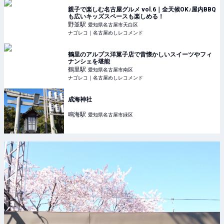
親子で楽しむ名古屋グルメ vol.6｜全天候OK♪屋内BBQ
も広いキッズスペースも楽しめる！
野並
駅
愛知県名古屋市天白区
ナゴレコ｜名古屋めしレコメンド
鶴里のアルプス洋菓子店で昔懐かしいスイーツやフィ
ナンシェを堪能
鶴里
駅
愛知県名古屋市南区
ナゴレコ｜名古屋めしレコメンド
成海神社
鳴海
駅
愛知県名古屋市緑区