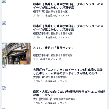
桜本町｜美味しく健康な毎日を。グルテンフリーのス
イーツが並ぶかわいい洋菓子店
桜本町
駅
愛知県名古屋市南区
ナゴレコ｜名古屋めしレコメンド
桜本町｜美味しく健康な毎日を。グルテンフリーのス
イーツが並ぶかわいい洋菓子店
桜(愛知県)
駅
愛知県名古屋市南区
ナゴレコ｜名古屋めしレコメンド
さくら 豊月の「豊月ランチ」
桜(愛知県)
駅
愛知県名古屋市南区
サリーの名古屋グルメ日記
大同町の「エストレラ」はイートイン&駐車場を完備
したボリューム満点のサンドイッチが楽しめるベーカ
リー
大同町
駅
愛知県名古屋市南区
ナゴレコ｜名古屋めしレコメンド
南区・大江のcafe OWLで地産地消サラダとコスパ抜群
のホットサンド
大江(愛知県)
駅
愛知県名古屋市南区
ナゴレコ｜名古屋めしレコメンド