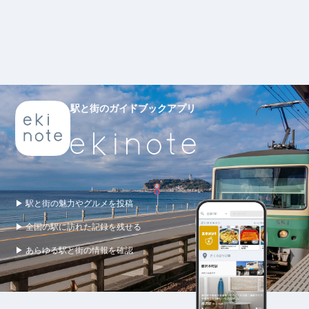
駅と街のガイドブックアプリ
▶ 駅と街の魅力やグルメを投稿
▶ 全国の駅に訪れた記録を残せる
▶ あらゆる駅と街の情報を確認