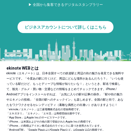
▶ 全国から集客できるデジタルスタンプラリー
ビジネスアカウントについて詳しくはこちら
ekinote WEBとは
ekinote（エキノート）は、日本全国すべての鉄道駅と周辺の街の魅力を発見できる無料サ
ービスです。「今度あの駅に行くけど、周辺にどんな場所があるんだろう？」「いつも使
っている駅だけど、もっとディープな情報が知りたいな！」というとき、駅名で検索し
て、観光・グルメ・買い物・交通などの情報をまとめてチェックできます。iPhone /
Androidアプリをインストールすれば、「お気に入りの駅や記事の保存」「駅や街の魅力
やエキメシの投稿」「全国の駅へのチェックイン」も楽しめます。全国の駅と街で、あな
たをワクワクさせるセレンディピティ（素敵な偶然との出逢い）がありますように！
「ekinote／エキノート」は三菱電機株式会社の登録商標です。
「エキガタリ」「エキメシ」「エキ活」は商標登録出願中です。
「App Store」はApple Inc.のサービスマークです。
「iPhone」は米国およびその他の国で登録されたApple Inc.の商標です。
「iPhone」の商標はアイホン株式会社のライセンスに基づき使用されています。
「Android
TM
」「Google PlayおよびGoogle Playロゴ」はGoogle LLCの商標です。