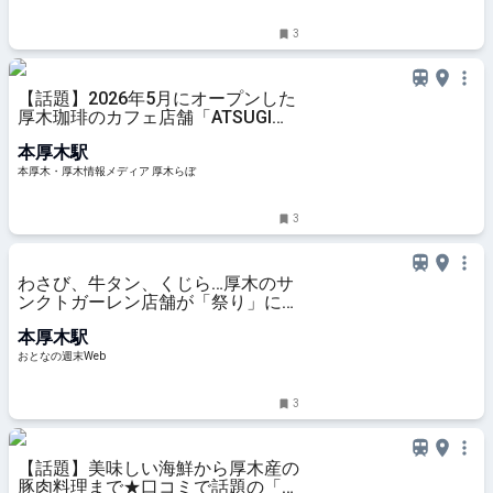
3
【話題】2026年5月にオープンした
厚木珈琲のカフェ店舗「ATSUGI
COFFEE」へ早速行ってみた！［厚
本厚木駅
木市中町］ | 本厚木・厚木情報メデ
ィア 厚木らぼ
本厚木・厚木情報メディア 厚木らぼ
3
わさび、牛タン、くじら…厚木のサ
ンクトガーレン店舗が「祭り」に用
意したソーセージが攻めたラインナ
本厚木駅
ップで楽しい
おとなの週末Web
3
【話題】美味しい海鮮から厚木産の
豚肉料理まで★口コミで話題の「和