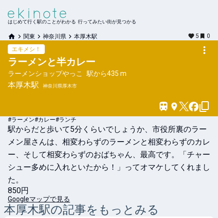
はじめて行く駅のことがわかる 行ってみたい街が見つかる
5
0
関東
神奈川県
本厚木駅
エキメシ！
ラーメンと半カレー
ラーメンショップやっこ
駅から
435 m
本厚木
駅
神奈川県厚木市
#ラーメン
#カレー
#ランチ
駅からだと歩いて5分くらいでしょうか、市役所裏のラー
メン屋さんは、相変わらずのラーメンと相変わらずのカレ
ー、そして相変わらずのおばちゃん、最高です。「チャー
シュー多めに入れといたから！」ってオマケしてくれまし
た。
850円
Googleマップで見る
本厚木
駅の記事をもっとみる