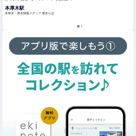
食居酒屋ごりら」のランチを堪能し
本厚木駅
てきた♪［厚木市元町］ | 本厚木・
厚木情報メディア 厚木らぼ
本厚木・厚木情報メディア 厚木らぼ
4