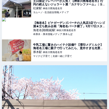
土日限定フレーバーが人気！【神奈川県海老名市】行
列の絶えないジェラート屋「カナサシファーム」 | ヨ
ムーノ
社家
駅
神奈川県海老名市
ヨムーノ - 生活総合情報メディア
【海老名】ビナガーデンズパーチの人気店3店でハシゴ
酒★立ち飲み企画「海老名パーチ横丁」9月17日スタ
ート♪ | 本厚木・厚木情報メディア 厚木らぼ
海老名(相模線)
駅
神奈川県海老名市
本厚木・厚木情報メディア 厚木らぼ
牛乳工場に驚きのハイテク設備!? 【雪印メグミルク】
海老名工場に親子で行ってみたら、意外すぎる光景に
びっくり（神奈川・海老名市）
厚木
駅
神奈川県海老名市
マイナビ子育て｜夫婦一緒に子育て