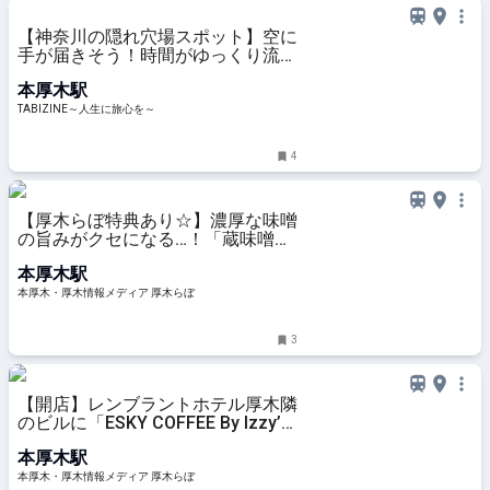
【神奈川の隠れ穴場スポット】空に
手が届きそう！時間がゆっくり流れ
る宮ヶ瀬湖畔エリアで絶景の吊り橋
本厚木駅
＆食べ歩き | TABIZINE～人生に旅心
を～
TABIZINE～人生に旅心を～
4
【厚木らぼ特典あり☆】濃厚な味噌
の旨みがクセになる…！「蔵味噌ラ
ーメン 晴っぴ 厚木店」で人気ラー
本厚木駅
メンを食べてきた！［厚木市旭町］
| 本厚木・厚木情報メディア 厚木ら
本厚木・厚木情報メディア 厚木らぼ
ぼ
3
【開店】レンブラントホテル厚木隣
のビルに「ESKY COFFEE By Izzy’s
Cafe 本厚木店」5月25日オープン
本厚木駅
予定！［厚木市中町］ | 本厚木・厚
木情報メディア 厚木らぼ
本厚木・厚木情報メディア 厚木らぼ