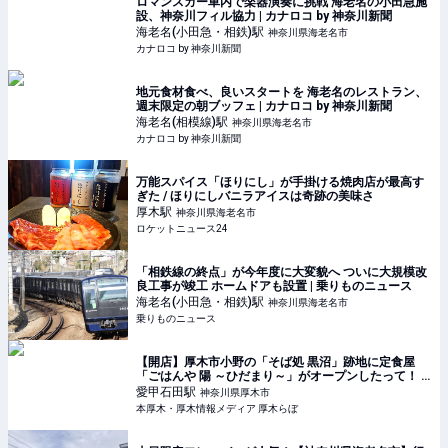
ロマンスカー車内で楽器演奏に挑戦 海老名の小田急施
設、神奈川フィル協力 | カナロコ by 神奈川新聞
海老名(小田急・相鉄)
駅
神奈川県海老名市
カナロコ by 神奈川新聞
地元食材食べ、良いスタートを 海老名のレストラン、
週末限定の朝ブッフェ | カナロコ by 神奈川新聞
海老名(相模線)
駅
神奈川県海老名市
カナロコ by 神奈川新聞
万能スパイス「ほりにし」が手掛ける焼肉店が最高す
ぎた / ほりにしバニラアイスは奇跡の美味さ
厚木
駅
神奈川県海老名市
ロケットニュース24
「相鉄線の終点」が今年度に大変貌へ ついに大規模改
良工事が竣工 ホームドアも設置 | 乗りものニュース
海老名(小田急・相鉄)
駅
神奈川県海老名市
乗りものニュース
【開店】厚木市小野の「そば処 黒沼」跡地に定食屋
「ごはんや 陽 ～ひだまり～」がオープンしたって！ |
本厚木・厚木情報メディア 厚木らぼ
愛甲石田
駅
神奈川県厚木市
本厚木・厚木情報メディア 厚木らぼ