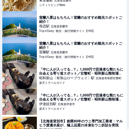
東室蘭
駅
北海道室蘭市
シティリビングWeb
室蘭八景はもちろん！室蘭のおすすめ観光スポットご
紹介！
母恋
駅
北海道室蘭市
Trip it Easy - 観光・旅行情報サイト【HIS】
室蘭八景はもちろん！室蘭のおすすめ観光スポットご
紹介！
室蘭
駅
北海道室蘭市
Trip it Easy - 観光・旅行情報サイト【HIS】
「中に人が入ってる…？」1,000円で芸達者な熊たちに
出会える寄り道スポット／壮瞥町・昭和新山熊牧場
【楽天トラベル】
昭和新山〔有珠山ロープウェイ〕
駅
北海道有珠郡壮瞥町
楽天トラベルガイド
「中に人が入ってる…？」1,000円で芸達者な熊たちに
出会える寄り道スポット／壮瞥町・昭和新山熊牧場
【楽天トラベル】
伊達紋別
駅
北海道伊達市
楽天トラベルガイド
【北海道登別市】創業80年のウニ専門加工業者・マル
ヒラ渡邊水産が、極上品質の冷凍生ウニ折詰を実現