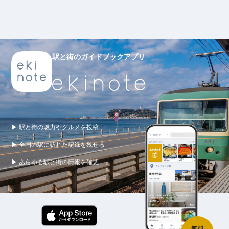
駅と街のガイドブックアプリ
▶ 駅と街の魅力やグルメを投稿
▶ 全国の駅に訪れた記録を残せる
▶ あらゆる駅と街の情報を確認