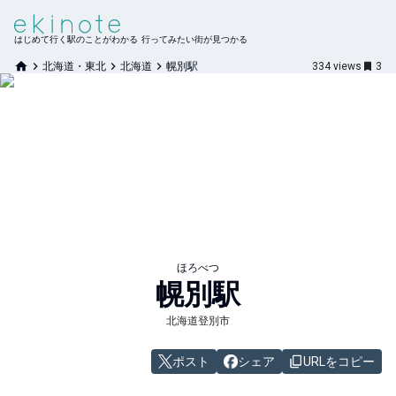
はじめて行く駅のことがわかる 行ってみたい街が見つかる
北海道・東北
北海道
幌別駅
334
views
3
ほろべつ
幌別
駅
北海道登別市
ポスト
シェア
URLをコピー