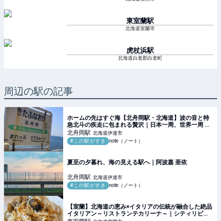
東室蘭
駅
北海道室蘭市
虎杖浜
駅
北海道白老郡白老町
周辺の駅の記事
ホームの先はすぐ海【北舟岡駅・北海道】波の音と特
急北斗の疾走に包まれる贅沢｜日本一周、世界一周 も
ふP
北舟岡
駅
北海道伊達市
#この駅がすき
note（ノート）
夏至の夕暮れ、海の見える駅へ｜阿波嘉 亜依
北舟岡
駅
北海道伊達市
#この駅がすき
note（ノート）
【室蘭】北海道の恵み×イタリアの伝統が融合した絶品
イタリアン～リストランテカリーナ～｜シティリビン
グWeb