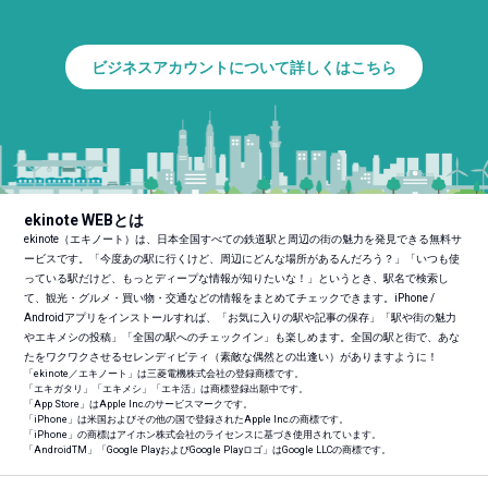
ビジネスアカウントについて詳しくはこちら
ekinote WEBとは
ekinote（エキノート）は、日本全国すべての鉄道駅と周辺の街の魅力を発見できる無料サ
ービスです。「今度あの駅に行くけど、周辺にどんな場所があるんだろう？」「いつも使
っている駅だけど、もっとディープな情報が知りたいな！」というとき、駅名で検索し
て、観光・グルメ・買い物・交通などの情報をまとめてチェックできます。iPhone /
Androidアプリをインストールすれば、「お気に入りの駅や記事の保存」「駅や街の魅力
やエキメシの投稿」「全国の駅へのチェックイン」も楽しめます。全国の駅と街で、あな
たをワクワクさせるセレンディピティ（素敵な偶然との出逢い）がありますように！
「ekinote／エキノート」は三菱電機株式会社の登録商標です。
「エキガタリ」「エキメシ」「エキ活」は商標登録出願中です。
「App Store」はApple Inc.のサービスマークです。
「iPhone」は米国およびその他の国で登録されたApple Inc.の商標です。
「iPhone」の商標はアイホン株式会社のライセンスに基づき使用されています。
「Android
TM
」「Google PlayおよびGoogle Playロゴ」はGoogle LLCの商標です。