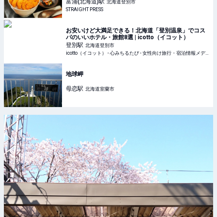
富浦(北海道)
駅
北海道登別市
STRAIGHT PRESS
お安いけど大満足できる！北海道「登別温泉」でコス
パのいいホテル・旅館8選 | icotto（イコット）
登別
駅
北海道登別市
icotto（イコット） - 心みちるたび - 女性向け旅行・宿泊情報メディア
地球岬
母恋
駅
北海道室蘭市